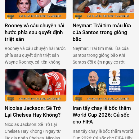
Rooney và câu chuyện hài
Neymar: Trái tim máu lửa
hước phía sau quyết định
của Santos trong giông
triệt sản
bão
Rooney và câu chuyện hài hước
Neymar: Trái tim máu lửa của
phía sau quyết định triệt sản
Santos trong giông bão Khi
Wayne Rooney, cái tên không
Santos đối diện nguy cơ rớt
chỉ gắn liền với Manchester
hạng, Neymar đã khiến cả Brazil
United mà còn là huyền thoại
phải thán phục với quyết định
của bóng đá Anh, đã khiến
táo bạo: trở lại sân cỏ dù đang
người hâm mộ phải cười
dính chấn thương nặng. Anh
nghiêng ngả với tiết lộ mới đây.
không chỉ đơn thuần là một ngôi
Trong một podcast của BBC
sao bóng đá, mà còn là …
Nicolas Jackson: Sẽ Trở
Iran tẩy chay lễ bốc thăm
Sport, Rooney chia sẻ …
Lại Chelsea Hay Không?
World Cup 2026: Cú sốc
cho FIFA
Nicolas Jackson: Sẽ Trở Lại
Chelsea Hay Không? Ngay từ
Iran tẩy chay lễ bốc thăm World
lúc gia nhập Chelsea, Nicolas
Cup 2026: Cú sốc cho FIFA Hãy