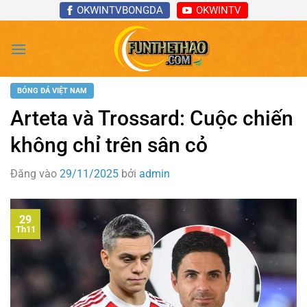
Bỏ
OKWINTVBONGDA
OKWINTV
qua
nội
dung
BÓNG ĐÁ VIỆT NAM
Arteta và Trossard: Cuộc chiến
không chỉ trên sân cỏ
Đăng vào
29/11/2025
bởi
admin
29
Th11