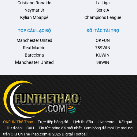
Cristiano Ronaldo
La Liga
Neymar Jr
Serie A
Kylian Mbappé
Champions League
TOP CÂU LẠC BỘ
ĐỐI TÁC TÀI TRỢ
Manchester United
OKFUN
Real Madrid
789WIN
Barcelona
KUWIN
Manchester United
98WIN
OKFUN Thể Thao
– Trực tiếp bóng đá – Lịch thi đấu – Livescore – Kết quả
– Dự đoán – BXH – Tin tức bóng đá mới nhất. Xem bóng đá mọi lúc mọi nơi
trên OKFUNTheThao.com © 2025 Digital Football.