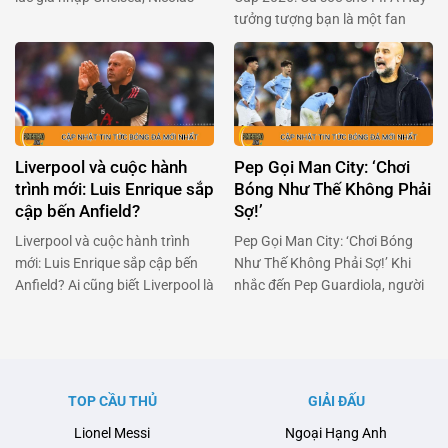
Jackson đã là một cái tên được
tưởng tượng bạn là một fan
kỳ vọng sẽ làm nên điều kỳ diệu.
hâm mộ bóng đá cuồng nhiệt,
Nhưng đời không như mơ, và
đang đếm từng ngày để chứng
bây giờ anh đang đối mặt với
kiến lễ bốc thăm World Cup
việc trở lại Stamford Bridge sau
2026. Nhưng bùm! Một quốc
khi không thể kích hoạt điều …
gia đã quyết định tẩy chay sự
kiện này. Đó chính là …
Liverpool và cuộc hành
Pep Gọi Man City: ‘Chơi
trình mới: Luis Enrique sắp
Bóng Như Thế Không Phải
cập bến Anfield?
Sợ!’
Liverpool và cuộc hành trình
Pep Gọi Man City: ‘Chơi Bóng
mới: Luis Enrique sắp cập bến
Như Thế Không Phải Sợ!’ Khi
Anfield? Ai cũng biết Liverpool là
nhắc đến Pep Guardiola, người
một trong những đội bóng lớn
hâm mộ bóng đá chắc chắn sẽ
nhất thế giới, nhưng giờ đây họ
nghĩ tới một nhà cầm quân tài
đang đối mặt với một thử thách
năng, đầy nhiệt huyết và luôn
không nhỏ. Arne Slot, người
khát khao chiến thắng. Tuy
từng được kỳ vọng sẽ mang lại
nhiên, thời gian gần đây,
TOP CẦU THỦ
GIẢI ĐẤU
luồng gió mới cho đội bóng, …
Manchester City của ông đang
Lionel Messi
Ngoại Hạng Anh
đối mặt với …