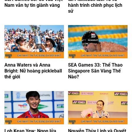
Nam vẫn tự tin giành vàng
hành trình chinh phục lịch
sử
Anna Waters và Anna
SEA Games 33: Thể Thao
Bright: Nữ hoàng pickleball
Singapore Săn Vàng Thế
thế giới
Nào?
Loh Kean Yew: Ngọn lửa
Nguyễn Thùy Linh và Quyết