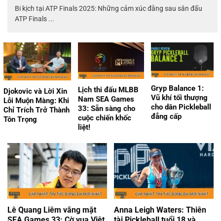
Bi kịch tại ATP Finals 2025: Những cảm xúc đằng sau sân đấu
ATP Finals ...
Gryp Balance 1:
Lịch thi đấu MLBB
Djokovic và Lời Xin
Vũ khí tối thượng
Nam SEA Games
Lỗi Muộn Màng: Khi
cho dân Pickleball
33: Sẵn sàng cho
Chỉ Trích Trở Thành
đẳng cấp
cuộc chiến khốc
Tôn Trọng
liệt!
Lê Quang Liêm vắng mặt
Anna Leigh Waters: Thiên
SEA Games 33: Cờ vua Việt
tài Pickleball tuổi 18 và