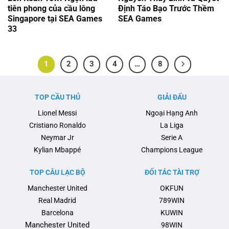
tiên phong của cầu lông
Định Táo Bạo Trước Thềm
Singapore tại SEA Games
SEA Games
33
1
2
3
4
…
8
TOP CẦU THỦ
GIẢI ĐẤU
Lionel Messi
Ngoại Hạng Anh
Cristiano Ronaldo
La Liga
Neymar Jr
Serie A
Kylian Mbappé
Champions League
TOP CÂU LẠC BỘ
ĐỐI TÁC TÀI TRỢ
Manchester United
OKFUN
Real Madrid
789WIN
Barcelona
KUWIN
Manchester United
98WIN