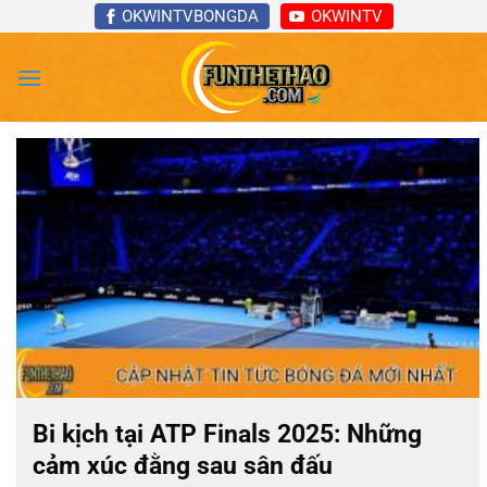
Bỏ
OKWINTVBONGDA
OKWINTV
qua
nội
dung
Bi kịch tại ATP Finals 2025: Những
cảm xúc đằng sau sân đấu