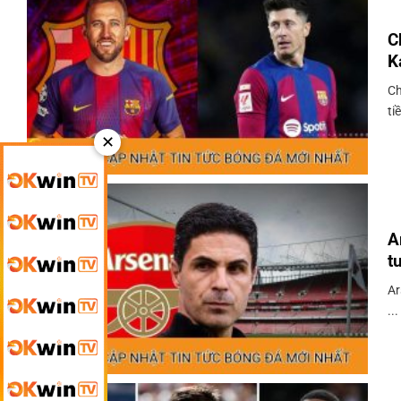
C
K
Ch
tiề
✕
A
t
Ar
...