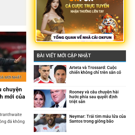
BÀI VIẾT MỚI CẬP NHẬT
Arteta và Trossard: Cuộc
chiến không chỉ trên sân cỏ
Không
có
bình
u chuyện
luận
Rooney và câu chuyện hài
nh mới của
ở
hước phía sau quyết định
Arteta
triệt sản
và
Không
Trossard:
có
Branthwaite
Cuộc
bình
Neymar: Trái tim máu lửa của
chiến
luận
Santos trong giông bão
Bóng đá không
không
ở
Không
chỉ
Rooney
có