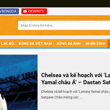
VBONGDA
OKWINTV
 LẠC BỘ
BÓNG ĐÁ VIỆT NAM
BÓNG ĐÁ ANH
NHẬN ĐỊNH
Chelsea và kế hoạch với ‘
Yamal châu Á’ – Dastan Sa
Chelsea và kế hoạch với ‘Lamine Yamal châu 
Satpaev Chào mừng các ...