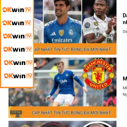
D
n
Da
M
MU
Ng