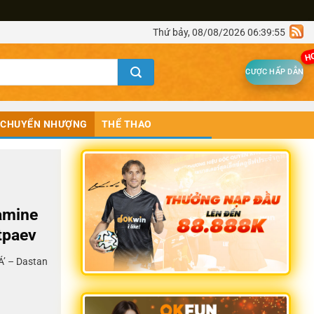
Thứ bảy, 08/08/2026 06:39:55
H
CƯỢC HẤP DẪN
CHUYỂN NHƯỢNG
THỂ THAO
Lamine
tpaev
Á’ – Dastan