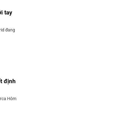
i tay
rid đang
t định
Barca Hôm