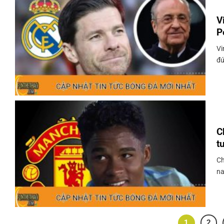
V
P
Vi
đứ
C
t
Ch
nay
1
2