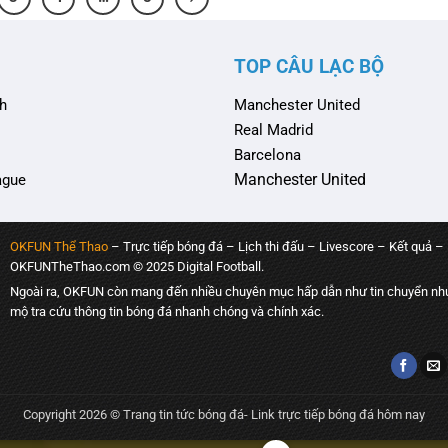
TOP CÂU LẠC BỘ
h
Manchester United
Real Madrid
Barcelona
Manchester United
ague
OKFUN Thể Thao
– Trực tiếp bóng đá – Lịch thi đấu – Livescore – Kết quả –
OKFUNTheThao.com © 2025 Digital Football.
Ngoài ra, OKFUN còn mang đến nhiều chuyên mục hấp dẫn như tin chuyển như
mộ tra cứu thông tin bóng đá nhanh chóng và chính xác.
Copyright 2026 © Trang tin tức bóng đá
- Link trực tiếp bóng đá hôm nay