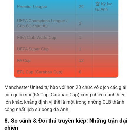
🏆 Kỷ lục
Premier League
20
tại Anh
UEFA Champions League /
3
Cúp C1 châu Âu
FIFA Club World Cup
1
UEFA Super Cup
1
FA Cup
12
EFL Cup (Carabao Cup)
6
Manchester United tự hào với hơn 20 chức vô địch các giải
cúp quốc nội (FA Cup, Carabao Cup) cùng nhiều danh hiệu
lớn khác, khẳng định vị thế là một trong những CLB thành
công nhất lịch sử bóng đá Anh.
8. So sánh & Đối thủ truyền kiếp: Những trận đại
chiến