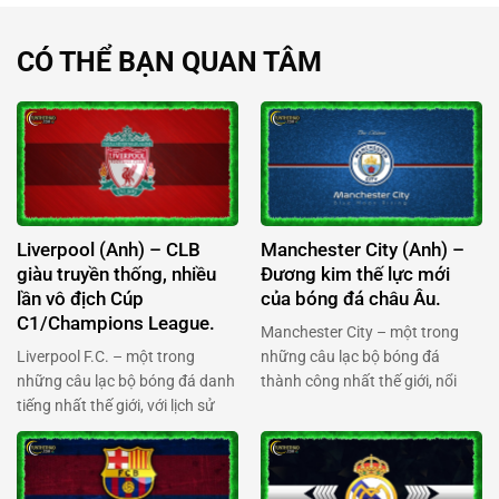
CÓ THỂ BẠN QUAN TÂM
Liverpool (Anh) – CLB
Manchester City (Anh) –
giàu truyền thống, nhiều
Đương kim thế lực mới
lần vô địch Cúp
của bóng đá châu Âu.
C1/Champions League.
Manchester City – một trong
Liverpool F.C. – một trong
những câu lạc bộ bóng đá
những câu lạc bộ bóng đá danh
thành công nhất thế giới, nổi
tiếng nhất thế giới, với lịch sử
tiếng với biệt danh “The
oai hùng, danh hiệu đồ sộ và
Citizens”. Từ Etihad Stadium
tầm ảnh hưởng toàn cầu. Được
hiện đại cho đến những chiếc
biết đến với biệt danh “The
cúp Champions League danh