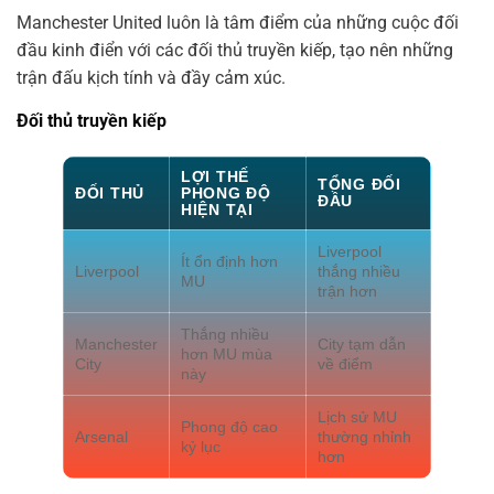
Manchester United luôn là tâm điểm của những cuộc đối
đầu kinh điển với các đối thủ truyền kiếp, tạo nên những
trận đấu kịch tính và đầy cảm xúc.
Đối thủ truyền kiếp
LỢI THẾ
TỔNG ĐỐI
ĐỐI THỦ
PHONG ĐỘ
ĐẦU
HIỆN TẠI
Liverpool
Ít ổn định hơn
Liverpool
thắng nhiều
MU
trận hơn
Thắng nhiều
Manchester
City tạm dẫn
hơn MU mùa
City
về điểm
này
Lịch sử MU
Phong độ cao
Arsenal
thường nhỉnh
kỷ lục
hơn