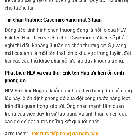
trẻ và sự sáng tạo cho tuyến giữa của “Quỷ đỏ”, chuẩn bị
cho tương lai.
Tin chấn thương: Casemiro vắng mặt 3 tuần
Đáng tiếc, tình hình chấn thương đang là nỗi lo của HLV
Erik ten Hag. Tiền vệ chủ chốt
Casemiro
dự kiến sẽ phải
nghỉ thi đấu khoảng 3 tuần do chấn thương cơ. Sự vắng
mặt của anh là một tổn thất lớn ở khu vực trung tuyến, đòi
hỏi các cầu thủ khác phải nỗ lực lấp đầy khoảng trống.
Phát biểu HLV và cầu thủ: Erik ten Hag ưu tiên ổn định
phong độ
HLV Erik ten Hag
đã khẳng định ưu tiên hàng đầu của ông
lúc này là ổn định phong độ của đội bóng trước hàng loạt
trận đấu quan trọng sắp tới. Ông nhấn mạnh tầm quan
trọng của việc duy trì sự tập trung và tinh thần chiến đấu
cao độ để đạt được những kết quả tốt nhất.
Xem thêm:
Link trực tiếp bóng đá hôm nay