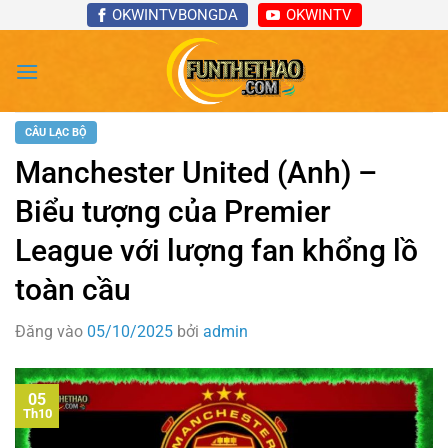
Bỏ
OKWINTVBONGDA
OKWINTV
qua
nội
dung
CÂU LẠC BỘ
Manchester United (Anh) –
Biểu tượng của Premier
League với lượng fan khổng lồ
toàn cầu
Đăng vào
05/10/2025
bởi
admin
05
Th10