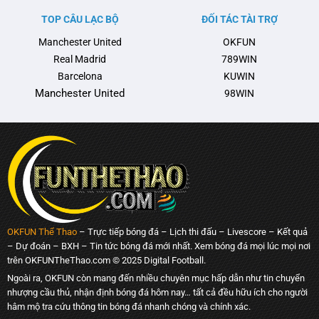
TOP CÂU LẠC BỘ
ĐỐI TÁC TÀI TRỢ
Manchester United
OKFUN
Real Madrid
789WIN
Barcelona
KUWIN
Manchester United
98WIN
OKFUN Thể Thao
– Trực tiếp bóng đá – Lịch thi đấu – Livescore – Kết quả
– Dự đoán – BXH – Tin tức bóng đá mới nhất. Xem bóng đá mọi lúc mọi nơi
trên OKFUNTheThao.com © 2025 Digital Football.
Ngoài ra, OKFUN còn mang đến nhiều chuyên mục hấp dẫn như tin chuyển
nhượng cầu thủ, nhận định bóng đá hôm nay… tất cả đều hữu ích cho người
hâm mộ tra cứu thông tin bóng đá nhanh chóng và chính xác.