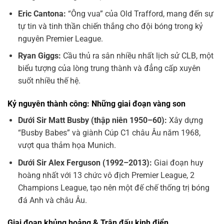
Eric Cantona:
“Ông vua” của Old Trafford, mang đến sự
tự tin và tinh thần chiến thắng cho đội bóng trong kỷ
nguyên Premier League.
Ryan Giggs:
Cầu thủ ra sân nhiều nhất lịch sử CLB, một
biểu tượng của lòng trung thành và đẳng cấp xuyên
suốt nhiều thế hệ.
Kỷ nguyên thành công: Những giai đoạn vàng son
Dưới Sir Matt Busby (thập niên 1950–60):
Xây dựng
“Busby Babes” và giành Cúp C1 châu Âu năm 1968,
vượt qua thảm họa Munich.
Dưới Sir Alex Ferguson (1992–2013):
Giai đoạn huy
hoàng nhất với 13 chức vô địch Premier League, 2
Champions League, tạo nên một đế chế thống trị bóng
đá Anh và châu Âu.
Giai đoạn khủng hoảng & Trận đấu kinh điển