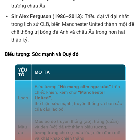
trường châu Âu.
Sir Alex Ferguson (1986–2013):
Triều đại vĩ đại nhất
trong lịch sử CLB, biến Manchester United thành một đế
chế thống trị bóng đá Anh và châu Âu trong hơn hai
thập kỷ.
Biểu tượng: Sức mạnh và Quỷ đỏ
YẾU
MÔ TẢ
TỐ
Biểu tượng
“Hổ mang cầm ngư trảo”
trên
chiếc khiên, kèm chữ
“Manchester
Logo
United”
,
thể hiện sức mạnh, truyền thống và bản sắc
của câu lạc bộ.
Màu áo đỏ truyền thống (áo), trắng (quần)
Màu
và đen (vớ) đã trở thành biểu tượng,
áo
tượng trưng cho sự máu lửa, niềm đam mê
và khát khao chiến thắng.