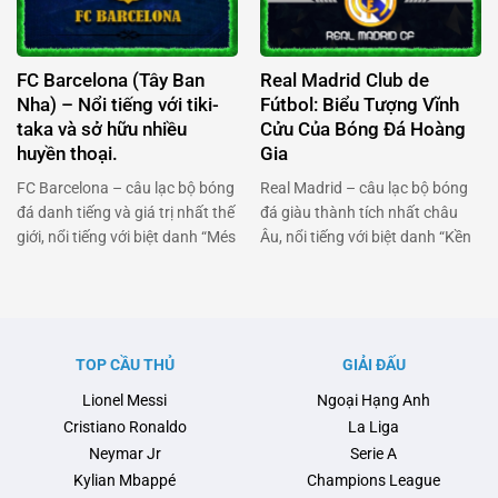
Reds”, đội bóng vùng
giá, Manchester City luôn khẳng
Merseyside luôn là biểu tượng
định vị thế của mình. Đây là
của tinh thần chiến đấu quả
chuyên trang chính thức tại
FC Barcelona (Tây Ban
Real Madrid Club de
cảm. Từ …
OKFUN BÓNG …
Nha) – Nổi tiếng với tiki-
Fútbol: Biểu Tượng Vĩnh
taka và sở hữu nhiều
Cửu Của Bóng Đá Hoàng
huyền thoại.
Gia
FC Barcelona – câu lạc bộ bóng
Real Madrid – câu lạc bộ bóng
đá danh tiếng và giá trị nhất thế
đá giàu thành tích nhất châu
giới, nổi tiếng với biệt danh “Més
Âu, nổi tiếng với biệt danh “Kền
que un club” (Hơn cả một câu
Kền Trắng”. Từ Santiago
lạc bộ). Từ Camp Nou huyền
Bernabéu huyền thoại cho đến
thoại cho đến những chức vô
những chiếc cúp Champions
địch Champions League danh
League danh giá, Real Madrid
giá, Barcelona luôn khẳng định
luôn khẳng định vị thế số 1 của
TOP CẦU THỦ
GIẢI ĐẤU
vị thế của mình. Đây …
mình. Đây là chuyên trang chính
Lionel Messi
Ngoại Hạng Anh
thức tại OKFUN …
Cristiano Ronaldo
La Liga
Neymar Jr
Serie A
Kylian Mbappé
Champions League