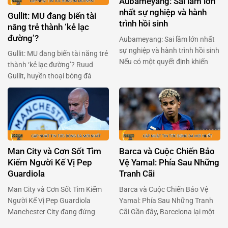
Aubameyang: Sai lầm lớn
…
nhất sự nghiệp và hành
Gullit: MU đang biến tài
trình hồi sinh
năng trẻ thành ‘kẻ lạc
đường’?
Aubameyang: Sai lầm lớn nhất
sự nghiệp và hành trình hồi sinh
Gullit: MU đang biến tài năng trẻ
Nếu có một quyết định khiến
thành ‘kẻ lạc đường’? Ruud
Pierre-Emerick Aubameyang
Gullit, huyền thoại bóng đá
cảm thấy tiếc nuối nhất, thì đó
người Hà Lan, gần đây đã gây
chính là lần chuyển đến Chelsea
bão với phát biểu về Alejandro
vào năm 2022. Chân sút người
Garnacho – tài năng trẻ của
Gabon đã dám trải lòng về giai
Manchester United. Ông cho
đoạn u ám ấy, và cách anh đang
rằng Garnacho, một viên ngọc
tìm …
sáng giá, đang bị kìm hãm bởi
Man City và Cơn Sốt Tìm
Barca và Cuộc Chiến Bảo
chính môi trường …
Kiếm Người Kế Vị Pep
Vệ Yamal: Phía Sau Những
Guardiola
Tranh Cãi
Man City và Cơn Sốt Tìm Kiếm
Barca và Cuộc Chiến Bảo Vệ
Người Kế Vị Pep Guardiola
Yamal: Phía Sau Những Tranh
Manchester City đang đứng
Cãi Gần đây, Barcelona lại một
trước một cột mốc quan trọng
lần nữa chiếm sóng khi vấn đề