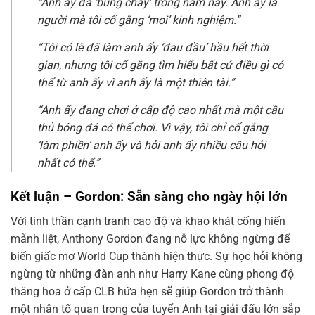
“Anh ấy đã ‘bùng cháy’ trong năm nay. Anh ấy là
người mà tôi cố gắng ‘moi’ kinh nghiệm.”
“Tôi có lẽ đã làm anh ấy ‘đau đầu’ hầu hết thời
gian, nhưng tôi cố gắng tìm hiểu bất cứ điều gì có
thể từ anh ấy vì anh ấy là một thiên tài.”
“Anh ấy đang chơi ở cấp độ cao nhất mà một cầu
thủ bóng đá có thể chơi. Vì vậy, tôi chỉ cố gắng
‘làm phiền’ anh ấy và hỏi anh ấy nhiều câu hỏi
nhất có thể.”
Kết luận – Gordon: Sẵn sàng cho ngày hội lớn
Với tinh thần cạnh tranh cao độ và khao khát cống hiến
mãnh liệt, Anthony Gordon đang nỗ lực không ngừng để
biến giấc mơ World Cup thành hiện thực. Sự học hỏi không
ngừng từ những đàn anh như Harry Kane cùng phong độ
thăng hoa ở cấp CLB hứa hẹn sẽ giúp Gordon trở thành
một nhân tố quan trọng của tuyển Anh tại giải đấu lớn sắp