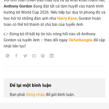
Với tinh thần chiến đấu máu lửa và sự khát khao mãnh liệt,
Anthony Gordon
đang đặt tất cả tâm huyết vào hành trình
hướng tới World Cup 2026. Nếu tiếp tục duy trì phong độ và
học hỏi từ những đàn anh như
Harry Kane
, Gordon hoàn
toàn có thể trở thành át chủ bài của tuyển Anh.
👉 Đừng bỏ lỡ bất kỳ tin tức nóng hổi nào về Anthony
Gordon và tuyển Anh – theo dõi ngay
Okfunbongda
để cập
nhật liên tục!
Để lại một bình luận
Bạn phải
đăng nhập
để gửi bình luận.