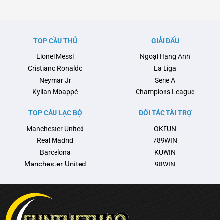
khi Pep Guardiola có thể sẽ rời
liên quan đến chấn thương của
ghế huấn luyện sau mùa hè tới.
tài năng trẻ Lamine Yamal và
Pep đã biến Man City thành một
cuộc trao đổi căng thẳng giữa
thế lực không thể cản phá tại
đội bóng này với Liên đoàn
TOP CẦU THỦ
GIẢI ĐẤU
Anh và châu Âu, với …
Bóng đá Tây Ban Nha (RFEF)
Lionel Messi
Ngoại Hạng Anh
nổi …
Cristiano Ronaldo
La Liga
Neymar Jr
Serie A
Kylian Mbappé
Champions League
TOP CÂU LẠC BỘ
ĐỐI TÁC TÀI TRỢ
Manchester United
OKFUN
Real Madrid
789WIN
Barcelona
KUWIN
Manchester United
98WIN