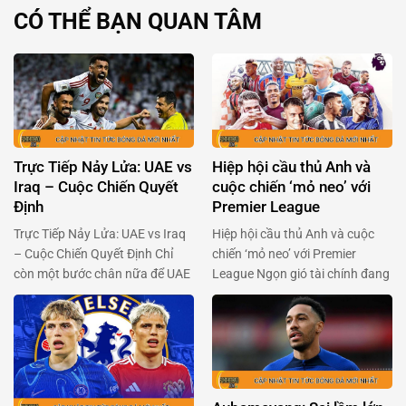
CÓ THỂ BẠN QUAN TÂM
Trực Tiếp Nảy Lửa: UAE vs
Hiệp hội cầu thủ Anh và
Iraq – Cuộc Chiến Quyết
cuộc chiến ‘mỏ neo’ với
Định
Premier League
Trực Tiếp Nảy Lửa: UAE vs Iraq
Hiệp hội cầu thủ Anh và cuộc
– Cuộc Chiến Quyết Định Chỉ
chiến ‘mỏ neo’ với Premier
còn một bước chân nữa để UAE
League Ngọn gió tài chính đang
và Iraq chạm tay vào giấc mơ
thổi mạnh qua Premier League,
World Cup đang chờ đợi phía
khi Hiệp hội cầu thủ chuyên
trước. Hai đội bóng đầy khao
nghiệp Anh (PFA) sẵn sàng ‘xắn
khát này sẽ đụng độ nhau trong
tay áo’ đối đầu với ban tổ chức
trận chiến không khoan nhượng
giải đấu. Trong bối cảnh Premier
vào 23h00 ngày 13/11. …
League chuẩn bị thông qua một