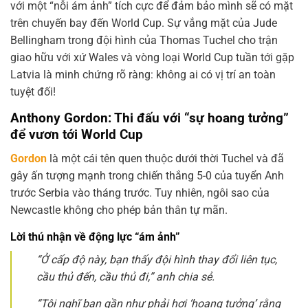
với một “nỗi ám ảnh” tích cực để đảm bảo mình sẽ có mặt
trên chuyến bay đến World Cup. Sự vắng mặt của Jude
Bellingham trong đội hình của Thomas Tuchel cho trận
giao hữu với xứ Wales và vòng loại World Cup tuần tới gặp
Latvia là minh chứng rõ ràng: không ai có vị trí an toàn
tuyệt đối!
Anthony Gordon: Thi đấu với “sự hoang tưởng”
để vươn tới World Cup
Gordon
là một cái tên quen thuộc dưới thời Tuchel và đã
gây ấn tượng mạnh trong chiến thắng 5-0 của tuyển Anh
trước Serbia vào tháng trước. Tuy nhiên, ngôi sao của
Newcastle không cho phép bản thân tự mãn.
Lời thú nhận về động lực “ám ảnh”
“Ở cấp độ này, bạn thấy đội hình thay đổi liên tục,
cầu thủ đến, cầu thủ đi,” anh chia sẻ.
“Tôi nghĩ bạn gần như phải hơi ‘hoang tưởng’ rằng