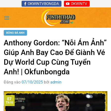
Bỏ
OKWINTVBONGDA
OKWINTV
qua
nội
dung
BÓNG ĐÁ ANH
Anthony Gordon: “Nỗi Ám Ảnh”
Giúp Anh Bay Cao Để Giành Vé
Dự World Cup Cùng Tuyển
Anh! | Okfunbongda
Đăng vào
07/10/2025
bởi
admin
07
Th10