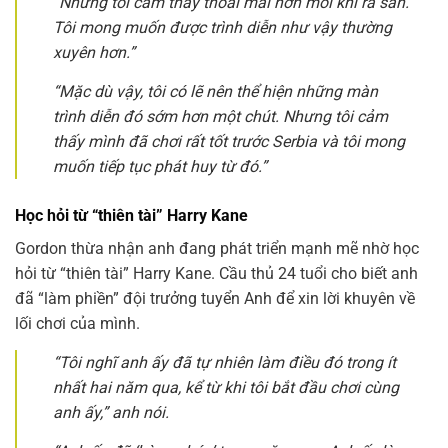
“Nhưng tôi cảm thấy thoải mái hơn mỗi khi ra sân.
Tôi mong muốn được trình diễn như vậy thường
xuyên hơn.”
“Mặc dù vậy, tôi có lẽ nên thể hiện những màn
trình diễn đó sớm hơn một chút. Nhưng tôi cảm
thấy mình đã chơi rất tốt trước Serbia và tôi mong
muốn tiếp tục phát huy từ đó.”
Học hỏi từ “thiên tài” Harry Kane
Gordon thừa nhận anh đang phát triển mạnh mẽ nhờ học
hỏi từ “thiên tài” Harry Kane. Cầu thủ 24 tuổi cho biết anh
đã “làm phiền” đội trưởng tuyển Anh để xin lời khuyên về
lối chơi của mình.
“Tôi nghĩ anh ấy đã tự nhiên làm điều đó trong ít
nhất hai năm qua, kể từ khi tôi bắt đầu chơi cùng
anh ấy,” anh nói.