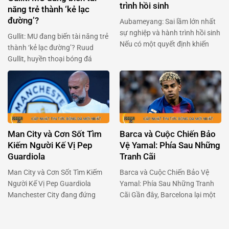
trình hồi sinh
năng trẻ thành ‘kẻ lạc
đường’?
Aubameyang: Sai lầm lớn nhất
sự nghiệp và hành trình hồi sinh
Gullit: MU đang biến tài năng trẻ
Nếu có một quyết định khiến
thành ‘kẻ lạc đường’? Ruud
Pierre-Emerick Aubameyang
Gullit, huyền thoại bóng đá
cảm thấy tiếc nuối nhất, thì đó
người Hà Lan, gần đây đã gây
chính là lần chuyển đến Chelsea
bão với phát biểu về Alejandro
vào năm 2022. Chân sút người
Garnacho – tài năng trẻ của
Gabon đã dám trải lòng về giai
Manchester United. Ông cho
đoạn u ám ấy, và cách anh đang
rằng Garnacho, một viên ngọc
tìm …
sáng giá, đang bị kìm hãm bởi
Man City và Cơn Sốt Tìm
Barca và Cuộc Chiến Bảo
chính môi trường …
Kiếm Người Kế Vị Pep
Vệ Yamal: Phía Sau Những
Guardiola
Tranh Cãi
Man City và Cơn Sốt Tìm Kiếm
Barca và Cuộc Chiến Bảo Vệ
Người Kế Vị Pep Guardiola
Yamal: Phía Sau Những Tranh
Manchester City đang đứng
Cãi Gần đây, Barcelona lại một
trước một cột mốc quan trọng
lần nữa chiếm sóng khi vấn đề
khi Pep Guardiola có thể sẽ rời
liên quan đến chấn thương của
ghế huấn luyện sau mùa hè tới.
tài năng trẻ Lamine Yamal và