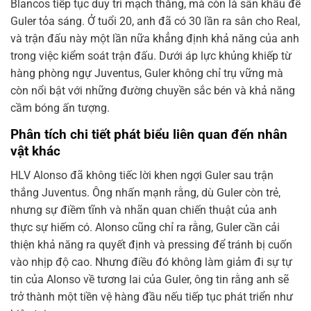
Blancos tiếp tục duy trì mạch thắng, mà còn là sân khấu để
Guler tỏa sáng. Ở tuổi 20, anh đã có 30 lần ra sân cho Real,
và trận đấu này một lần nữa khẳng định khả năng của anh
trong việc kiểm soát trận đấu. Dưới áp lực khủng khiếp từ
hàng phòng ngự Juventus, Guler không chỉ trụ vững mà
còn nổi bật với những đường chuyền sắc bén và khả năng
cầm bóng ấn tượng.
Phân tích chi tiết phát biểu liên quan đến nhân
vật khác
HLV Alonso đã không tiếc lời khen ngợi Guler sau trận
thắng Juventus. Ông nhấn mạnh rằng, dù Guler còn trẻ,
nhưng sự điềm tĩnh và nhãn quan chiến thuật của anh
thực sự hiếm có. Alonso cũng chỉ ra rằng, Guler cần cải
thiện khả năng ra quyết định và pressing để tránh bị cuốn
vào nhịp độ cao. Nhưng điều đó không làm giảm đi sự tự
tin của Alonso về tương lai của Guler, ông tin rằng anh sẽ
trở thành một tiền vệ hàng đầu nếu tiếp tục phát triển như