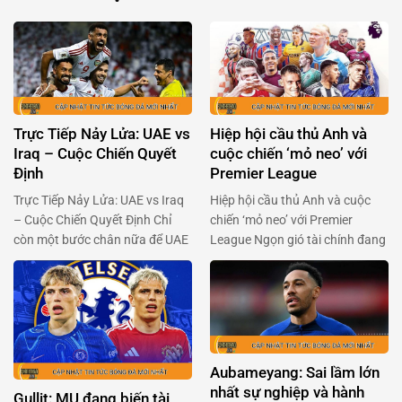
Trực Tiếp Nảy Lửa: UAE vs
Hiệp hội cầu thủ Anh và
Iraq – Cuộc Chiến Quyết
cuộc chiến ‘mỏ neo’ với
Định
Premier League
Trực Tiếp Nảy Lửa: UAE vs Iraq
Hiệp hội cầu thủ Anh và cuộc
– Cuộc Chiến Quyết Định Chỉ
chiến ‘mỏ neo’ với Premier
còn một bước chân nữa để UAE
League Ngọn gió tài chính đang
và Iraq chạm tay vào giấc mơ
thổi mạnh qua Premier League,
World Cup đang chờ đợi phía
khi Hiệp hội cầu thủ chuyên
trước. Hai đội bóng đầy khao
nghiệp Anh (PFA) sẵn sàng ‘xắn
khát này sẽ đụng độ nhau trong
tay áo’ đối đầu với ban tổ chức
trận chiến không khoan nhượng
giải đấu. Trong bối cảnh Premier
vào 23h00 ngày 13/11. …
League chuẩn bị thông qua một
Aubameyang: Sai lầm lớn
…
nhất sự nghiệp và hành
Gullit: MU đang biến tài