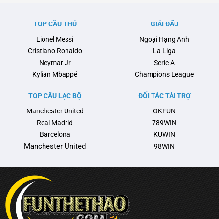
Pep đã biến Man City thành một
cuộc trao đổi căng thẳng giữa
thế lực không thể cản phá tại
đội bóng này với Liên đoàn
TOP CẦU THỦ
GIẢI ĐẤU
Anh và châu Âu, với …
Bóng đá Tây Ban Nha (RFEF)
Lionel Messi
Ngoại Hạng Anh
nổi …
Cristiano Ronaldo
La Liga
Neymar Jr
Serie A
Kylian Mbappé
Champions League
TOP CÂU LẠC BỘ
ĐỐI TÁC TÀI TRỢ
Manchester United
OKFUN
Real Madrid
789WIN
Barcelona
KUWIN
Manchester United
98WIN