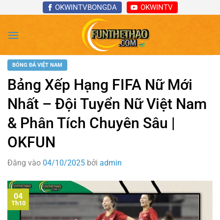
Bỏ
OKWINTVBONGDA
OKWINTV
qua
nội
dung
BÓNG ĐÁ VIỆT NAM
Bảng Xếp Hạng FIFA Nữ Mới
Nhất – Đội Tuyển Nữ Việt Nam
& Phân Tích Chuyên Sâu |
OKFUN
Đăng vào
04/10/2025
bởi
admin
04
Th10