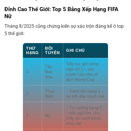
Đỉnh Cao Thế Giới: Top 5 Bảng Xếp Hạng FIFA
Nữ
Tháng 8/2025 cũng chứng kiến sự xáo trộn đáng kể ở top
5 thế giới:
THỨ
ĐỘI
GHI CHÚ
HẠNG
TUYỂN
Tiếp tục giữ vững
Tây
ngôi số 1 – sức
1
Ban
mạnh của nhà vô
Nha
địch World Cup
Thụy
↑ Vươn lên hạng 2 –
2
Điển
sự trỗi dậy mạnh mẽ
↓ Tụt xuống hạng 3
– bất ngờ lớn, cho
3
Mỹ
thấy sự cạnh tranh
khốc liệt