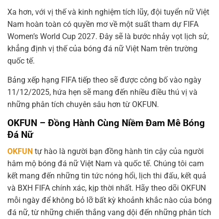
Xa hơn, với vị thế và kinh nghiệm tích lũy, đội tuyển nữ Việt
Nam hoàn toàn có quyền mơ về một suất tham dự FIFA
Women’s World Cup 2027. Đây sẽ là bước nhảy vọt lịch sử,
khẳng định vị thế của bóng đá nữ Việt Nam trên trường
quốc tế.
Bảng xếp hạng FIFA tiếp theo sẽ được công bố vào ngày
11/12/2025, hứa hẹn sẽ mang đến nhiều điều thú vị và
những phân tích chuyên sâu hơn từ OKFUN.
OKFUN – Đồng Hành Cùng Niềm Đam Mê Bóng
Đá Nữ
OKFUN
tự hào là người bạn đồng hành tin cậy của người
hâm mộ bóng đá nữ Việt Nam và quốc tế. Chúng tôi cam
kết mang đến những tin tức nóng hổi, lịch thi đấu, kết quả
và BXH FIFA chính xác, kịp thời nhất. Hãy theo dõi OKFUN
mỗi ngày để không bỏ lỡ bất kỳ khoảnh khắc nào của bóng
đá nữ, từ những chiến thắng vang dội đến những phân tích