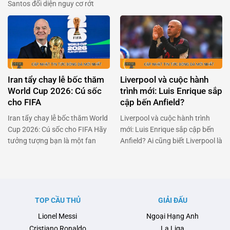
Santos đối diện nguy cơ rớt
Jackson đã là một cái tên được
hạng, Neymar đã khiến cả Brazil
kỳ vọng sẽ làm nên điều kỳ diệu.
phải thán phục với quyết định
Nhưng đời không như mơ, và
táo bạo: trở lại sân cỏ dù đang
bây giờ anh đang đối mặt với
dính chấn thương nặng. Anh
việc trở lại Stamford Bridge sau
không chỉ đơn thuần là một ngôi
khi không thể kích hoạt điều …
sao bóng đá, mà còn là …
Iran tẩy chay lễ bốc thăm
Liverpool và cuộc hành
World Cup 2026: Cú sốc
trình mới: Luis Enrique sắp
cho FIFA
cập bến Anfield?
Iran tẩy chay lễ bốc thăm World
Liverpool và cuộc hành trình
Cup 2026: Cú sốc cho FIFA Hãy
mới: Luis Enrique sắp cập bến
tưởng tượng bạn là một fan
Anfield? Ai cũng biết Liverpool là
hâm mộ bóng đá cuồng nhiệt,
một trong những đội bóng lớn
đang đếm từng ngày để chứng
nhất thế giới, nhưng giờ đây họ
kiến lễ bốc thăm World Cup
đang đối mặt với một thử thách
2026. Nhưng bùm! Một quốc
không nhỏ. Arne Slot, người
gia đã quyết định tẩy chay sự
từng được kỳ vọng sẽ mang lại
TOP CẦU THỦ
GIẢI ĐẤU
kiện này. Đó chính là …
luồng gió mới cho đội bóng, …
Lionel Messi
Ngoại Hạng Anh
Cristiano Ronaldo
La Liga