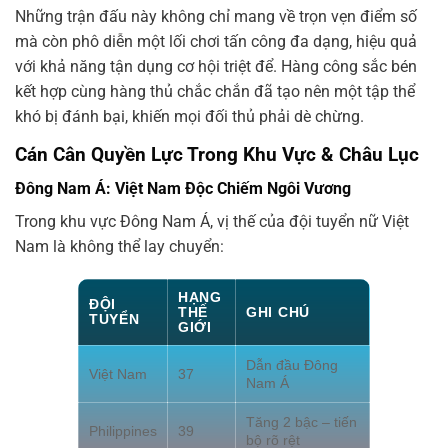
Những trận đấu này không chỉ mang về trọn vẹn điểm số
mà còn phô diễn một lối chơi tấn công đa dạng, hiệu quả
với khả năng tận dụng cơ hội triệt để. Hàng công sắc bén
kết hợp cùng hàng thủ chắc chắn đã tạo nên một tập thể
khó bị đánh bại, khiến mọi đối thủ phải dè chừng.
Cán Cân Quyền Lực Trong Khu Vực & Châu Lục
Đông Nam Á: Việt Nam Độc Chiếm Ngôi Vương
Trong khu vực Đông Nam Á, vị thế của đội tuyển nữ Việt
Nam là không thể lay chuyển:
HẠNG
ĐỘI
THẾ
GHI CHÚ
TUYỂN
GIỚI
Dẫn đầu Đông
Việt Nam
37
Nam Á
Tăng 2 bậc – tiến
Philippines
39
bộ rõ rệt