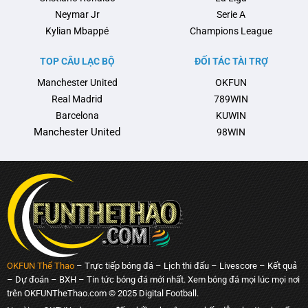
Neymar Jr
Serie A
Kylian Mbappé
Champions League
TOP CÂU LẠC BỘ
ĐỐI TÁC TÀI TRỢ
Manchester United
OKFUN
Real Madrid
789WIN
Barcelona
KUWIN
Manchester United
98WIN
OKFUN Thể Thao
– Trực tiếp bóng đá – Lịch thi đấu – Livescore – Kết quả
– Dự đoán – BXH – Tin tức bóng đá mới nhất. Xem bóng đá mọi lúc mọi nơi
trên OKFUNTheThao.com © 2025 Digital Football.