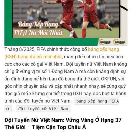
Tháng 8/2025, FIFA chính thức công bố
bảng xếp hạng
(BXH) bóng đá nữ mới nhất
, mang đến nhiều tín hiệu tích
cực cho các cô gái Việt Nam. Đội tuyển nữ Việt Nam không
chỉ giữ vững vị trí số 1 Đông Nam Á mà còn khẳng định sự
ổn định đáng nể trên bản đồ bóng đá thế giới. OKFUN, với
góc nhìn chuyên sâu và cập nhật nhanh nhạy, sẽ cùng quý
độc giả mổ xẻ từng chi tiết trong BXH này, đặc biệt là hành
trình của đội tuyển nữ Việt Nam.
bảng xếp hạng FIFA
,
nữ
đội tuyển nữ Việt Nam
Đội Tuyển Nữ Việt Nam: Vững Vàng Ở Hạng 37
Thế Giới – Tiệm Cận Top Châu Á