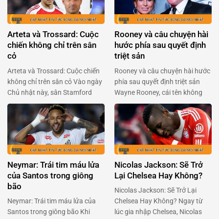
Arteta và Trossard: Cuộc
Rooney và câu chuyện hài
chiến không chỉ trên sân
hước phía sau quyết định
cỏ
triệt sản
Arteta và Trossard: Cuộc chiến
Rooney và câu chuyện hài hước
không chỉ trên sân cỏ Vào ngày
phía sau quyết định triệt sản
Chủ nhật này, sân Stamford
Wayne Rooney, cái tên không
Bridge sẽ lại bùng nổ với cuộc
chỉ gắn liền với Manchester
đối đầu giữa Arsenal và
United mà còn là huyền thoại
Chelsea. Mikel Arteta, người
của bóng đá Anh, đã khiến
đang chèo lái con tàu Arsenal,
người hâm mộ phải cười
đã có những chia sẻ quan trọng
nghiêng ngả với tiết lộ mới đây.
về tình hình của Leandro
Trong một podcast của BBC
Neymar: Trái tim máu lửa
Nicolas Jackson: Sẽ Trở
Trossard, ngôi sao người …
Sport, Rooney chia sẻ …
của Santos trong giông
Lại Chelsea Hay Không?
bão
Nicolas Jackson: Sẽ Trở Lại
Neymar: Trái tim máu lửa của
Chelsea Hay Không? Ngay từ
Santos trong giông bão Khi
lúc gia nhập Chelsea, Nicolas