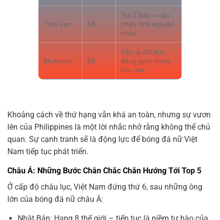
Tụt 7 bậc – cần
Thái Lan
53
phân tích nguyên
nhân
Vẫn là đối thủ
Myanmar
55
đáng gờm trong
khu vực
Khoảng cách về thứ hạng vẫn khá an toàn, nhưng sự vươn
lên của Philippines là một lời nhắc nhở rằng không thể chủ
quan. Sự cạnh tranh sẽ là động lực để bóng đá nữ Việt
Nam tiếp tục phát triển.
Châu Á: Những Bước Chân Chắc Chắn Hướng Tới Top 5
Ở cấp độ châu lục, Việt Nam đứng thứ 6, sau những ông
lớn của bóng đá nữ châu Á:
Nhật Bản: Hạng 8 thế giới – tiếp tục là niềm tự hào của