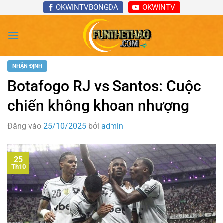
Bỏ
OKWINTVBONGDA
OKWINTV
qua
nội
dung
NHẬN ĐỊNH
Botafogo RJ vs Santos: Cuộc
chiến không khoan nhượng
Đăng vào
25/10/2025
bởi
admin
25
Th10