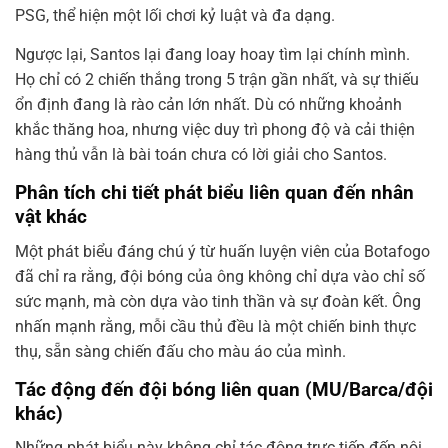
PSG, thể hiện một lối chơi kỷ luật và đa dạng.
Ngược lại, Santos lại đang loay hoay tìm lại chính mình.
Họ chỉ có 2 chiến thắng trong 5 trận gần nhất, và sự thiếu
ổn định đang là rào cản lớn nhất. Dù có những khoảnh
khắc thăng hoa, nhưng việc duy trì phong độ và cải thiện
hàng thủ vẫn là bài toán chưa có lời giải cho Santos.
Phân tích chi tiết phát biểu liên quan đến nhân
vật khác
Một phát biểu đáng chú ý từ huấn luyện viên của Botafogo
đã chỉ ra rằng, đội bóng của ông không chỉ dựa vào chỉ số
sức mạnh, mà còn dựa vào tinh thần và sự đoàn kết. Ông
nhấn mạnh rằng, mỗi cầu thủ đều là một chiến binh thực
thụ, sẵn sàng chiến đấu cho màu áo của mình.
Tác động đến đội bóng liên quan (MU/Barca/đội
khác)
Những phát biểu này không chỉ tác động trực tiếp đến nội