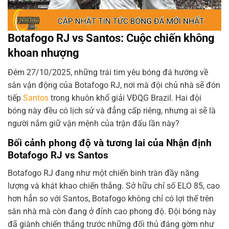
Botafogo RJ vs Santos: Cuộc chiến không
khoan nhượng
Đêm 27/10/2025, những trái tim yêu bóng đá hướng về
sân vận động của Botafogo RJ, nơi mà đội chủ nhà sẽ đón
tiếp
Santos
trong khuôn khổ giải VĐQG Brazil. Hai đội
bóng này đều có lịch sử và đẳng cấp riêng, nhưng ai sẽ là
người nắm giữ vận mệnh của trận đấu lần này?
Bối cảnh phong độ và tương lai của Nhận định
Botafogo RJ vs Santos
Botafogo RJ đang như một chiến binh tràn đầy năng
lượng và khát khao chiến thắng. Sở hữu chỉ số ELO 85, cao
hơn hẳn so với Santos, Botafogo không chỉ có lợi thế trên
sân nhà mà còn đang ở đỉnh cao phong độ. Đội bóng này
đã giành chiến thắng trước những đối thủ đáng gờm như