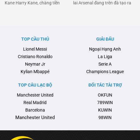
Kane Harry Kane, chàng tiền
lai Arsenal đang trên đà tạo ra
đạo người Anh nổi danh với
một cột mốc lịch sử khi chuẩn bị
những cú sút như trái phá, đang
ký hợp đồng mới với ngôi sao trẻ
làm dậy sóng làng túc cầu với
Bukayo Saka. Những cuộc đàm
khả năng rời Bayern Munich và
phán căng thẳng đã đi đến hồi
gia nhập Barcelona. Với bản
kết và tín hiệu vui đang dần hiện
TOP CẦU THỦ
GIẢI ĐẤU
hợp đồng kéo dài đến 2027,
rõ …
Lionel Messi
Ngoại Hạng Anh
Kane có điều …
Cristiano Ronaldo
La Liga
Neymar Jr
Serie A
Kylian Mbappé
Champions League
TOP CÂU LẠC BỘ
ĐỐI TÁC TÀI TRỢ
Manchester United
OKFUN
Real Madrid
789WIN
Barcelona
KUWIN
Manchester United
98WIN