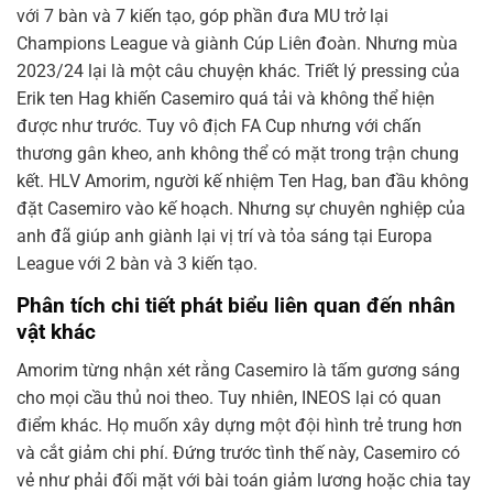
với 7 bàn và 7 kiến tạo, góp phần đưa MU trở lại
Champions League và giành Cúp Liên đoàn. Nhưng mùa
2023/24 lại là một câu chuyện khác. Triết lý pressing của
Erik ten Hag khiến Casemiro quá tải và không thể hiện
được như trước. Tuy vô địch FA Cup nhưng với chấn
thương gân kheo, anh không thể có mặt trong trận chung
kết. HLV Amorim, người kế nhiệm Ten Hag, ban đầu không
đặt Casemiro vào kế hoạch. Nhưng sự chuyên nghiệp của
anh đã giúp anh giành lại vị trí và tỏa sáng tại Europa
League với 2 bàn và 3 kiến tạo.
Phân tích chi tiết phát biểu liên quan đến nhân
vật khác
Amorim từng nhận xét rằng Casemiro là tấm gương sáng
cho mọi cầu thủ noi theo. Tuy nhiên, INEOS lại có quan
điểm khác. Họ muốn xây dựng một đội hình trẻ trung hơn
và cắt giảm chi phí. Đứng trước tình thế này, Casemiro có
vẻ như phải đối mặt với bài toán giảm lương hoặc chia tay