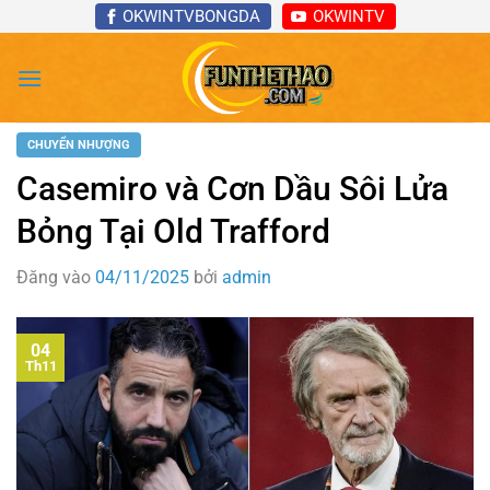
Bỏ
OKWINTVBONGDA
OKWINTV
qua
nội
dung
CHUYỂN NHƯỢNG
Casemiro và Cơn Dầu Sôi Lửa
Bỏng Tại Old Trafford
Đăng vào
04/11/2025
bởi
admin
04
Th11