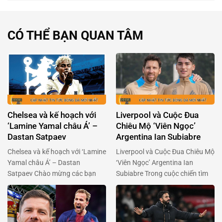
CÓ THỂ BẠN QUAN TÂM
Chelsea và kế hoạch với
Liverpool và Cuộc Đua
‘Lamine Yamal châu Á’ –
Chiêu Mộ ‘Viên Ngọc’
Dastan Satpaev
Argentina Ian Subiabre
Chelsea và kế hoạch với ‘Lamine
Liverpool và Cuộc Đua Chiêu Mộ
Yamal châu Á’ – Dastan
‘Viên Ngọc’ Argentina Ian
Satpaev Chào mừng các bạn
Subiabre Trong cuộc chiến tìm
đến với một câu chuyện đầy
kiếm tài năng trẻ, Liverpool đã
hứa hẹn về Dastan Satpaev,
chính thức bước vào cuộc đua
thần đồng bóng đá từ
giành chữ ký của Ian Subiabre,
Kazakhstan. Cậu bé này đang
một trong những ngôi sao trẻ