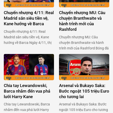
được so sánh với Lamine Yamal
sáng giá nhất từ lò đào tạo
của Barcelona, và Chelsea đã
River Plate – nơi đã sản sinh ra
Chuyển nhượng 4/11: Real
Chuyển nhượng MU: Câu
quyết định đặt cược vào tài
những …
Madrid săn siêu tiền vệ,
chuyện Branthwaite và
năng …
Kane hướng về Barca
hành trình mới của
Rashford
Chuyển nhượng 4/11: Real
Madrid săn siêu tiền vệ, Kane
Chuyển nhượng MU: Câu
hướng về Barca Ngày 4/11, thị
chuyện Branthwaite và hành
trường chuyển nhượng bóng đá
trình mới của Rashford Bóng đá
nóng như lửa với hai cái tên nổi
không chỉ là trò chơi trên sân cỏ,
bật: Real Madrid và Harry Kane.
mà còn là cuộc đua chuyển
Real quyết tâm săn đón Vitinha
nhượng đầy kịch tính. Ngày
từ PSG, còn Kane thì đang mơ
4/11, Manchester United tiếp
về một tương lai tại Barcelona.
tục gây chú ý với những động
Bối …
thái mới từ thị trường chuyển
Chia tay Lewandowski,
Arsenal và Bukayo Saka:
nhượng. Từ Jarrad
Barca nhắm đến vua phá
Bước ngoặt 105 triệu Euro
Branthwaite, ‘chiếc …
lưới Harry Kane
cho tương lai
Chia tay Lewandowski, Barca
Arsenal và Bukayo Saka: Bước
nhắm đến vua phá lưới Harry
ngoặt 105 triệu Euro cho tương