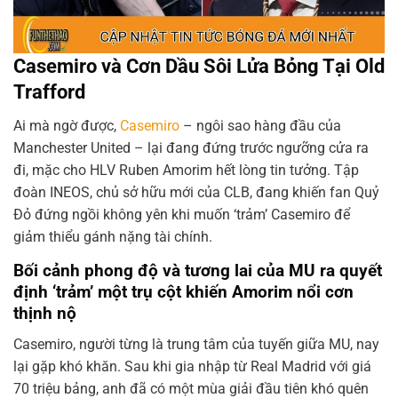
Casemiro và Cơn Dầu Sôi Lửa Bỏng Tại Old
Trafford
Ai mà ngờ được,
Casemiro
– ngôi sao hàng đầu của
Manchester United – lại đang đứng trước ngưỡng cửa ra
đi, mặc cho HLV Ruben Amorim hết lòng tin tưởng. Tập
đoàn INEOS, chủ sở hữu mới của CLB, đang khiến fan Quỷ
Đỏ đứng ngồi không yên khi muốn ‘trảm’ Casemiro để
giảm thiểu gánh nặng tài chính.
Bối cảnh phong độ và tương lai của MU ra quyết
định ‘trảm’ một trụ cột khiến Amorim nổi cơn
thịnh nộ
Casemiro, người từng là trung tâm của tuyến giữa MU, nay
lại gặp khó khăn. Sau khi gia nhập từ Real Madrid với giá
70 triệu bảng, anh đã có một mùa giải đầu tiên khó quên