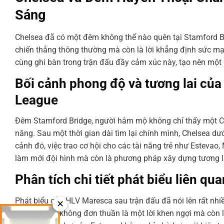
Sáng
Chelsea đã có một đêm không thể nào quên tại Stamford Bri
chiến thắng thông thường mà còn là lời khẳng định sức mạn
cùng ghi bàn trong trận đấu đầy cảm xúc này, tạo nên một 
Bối cảnh phong độ và tương lai của 
League
Đêm Stamford Bridge, người hâm mộ không chỉ thấy một Ch
năng. Sau một thời gian dài tìm lại chính mình, Chelsea d
cảnh đó, việc trao cơ hội cho các tài năng trẻ như Estevao
làm mới đội hình mà còn là phương pháp xây dựng tương l
Phân tích chi tiết phát biểu liên qu
Phát biểu của HLV Maresca sau trận đấu đã nói lên rất nhiề
✕
nỗ lực.” Đây không đơn thuần là một lời khen ngợi mà còn 