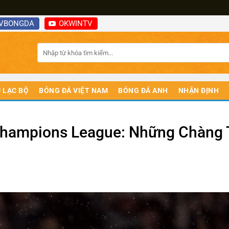
VBONGDA
OKWINTV
 LẠC BỘ
BÓNG ĐÁ VIỆT NAM
BÓNG ĐÁ ANH
NHẬN ĐỊNH
Champions League: Những Chàng 