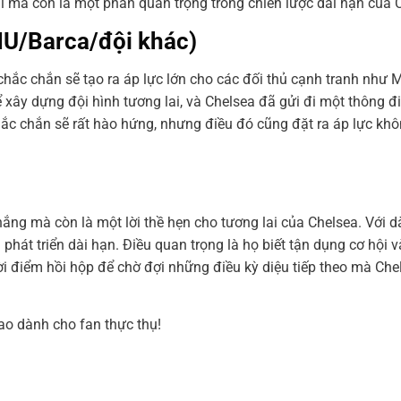
ại mà còn là một phần quan trọng trong chiến lược dài hạn của 
MU/Barca/đội khác)
 chắc chắn sẽ tạo ra áp lực lớn cho các đối thủ cạnh tranh như
 xây dựng đội hình tương lai, và Chelsea đã gửi đi một thông 
ắc chắn sẽ rất hào hứng, nhưng điều đó cũng đặt ra áp lực kh
hắng mà còn là một lời thề hẹn cho tương lai của Chelsea. Với d
hát triển dài hạn. Điều quan trọng là họ biết tận dụng cơ hội và
ời điểm hồi hộp để chờ đợi những điều kỳ diệu tiếp theo mà Che
ao dành cho fan thực thụ!