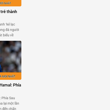
 trẻ thành
ành ‘kẻ lạc
óng đá người
t biểu về
của
Garnacho, một
m bởi chính
Yamal: Phía
: Phía Sau
a lại một lần
an đến chấn