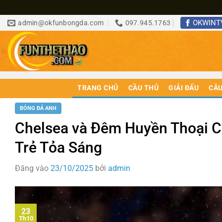
Bỏ
OKWINT
admin@okfunbongda.com
097.945.1763
qua
nội
dung
TRANG CHỦ
CẦU THỦ
GIẢI ĐẤU
CÂU
BÓNG ĐÁ ANH
Chelsea và Đêm Huyền Thoại 
Trẻ Tỏa Sáng
Đăng vào
23/10/2025
bởi
admin
23
Th10