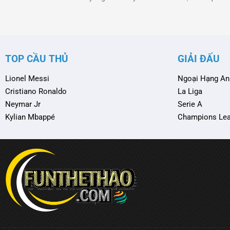
nhất, thì đó chính là lần chuyển đến Chelsea vào
rời ghế huấn lu
năm 2022. Chân sút người Gabon đã dám trải
Man City thành
lòng về giai đoạn u ám ấy, và cách anh đang tìm
tại Anh và châu
…
TOP CẦU THỦ
GIẢI ĐẤU
Lionel Messi
Ngoại Hạng An
Cristiano Ronaldo
La Liga
Neymar Jr
Serie A
Kylian Mbappé
Champions Le