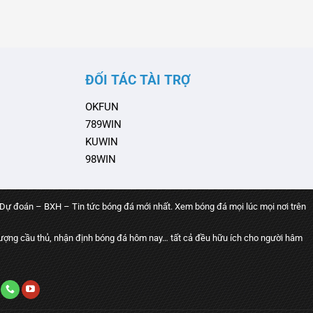
mal và cuộc
này với Liên
nổi …
ĐỐI TÁC TÀI TRỢ
OKFUN
789WIN
KUWIN
98WIN
 Dự đoán – BXH – Tin tức bóng đá mới nhất. Xem bóng đá mọi lúc mọi nơi trên
ợng cầu thủ, nhận định bóng đá hôm nay… tất cả đều hữu ích cho người hâm