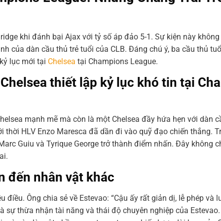
dge khi đánh bại Ajax với tỷ số áp đảo 5-1. Sự kiện này không 
h của dàn cầu thủ trẻ tuổi của CLB. Đáng chú ý, ba cầu thủ tuổ
kỷ lục mới tại
Chelsea
tại Champions League.
Chelsea thiết lập kỷ lục khó tin tại C
elsea mạnh mẽ mà còn là một Chelsea đầy hứa hẹn với dàn cầu
ưới thời HLV Enzo Maresca đã dần đi vào quỹ đạo chiến thắng. T
, Marc Guiu và Tyrique George trở thành điểm nhấn. Đây không ch
ai.
an đến nhân vật khác
u điều. Ông chia sẻ về Estevao: “Cậu ấy rất giản dị, lễ phép và
là sự thừa nhận tài năng và thái độ chuyên nghiệp của Estevao.