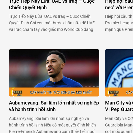
Trực Tiếp Nảy Lửa: UAE vs Iraq – Cuộc
Hiệp hội cầu
Chiến Quyết Định
neo’ với Pr
Trực Tiếp Nảy Lửa: UAE vs Iraq – Cuộc Chiến
Hiệp hội cầu th
Quyết Định Chỉ còn một bước chân nữa để UAE
Premier League
và Iraq chạm tay vào giấc mơ World Cup đang
mạnh qua Premi
chờ đợi phía trước. Hai đội bóng đầy khao khát
chuyên nghiệp 
này sẽ đụng độ nhau trong trận chiến không
đối đầu với ban
khoan nhượng vào 23h00 ngày 13/11. …
Premier League
Aubameyang: Sai lầm lớn nhất sự nghiệp
Man City và
và hành trình hồi sinh
Vị Pep Guar
Aubameyang: Sai lầm lớn nhất sự nghiệp và
Man City và Cơ
hành trình hồi sinh Nếu có một quyết định khiến
Guardiola Manc
Pierre-Emerick Aubameyang cảm thấy tiếc nuối
cột mốc quan t