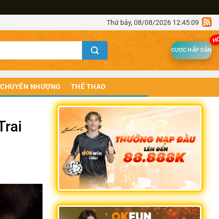
Thứ bảy, 08/08/2026 12:45:09
H
CƯỢC HẤP DẪN
CHUYỂN NHƯỢNG
THỂ THAO
Trai