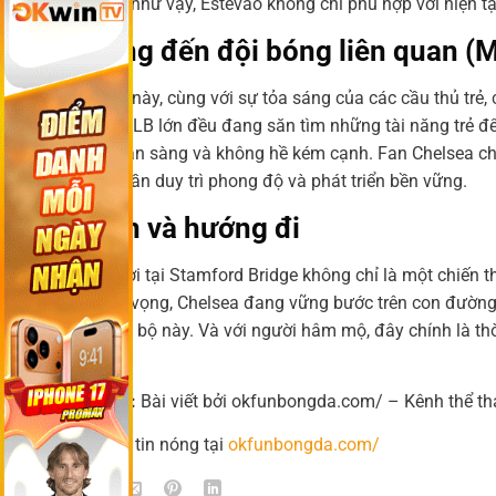
và tinh thần như vậy, Estevao không chỉ phù hợp với hiện t
Tác động đến đội bóng liên quan (
Chiến thắng này, cùng với sự tỏa sáng của các cầu thủ trẻ,
Barca. Các CLB lớn đều đang săn tìm những tài năng trẻ để
mẽ: họ đã sẵn sàng và không hề kém cạnh. Fan Chelsea ch
CLB khi họ cần duy trì phong độ và phát triển bền vững.
Kết luận và hướng đi
Đêm tuyệt vời tại Stamford Bridge không chỉ là một chiến t
trẻ đầy triển vọng, Chelsea đang vững bước trên con đường p
được đà tiến bộ này. Và với người hâm mộ, đây chính là th
mang lại.
👉 Tổng kết:
Bài viết bởi okfunbongda.com/ – Kênh thể th
📌 Đọc thêm tin nóng tại
okfunbongda.com/