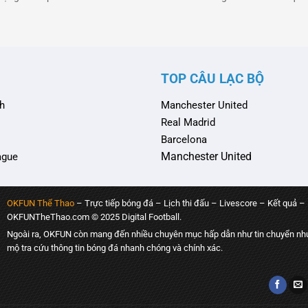
yện sau mùa hè tới. Pep đã biến
thương của tài năng trẻ Lamine Ya
 một thế lực không thể cản phá
trao đổi căng thẳng giữa đội bóng 
 Âu, với …
đoàn Bóng đá Tây Ban Nha (RFEF) 
TOP CÂU LẠC BỘ
h
Manchester United
Real Madrid
Barcelona
Manchester United
ague
OKFUN Thể Thao
– Trực tiếp bóng đá – Lịch thi đấu – Livescore – Kết quả –
OKFUNTheThao.com © 2025 Digital Football.
Ngoài ra, OKFUN còn mang đến nhiều chuyên mục hấp dẫn như tin chuyển như
mộ tra cứu thông tin bóng đá nhanh chóng và chính xác.