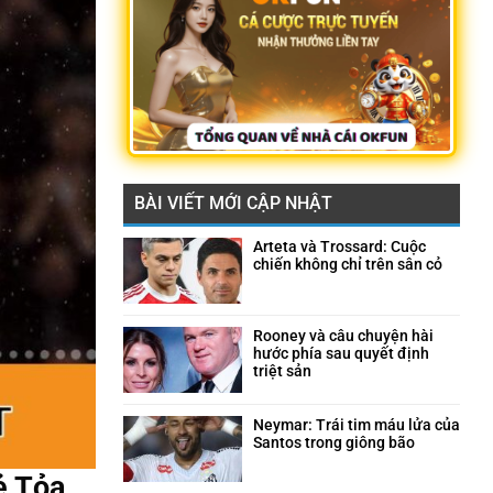
BÀI VIẾT MỚI CẬP NHẬT
Arteta và Trossard: Cuộc
chiến không chỉ trên sân cỏ
Không
có
bình
luận
Rooney và câu chuyện hài
ở
hước phía sau quyết định
Arteta
triệt sản
và
Không
Trossard:
có
Cuộc
bình
Neymar: Trái tim máu lửa của
chiến
luận
Santos trong giông bão
không
ở
Không
chỉ
Rooney
có
ẻ Tỏa