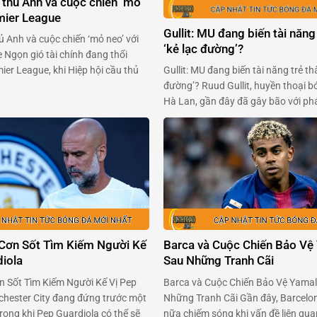
 thủ Anh và cuộc chiến ‘mỏ
emier League
Gullit: MU đang biến tài năng
ủ Anh và cuộc chiến ‘mỏ neo’ với
‘kẻ lạc đường’?
 Ngọn gió tài chính đang thổi
Gullit: MU đang biến tài năng trẻ th
er League, khi Hiệp hội cầu thủ
đường’? Ruud Gullit, huyền thoại b
Anh (PFA) sẵn sàng ‘xắn tay áo’
Hà Lan, gần đây đã gây bão với phá
 tổ chức giải đấu. Trong bối cảnh
Alejandro Garnacho – tài năng trẻ 
 chuẩn bị thông qua một …
Manchester United. Ông cho rằng 
viên ngọc sáng giá, đang bị kìm hã
môi trường …
 Cơn Sốt Tìm Kiếm Người Kế
Barca và Cuộc Chiến Bảo Vệ 
diola
Sau Những Tranh Cãi
n Sốt Tìm Kiếm Người Kế Vị Pep
Barca và Cuộc Chiến Bảo Vệ Yamal
hester City đang đứng trước một
Những Tranh Cãi Gần đây, Barcelon
rọng khi Pep Guardiola có thể sẽ
nữa chiếm sóng khi vấn đề liên qu