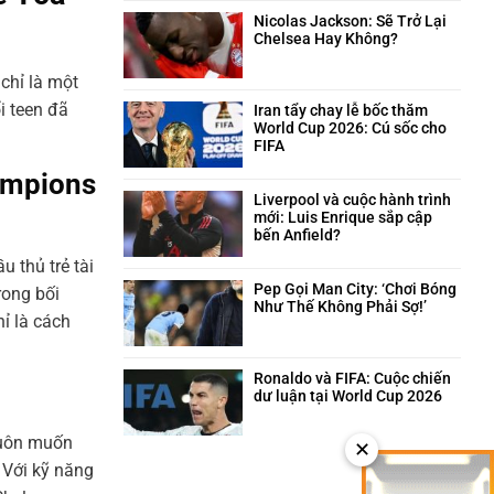
trên
và
bình
sân
câu
luận
Nicolas Jackson: Sẽ Trở Lại
cỏ
chuyện
ở
Chelsea Hay Không?
hài
Neymar:
Không
hước
Trái
có
chỉ là một
phía
tim
bình
sau
i teen đã
máu
luận
Iran tẩy chay lễ bốc thăm
quyết
lửa
ở
World Cup 2026: Cú sốc cho
định
của
Nicolas
FIFA
triệt
Santos
Jackson:
Không
hampions
sản
trong
Sẽ
có
giông
Trở
bình
Liverpool và cuộc hành trình
bão
Lại
luận
mới: Luis Enrique sắp cập
Chelsea
ở
bến Anfield?
Hay
Iran
Không
 thủ trẻ tài
Không?
tẩy
có
chay
bình
Pep Gọi Man City: ‘Chơi Bóng
rong bối
lễ
luận
Như Thế Không Phải Sợ!’
ỉ là cách
bốc
ở
Không
thăm
Liverpool
có
World
và
bình
Cup
cuộc
luận
Ronaldo và FIFA: Cuộc chiến
2026:
hành
ở
dư luận tại World Cup 2026
Cú
trình
Pep
Không
sốc
mới:
Gọi
có
 luôn muốn
cho
✕
Luis
Man
bình
FIFA
Enrique
City:
luận
 Với kỹ năng
sắp
‘Chơi
ở