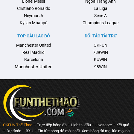
Lionel Messi
Ngoại Hạng Anh
nổi …
Cristiano Ronaldo
La Liga
Neymar Jr
Serie A
Kylian Mbappé
Champions League
TOP CÂU LẠC BỘ
ĐỐI TÁC TÀI TRỢ
Manchester United
OKFUN
Real Madrid
789WIN
Barcelona
KUWIN
Manchester United
98WIN
OKFUN Thể Thao
– Trực tiếp bóng đá – Lịch thi đấu – Livescore – Kết quả
– Dự đoán – BXH – Tin tức bóng đá mới nhất. Xem bóng đá mọi lúc mọi nơi