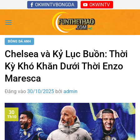
Bỏ
OKWINTVBONGDA
OKWINTV
qua
nội
dung
BÓNG ĐÁ ANH
Chelsea và Kỷ Lục Buồn: Thời
Kỳ Khó Khăn Dưới Thời Enzo
Maresca
Đăng vào
30/10/2025
bởi
admin
30
Th10