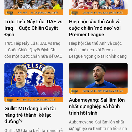
Trực Tiếp Nảy Lửa: UAE vs
Hiệp hội cầu thủ Anh và
Iraq – Cuộc Chiến Quyết
cuộc chiến ‘mỏ neo’ với
Định
Premier League
Trực Tiếp Nảy Lửa: UAE vs Iraq
Hiệp hội cầu thủ Anh và cuộc
– Cuộc Chiến Quyết Định Chỉ
chiến ‘mỏ neo’ với Premier
còn một bước chân nữa để UAE
League Ngọn gió tài chính đang
và Iraq chạm tay vào giấc mơ
thổi mạnh qua Premier League,
World Cup đang chờ đợi phía
khi Hiệp hội cầu thủ chuyên
trước. Hai đội bóng đầy khao
nghiệp Anh (PFA) sẵn sàng ‘xắn
khát này sẽ đụng độ nhau trong
tay áo’ đối đầu với ban tổ chức
trận chiến không khoan nhượng
giải đấu. Trong bối cảnh Premier
vào 23h00 ngày 13/11. …
League chuẩn bị thông qua một
Aubameyang: Sai lầm lớn
…
nhất sự nghiệp và hành
Gullit: MU đang biến tài
trình hồi sinh
năng trẻ thành ‘kẻ lạc
đường’?
Aubameyang: Sai lầm lớn nhất
sự nghiệp và hành trình hồi sinh
Gullit: MU đang biến tài năng trẻ