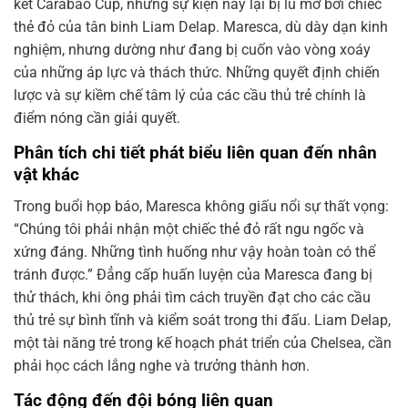
kết Carabao Cup, nhưng sự kiện này lại bị lu mờ bởi chiếc
thẻ đỏ của tân binh Liam Delap. Maresca, dù dày dạn kinh
nghiệm, nhưng dường như đang bị cuốn vào vòng xoáy
của những áp lực và thách thức. Những quyết định chiến
lược và sự kiềm chế tâm lý của các cầu thủ trẻ chính là
điểm nóng cần giải quyết.
Phân tích chi tiết phát biểu liên quan đến nhân
vật khác
Trong buổi họp báo, Maresca không giấu nổi sự thất vọng:
“Chúng tôi phải nhận một chiếc thẻ đỏ rất ngu ngốc và
xứng đáng. Những tình huống như vậy hoàn toàn có thể
tránh được.” Đẳng cấp huấn luyện của Maresca đang bị
thử thách, khi ông phải tìm cách truyền đạt cho các cầu
thủ trẻ sự bình tĩnh và kiểm soát trong thi đấu. Liam Delap,
một tài năng trẻ trong kế hoạch phát triển của Chelsea, cần
phải học cách lắng nghe và trưởng thành hơn.
Tác động đến đội bóng liên quan