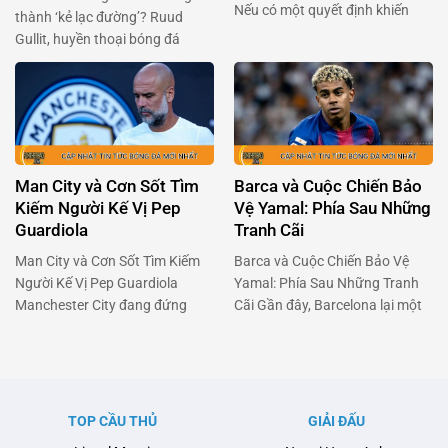
Nếu có một quyết định khiến
thành ‘kẻ lạc đường’? Ruud
Pierre-Emerick Aubameyang
Gullit, huyền thoại bóng đá
cảm thấy tiếc nuối nhất, thì đó
người Hà Lan, gần đây đã gây
chính là lần chuyển đến Chelsea
bão với phát biểu về Alejandro
vào năm 2022. Chân sút người
Garnacho – tài năng trẻ của
Gabon đã dám trải lòng về giai
Manchester United. Ông cho
đoạn u ám ấy, và cách anh đang
rằng Garnacho, một viên ngọc
tìm …
sáng giá, đang bị kìm hãm bởi
Man City và Cơn Sốt Tìm
Barca và Cuộc Chiến Bảo
chính môi trường …
Kiếm Người Kế Vị Pep
Vệ Yamal: Phía Sau Những
Guardiola
Tranh Cãi
Man City và Cơn Sốt Tìm Kiếm
Barca và Cuộc Chiến Bảo Vệ
Người Kế Vị Pep Guardiola
Yamal: Phía Sau Những Tranh
Manchester City đang đứng
Cãi Gần đây, Barcelona lại một
trước một cột mốc quan trọng
lần nữa chiếm sóng khi vấn đề
khi Pep Guardiola có thể sẽ rời
liên quan đến chấn thương của
ghế huấn luyện sau mùa hè tới.
tài năng trẻ Lamine Yamal và
Pep đã biến Man City thành một
cuộc trao đổi căng thẳng giữa
thế lực không thể cản phá tại
đội bóng này với Liên đoàn
TOP CẦU THỦ
GIẢI ĐẤU
Anh và châu Âu, với …
Bóng đá Tây Ban Nha (RFEF)