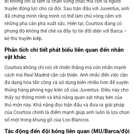
Bỉ không chỉ là tấm lá chắn vững chắc mà còn là người
truyền động lực cho cả đội. Sau trận đấu với Juventus, anh
đã chứng minh rằng mình có thể làm chủ vòng cấm với
những pha cản phá xuất sắc. Hiện tại, Courtois đang có
phong độ không thể chê và đầy tự tin đối diện với Barca –
kẻ thù truyền kiếp.
Phân tích chi tiết phát biểu liên quan đến nhân
vật khác
Courtois không chỉ nói về chiến thắng mà còn nhấn mạnh
cách mà Real Madrid cần cải thiện. Anh nhắc đến việc cần
đa dạng hóa tấn công và sử dụng biên nhiều hơn để xuyên
thủng hàng phòng ngự kiên cố của Juventus. Điều này cho
thấy sự thông minh và khả năng quan sát nhạy bén của
thủ môn này. Khả năng đọc trận đấu và đưa ra giải pháp
của Courtois chính là điểm mạnh giúp anh luôn là lựa chọn
số một trong khung gỗ của Los Blancos.
Tác động đến đội bóng liên quan (MU/Barca/đội