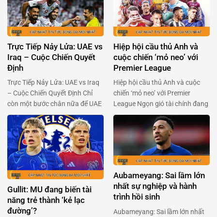
Trực Tiếp Nảy Lửa: UAE vs
Hiệp hội cầu thủ Anh và
Iraq – Cuộc Chiến Quyết
cuộc chiến ‘mỏ neo’ với
Định
Premier League
Trực Tiếp Nảy Lửa: UAE vs Iraq
Hiệp hội cầu thủ Anh và cuộc
– Cuộc Chiến Quyết Định Chỉ
chiến ‘mỏ neo’ với Premier
còn một bước chân nữa để UAE
League Ngọn gió tài chính đang
và Iraq chạm tay vào giấc mơ
thổi mạnh qua Premier League,
World Cup đang chờ đợi phía
khi Hiệp hội cầu thủ chuyên
trước. Hai đội bóng đầy khao
nghiệp Anh (PFA) sẵn sàng ‘xắn
khát này sẽ đụng độ nhau trong
tay áo’ đối đầu với ban tổ chức
trận chiến không khoan nhượng
giải đấu. Trong bối cảnh Premier
vào 23h00 ngày 13/11. …
League chuẩn bị thông qua một
Aubameyang: Sai lầm lớn
…
nhất sự nghiệp và hành
Gullit: MU đang biến tài
trình hồi sinh
năng trẻ thành ‘kẻ lạc
đường’?
Aubameyang: Sai lầm lớn nhất