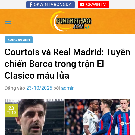
Bỏ
OKWINTVBONGDA
OKWINTV
qua
nội
dung
BÓNG ĐÁ ANH
Courtois và Real Madrid: Tuyên
chiến Barca trong trận El
Clasico máu lửa
Đăng vào
23/10/2025
bởi
admin
23
Th10