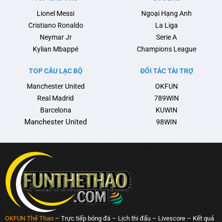
Anh và châu Âu, với …
Bóng đá Tây Ban Nha (RFEF)
Lionel Messi
Ngoại Hạng Anh
nổi …
Cristiano Ronaldo
La Liga
Neymar Jr
Serie A
Kylian Mbappé
Champions League
TOP CÂU LẠC BỘ
ĐỐI TÁC TÀI TRỢ
Manchester United
OKFUN
Real Madrid
789WIN
Barcelona
KUWIN
Manchester United
98WIN
OKFUN Thể Thao
– Trực tiếp bóng đá – Lịch thi đấu – Livescore – Kết quả