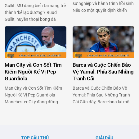
sự nghiệp và hành trình hồi sinh
Gullit: MU đang biến tài năng trẻ
Nếu có một quyết định khiến
thành ‘kẻ lạc đường’? Ruud
Pierre-Emerick Aubameyang
Gullit, huyền thoại bóng đá
cảm thấy tiếc nuối nhất, thì đó
người Hà Lan, gần đây đã gây
chính là lần chuyển đến Chelsea
bão với phát biểu về Alejandro
vào năm 2022. Chân sút người
Garnacho – tài năng trẻ của
Gabon đã dám trải lòng về giai
Manchester United. Ông cho
đoạn u ám ấy, và cách anh đang
rằng Garnacho, một viên ngọc
tìm …
sáng giá, đang bị kìm hãm bởi
Man City và Cơn Sốt Tìm
Barca và Cuộc Chiến Bảo
chính môi trường …
Kiếm Người Kế Vị Pep
Vệ Yamal: Phía Sau Những
Guardiola
Tranh Cãi
Man City và Cơn Sốt Tìm Kiếm
Barca và Cuộc Chiến Bảo Vệ
Người Kế Vị Pep Guardiola
Yamal: Phía Sau Những Tranh
Manchester City đang đứng
Cãi Gần đây, Barcelona lại một
trước một cột mốc quan trọng
lần nữa chiếm sóng khi vấn đề
khi Pep Guardiola có thể sẽ rời
liên quan đến chấn thương của
ghế huấn luyện sau mùa hè tới.
tài năng trẻ Lamine Yamal và
Pep đã biến Man City thành một
cuộc trao đổi căng thẳng giữa
thế lực không thể cản phá tại
đội bóng này với Liên đoàn
TOP CẦU THỦ
GIẢI ĐẤU