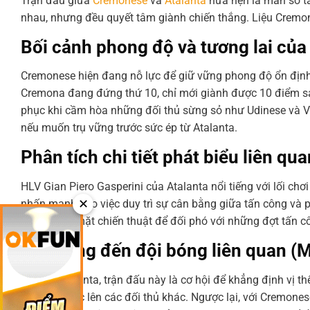
Trận đấu giữa
Cremonese
và
Atalanta
hứa hẹn là màn so tà
nhau, nhưng đều quyết tâm giành chiến thắng. Liệu Cremon
Bối cảnh phong độ và tương lai củ
Cremonese hiện đang nỗ lực để giữ vững phong độ ổn định,
Cremona đang đứng thứ 10, chỉ mới giành được 10 điểm s
phục khi cầm hòa những đối thủ sừng sỏ như Udinese và V
nếu muốn trụ vững trước sức ép từ Atalanta.
Phân tích chi tiết phát biểu liên qu
HLV Gian Piero Gasperini của Atalanta nổi tiếng với lối ch
✕
nhấn mạnh vào việc duy trì sự cân bằng giữa tấn công và 
kỹ càng về mặt chiến thuật để đối phó với những đợt tấn c
Tác động đến đội bóng liên quan (
Đối với Atalanta, trận đấu này là cơ hội để khẳng định vị t
và tạo áp lực lên các đối thủ khác. Ngược lại, với Cremone