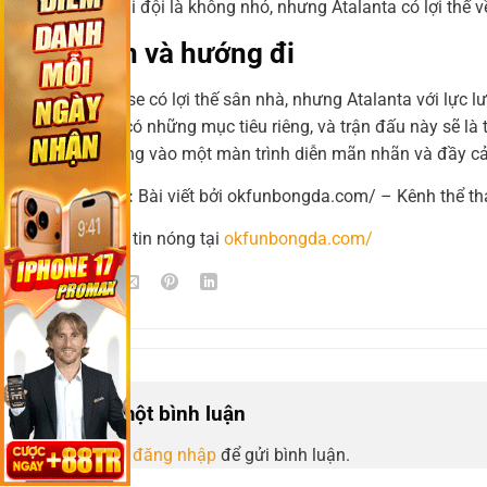
đối với cả hai đội là không nhỏ, nhưng Atalanta có lợi thế 
Kết luận và hướng đi
Dù Cremonese có lợi thế sân nhà, nhưng Atalanta với lực 
hai đội đều có những mục tiêu riêng, và trận đấu này sẽ 
quyền hy vọng vào một màn trình diễn mãn nhãn và đầy c
👉 Tổng kết:
Bài viết bởi okfunbongda.com/ – Kênh thể th
📌 Đọc thêm tin nóng tại
okfunbongda.com/
Để lại một bình luận
Bạn phải
đăng nhập
để gửi bình luận.