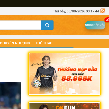
Thứ bảy, 08/08/2026 03:17:44
H
CƯỢC HẤP DẪN
CHUYỂN NHƯỢNG
THỂ THAO