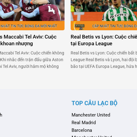
dự giữa …
vs Maccabi Tel Aviv: Cuộc
Real Betis vs Lyon: Cuộc chiế
 khoan nhượng
tại Europa League
Maccabi Tel Aviv: Cuộc chiến không
Real Betis vs Lyon: Cuộc chiến bất 
hi nhắc đến trận đấu giữa Aston
League Real Betis và Lyon, hai đội
bi Tel Aviv, người hâm mộ không
bão tại UEFA Europa League, hứa 
thấy hào hứng. Đây là cuộc đối
đến một trận cầu đỉnh cao. Cả hai 
sẽ phải chiến đấu hết mình để
mùi thất bại sau ba vòng đấu, và a
vui chiến thắng. Aston …
khao khát giữ vững …
TOP CÂU LẠC BỘ
h
Manchester United
Real Madrid
Barcelona