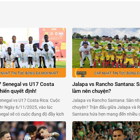
 Senegal vs U17 Costa
Jalapa vs Rancho Santana: S
hiến quyết định!
làm nên chuyện?
negal vs U17 Costa Rica: Cuộc
Jalapa vs Rancho Santana: Sân nh
nh! Ngày 6/11/2025, vào lúc
chuyện? Trận đấu giữa Jalapa và 
egal sẽ có cuộc đụng độ đầy kịch
Santana hứa hẹn mang đến nhiều 
sta Rica ở lượt đấu thứ hai bảng C
người hâm mộ Giải hạng Nhất Nic
2025. Cả hai đội đều đang khao
tổ chức vào lúc 4h00 ngày 7/11/20
n thắng để tiến xa …
cuộc chiến không chỉ vì điểm số mà