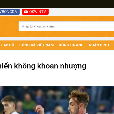
VBONGDA
OKWINTV
 LẠC BỘ
BÓNG ĐÁ VIỆT NAM
BÓNG ĐÁ ANH
NHẬN ĐỊNH
hiến không khoan nhượng