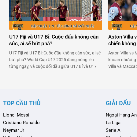
có thể là …
U17 Fiji và U17 Bỉ: Cuộc đấu không cân
Aston Villa 
sức, ai sẽ bứt phá?
chiến không
U17 Fiji và U17 Bỉ: Cuộc đấu không cân sức, ai sẽ
Aston Villa vs 
bứt phá? World Cup U17 2025 đang nóng lên
khoan nhượng K
từng ngày, và cuộc đối đầu giữa U17 Bỉ và U17
Villa và Macca
Fiji tại bảng D hứa hẹn mang đến nhiều cảm xúc.
thể không cảm 
Trong khi Bỉ là một trong những ứng viên sáng
đầu mà cả hai 
giá, thì …
giành lấy niềm 
TOP CẦU THỦ
GIẢI ĐẤU
Lionel Messi
Ngoại Hạng An
Cristiano Ronaldo
La Liga
Neymar Jr
Serie A