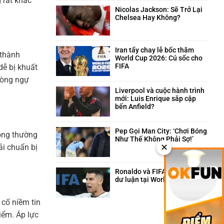
 rất khác
trên
và
bình
sân
câu
luận
Nicolas Jackson: Sẽ Trở Lại
cỏ
chuyện
ở
Chelsea Hay Không?
hài
Neymar:
Không
hước
Trái
có
phía
tim
bình
sau
máu
luận
Iran tẩy chay lễ bốc thăm
 thành
quyết
lửa
ở
World Cup 2026: Cú sốc cho
định
của
Nicolas
FIFA
ễ bị khuất
triệt
Santos
Jackson:
Không
hòng ngự
sản
trong
Sẽ
có
giông
Trở
bình
Liverpool và cuộc hành trình
bão
Lại
luận
mới: Luis Enrique sắp cập
Chelsea
ở
bến Anfield?
Hay
Iran
Không
Không?
tẩy
có
chay
bình
Pep Gọi Man City: ‘Chơi Bóng
 ông thường
lễ
luận
Như Thế Không Phải Sợ!’
✕
bốc
ải chuẩn bị
ở
Không
thăm
Liverpool
có
World
và
bình
Cup
cuộc
luận
Ronaldo và FIFA: Cuộc chiến
2026:
hành
ở
dư luận tại World Cup 2026
Cú
trình
Pep
Không
sốc
mới:
Gọi
có
 cố niềm tin
cho
Luis
Man
bình
FIFA
Enrique
City:
luận
iểm. Áp lực
sắp
‘Chơi
ở