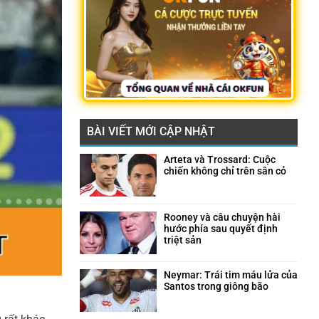
BÀI VIẾT MỚI CẬP NHẬT
Arteta và Trossard: Cuộc
chiến không chỉ trên sân cỏ
Không
có
bình
luận
Rooney và câu chuyện hài
ở
hước phía sau quyết định
Arteta
triệt sản
và
Không
Trossard:
có
Cuộc
bình
Neymar: Trái tim máu lửa của
chiến
luận
Santos trong giông bão
không
ở
Không
chỉ
Rooney
có