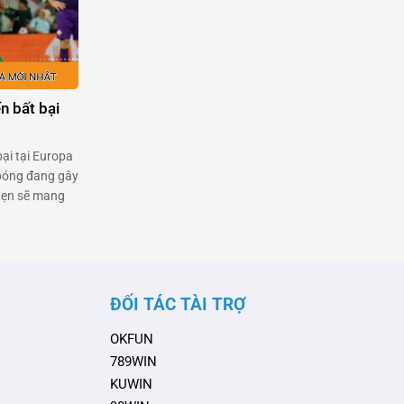
n bất bại
bại tại Europa
 bóng đang gây
hẹn sẽ mang
đều chưa biết
i cũng đang
ĐỐI TÁC TÀI TRỢ
OKFUN
789WIN
KUWIN