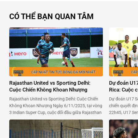
CÓ THỂ BẠN QUAN TÂM
Rajasthan United vs Sporting Delhi:
Dự đoán U17
Cuộc Chiến Không Khoan Nhượng
Rica: Cuộc c
Rajasthan United vs Sporting Delhi: Cuộc Chiến
Dự đoán U17 Se
Không Khoan Nhượng Ngày 6/11/2025, tại vòng
chiến quyết đị
3 Indian Super Cup, cuộc đối đầu giữa Rajasthan
22h45, U17 Sen
United và Sporting Delhi đang khiến người hâm
tính với U17 Co
mộ háo hức. Cả hai đội bóng đều đang đứng
World Cup U17 
trước cơ hội để khẳng định mình, và trận đấu này
khát giành chiế