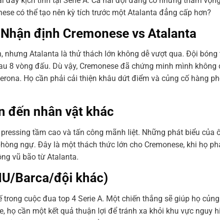
i đầy kịch tính tại Serie A. Cả hai đội đang có những tham vọng
ese có thể tạo nên kỳ tích trước một Atalanta đẳng cấp hơn?
a Nhận định Cremonese vs Atalanta
 nhưng Atalanta là thử thách lớn không dễ vượt qua. Đội bóng
au 8 vòng đấu. Dù vậy, Cremonese đã chứng minh mình không d
erona. Họ cần phải cải thiện khâu dứt điểm và củng cố hàng p
an đến nhân vật khác
ơi pressing tầm cao và tấn công mãnh liệt. Những phát biểu của
phòng ngự. Đây là một thách thức lớn cho Cremonese, khi họ ph
ông vũ bão từ Atalanta.
MU/Barca/đội khác)
hế trong cuộc đua top 4 Serie A. Một chiến thắng sẽ giúp họ củng
se, họ cần một kết quả thuận lợi để tránh xa khỏi khu vực nguy h