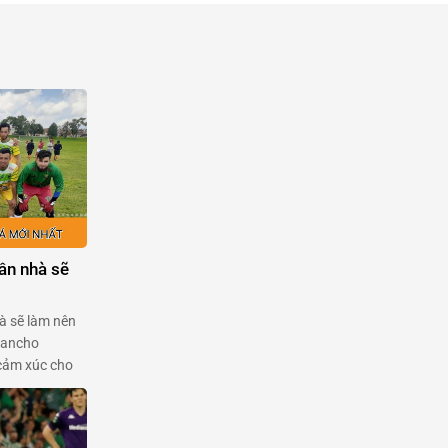
ân nhà sẽ
à sẽ làm nên
Rancho
cảm xúc cho
aragua. Được
25, đây là
 còn là danh