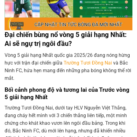
Đại chiến bùng nổ vòng 5 giải hạng Nhất:
Ai sẽ ngự trị ngôi đầu?
Vòng 5 giải hạng Nhất quốc gia 2025/26 đang nóng hừng
hực với trận đại chiến giữa
Trường Tươi Đồng Nai
và Bắc
Ninh FC, hứa hẹn mang đến những pha bóng không thể rời
mắt.
Bối cảnh phong độ và tương lai của Trước vòng
5 giải hạng Nhất
Trường Tươi Đồng Nai, dưới tay HLV Nguyễn Việt Thắng,
đang cháy hết mình với 3 chiến thắng liên tiếp, một minh
chứng cho khát khao vươn lên ngôi đầu bảng. Trong khi
đó, Bắc Ninh FC, dù mới lên hạng, nhưng đã khiến nhiều