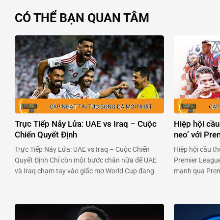
CÓ THỂ BẠN QUAN TÂM
Trực Tiếp Nảy Lửa: UAE vs Iraq – Cuộc
Hiệp hội cầu
Chiến Quyết Định
neo’ với Pr
Trực Tiếp Nảy Lửa: UAE vs Iraq – Cuộc Chiến
Hiệp hội cầu th
Quyết Định Chỉ còn một bước chân nữa để UAE
Premier League
và Iraq chạm tay vào giấc mơ World Cup đang
mạnh qua Premi
chờ đợi phía trước. Hai đội bóng đầy khao khát
chuyên nghiệp 
này sẽ đụng độ nhau trong trận chiến không
đối đầu với ban
khoan nhượng vào 23h00 ngày 13/11. …
Premier League