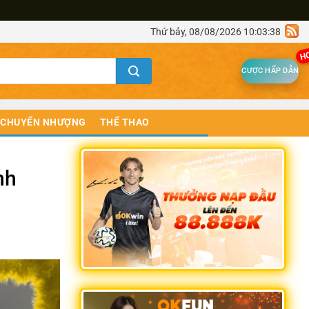
Thứ bảy, 08/08/2026 10:03:38
H
CƯỢC HẤP DẪN
CHUYỂN NHƯỢNG
THỂ THAO
nh