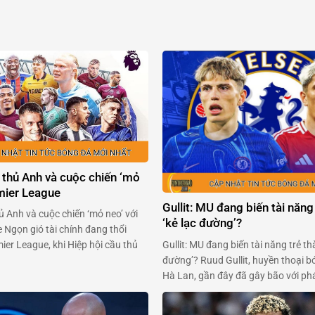
 thủ Anh và cuộc chiến ‘mỏ
emier League
Gullit: MU đang biến tài năng
ủ Anh và cuộc chiến ‘mỏ neo’ với
‘kẻ lạc đường’?
 Ngọn gió tài chính đang thổi
Gullit: MU đang biến tài năng trẻ th
er League, khi Hiệp hội cầu thủ
đường’? Ruud Gullit, huyền thoại b
Anh (PFA) sẵn sàng ‘xắn tay áo’
Hà Lan, gần đây đã gây bão với phá
 tổ chức giải đấu. Trong bối cảnh
Alejandro Garnacho – tài năng trẻ 
 chuẩn bị thông qua một …
Manchester United. Ông cho rằng 