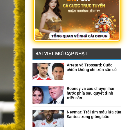
BÀI VIẾT MỚI CẬP NHẬT
Arteta và Trossard: Cuộc
chiến không chỉ trên sân cỏ
Không
có
bình
luận
Rooney và câu chuyện hài
ở
hước phía sau quyết định
Arteta
triệt sản
và
Không
Trossard:
có
Cuộc
bình
Neymar: Trái tim máu lửa của
chiến
luận
Santos trong giông bão
không
ở
Không
chỉ
Rooney
có