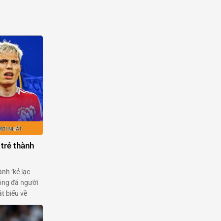
 trẻ thành
ành ‘kẻ lạc
óng đá người
t biểu về
của
Garnacho, một