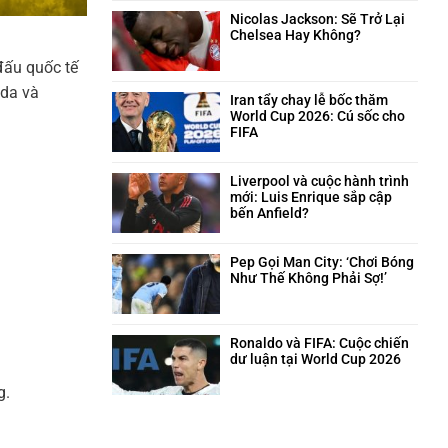
trên
và
bình
sân
câu
luận
Nicolas Jackson: Sẽ Trở Lại
cỏ
chuyện
ở
Chelsea Hay Không?
hài
Neymar:
Không
hước
đấu quốc tế
Trái
có
phía
tim
bình
ada và
sau
máu
luận
Iran tẩy chay lễ bốc thăm
quyết
lửa
ở
World Cup 2026: Cú sốc cho
định
của
Nicolas
FIFA
triệt
Santos
Jackson:
Không
sản
trong
Sẽ
có
giông
Trở
bình
Liverpool và cuộc hành trình
bão
Lại
luận
mới: Luis Enrique sắp cập
Chelsea
ở
bến Anfield?
Hay
Iran
Không
Không?
tẩy
có
chay
bình
Pep Gọi Man City: ‘Chơi Bóng
lễ
luận
Như Thế Không Phải Sợ!’
bốc
ở
Không
thăm
Liverpool
có
World
và
bình
Cup
cuộc
luận
Ronaldo và FIFA: Cuộc chiến
2026:
hành
ở
dư luận tại World Cup 2026
Cú
trình
Pep
Không
sốc
mới:
Gọi
g.
có
cho
Luis
Man
bình
FIFA
Enrique
City:
luận
sắp
‘Chơi
ở