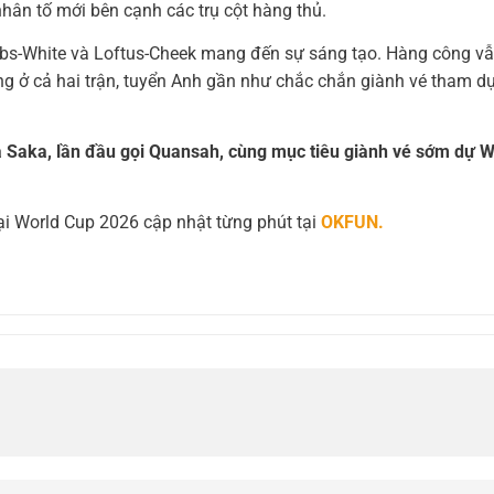
hân tố mới bên cạnh các trụ cột hàng thủ.
 Gibbs-White và Loftus-Cheek mang đến sự sáng tạo. Hàng công v
g ở cả hai trận, tuyển Anh gần như chắc chắn giành vé tham d
a Saka, lần đầu gọi Quansah, cùng mục tiêu giành vé sớm dự 
.
oại World Cup 2026 cập nhật từng phút tại
OKFUN.