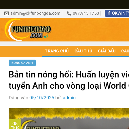
Bỏ
OKWINT
admin@okfunbongda.com
097.945.1763
qua
nội
dung
TRANG CHỦ
CẦU THỦ
GIẢI ĐẤU
CÂU
BÓNG ĐÁ ANH
Bản tin nóng hổi: Huấn luyện v
tuyển Anh cho vòng loại World
Đăng vào
05/10/2025
bởi
admin
05
Th10