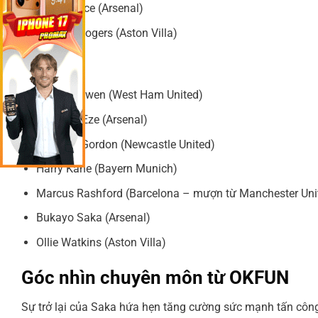
Declan Rice (Arsenal)
Morgan Rogers (Aston Villa)
Tiền đạo
Jarrod Bowen (West Ham United)
Eberechi Eze (Arsenal)
Anthony Gordon (Newcastle United)
Harry Kane (Bayern Munich)
Marcus Rashford (Barcelona – mượn từ Manchester Uni
Bukayo Saka (Arsenal)
Ollie Watkins (Aston Villa)
Góc nhìn chuyên môn từ OKFUN
Sự trở lại của Saka hứa hẹn tăng cường sức mạnh tấn công c