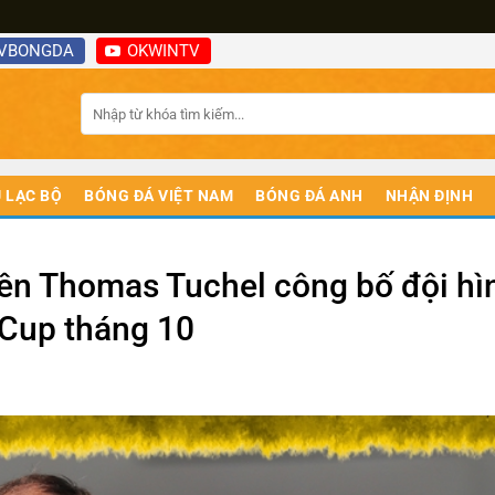
VBONGDA
OKWINTV
 LẠC BỘ
BÓNG ĐÁ VIỆT NAM
BÓNG ĐÁ ANH
NHẬN ĐỊNH
iên Thomas Tuchel công bố đội hì
 Cup tháng 10