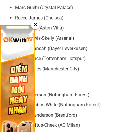
Marc Guéhi (Crystal Palace)
Reece James (Chelsea)
✕
Ezri Konsa (Aston Villa)
Myles Lewis-Skelly (Arsenal)
Jarell Quansah (Bayer Leverkusen)
Djed Spence (Tottenham Hotspur)
John Stones (Manchester City)
Tiền vệ
Elliot Anderson (Nottingham Forest)
Morgan Gibbs-White (Nottingham Forest)
Jordan Henderson (Brentford)
Ruben Loftus-Cheek (AC Milan)