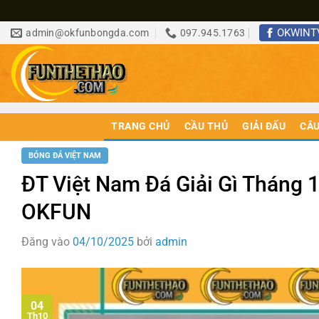
Bỏ
OKWINT
admin@okfunbongda.com
097.945.1763
qua
nội
dung
TRANG CHỦ
CẦU THỦ
GIẢI ĐẤU
CÂU
BÓNG ĐÁ VIỆT NAM
ĐT Việt Nam Đá Giải Gì Tháng 
OKFUN
Đăng vào
04/10/2025
bởi
admin
04
Th10