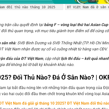
 Nam đối thủ nào tháng 10 2025
ĐT Việt Nam đá ở sân 
g trận cầu quyết định tại
bảng F – vòng loại thứ hai Asian Cup
 đối thủ quan trọng, với mục tiêu giành trọn điểm số để củng cố 
n sân nhà
: SVĐ Bình Dương và SVĐ Thống Nhất (TP. Hồ Chí Min
 khi ĐT Việt Nam nhận được sự cổ vũ cuồng nhiệt từ hàng vạn CĐV.
trận đấu của ĐT Việt Nam
, cập nhật
lịch thi đấu – kết quả nhan
gia để không bỏ lỡ bất kỳ khoảnh khắc nào.
025? Đối Thủ Nào? Đá Ở Sân Nào? | O
am lại bắt đầu nóng lên với những trận đấu quan trọng của Độ
c vào hai cuộc đối đầu then chốt trong khuôn khổ vòng loại Asi
ĐT Việt Nam đá giải gì tháng 10 2025? ĐT Việt Nam đối thủ nà