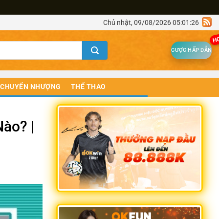
Chủ nhật, 09/08/2026 05:01:26
H
CƯỢC HẤP DẪN
CHUYỂN NHƯỢNG
THỂ THAO
ào? |