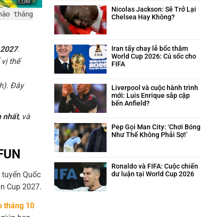
trên
và
bình
sân
câu
luận
Nicolas Jackson: Sẽ Trở Lại
nào tháng
cỏ
chuyện
ở
Chelsea Hay Không?
hài
Neymar:
Không
hước
Trái
có
phía
tim
bình
sau
máu
luận
 2027
.
Iran tẩy chay lễ bốc thăm
quyết
lửa
ở
World Cup 2026: Cú sốc cho
vị thế
định
của
Nicolas
FIFA
triệt
Santos
Jackson:
Không
sản
trong
Sẽ
có
h). Đây
giông
Trở
bình
Liverpool và cuộc hành trình
bão
Lại
luận
mới: Luis Enrique sắp cập
Chelsea
ở
bến Anfield?
Hay
Iran
Không
h nhất
, và
Không?
tẩy
có
chay
bình
Pep Gọi Man City: ‘Chơi Bóng
lễ
luận
Như Thế Không Phải Sợ!’
bốc
ở
Không
thăm
Liverpool
có
KFUN
World
và
bình
Cup
cuộc
luận
Ronaldo và FIFA: Cuộc chiến
2026:
hành
ở
i tuyển Quốc
dư luận tại World Cup 2026
Cú
trình
Pep
Không
an Cup 2027.
sốc
mới:
Gọi
có
cho
Luis
Man
bình
FIFA
Enrique
City:
o tháng 10
luận
sắp
‘Chơi
ở