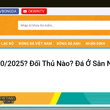
VBONGDA
OKWINTV
 LẠC BỘ
BÓNG ĐÁ VIỆT NAM
BÓNG ĐÁ ANH
NHẬN ĐỊNH
10/2025? Đối Thủ Nào? Đá Ở Sân N