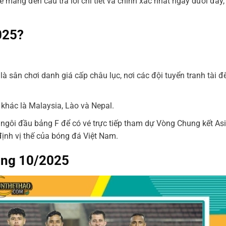
mang đến câu trả lời chi tiết và chính xác nhất ngay dưới đây,
025?
 sân chơi danh giá cấp châu lục, nơi các đội tuyển tranh tài đ
 khác là Malaysia, Lào và Nepal.
 ngôi đầu bảng F để có vé trực tiếp tham dự Vòng Chung kết As
định vị thế của bóng đá Việt Nam.
áng 10/2025