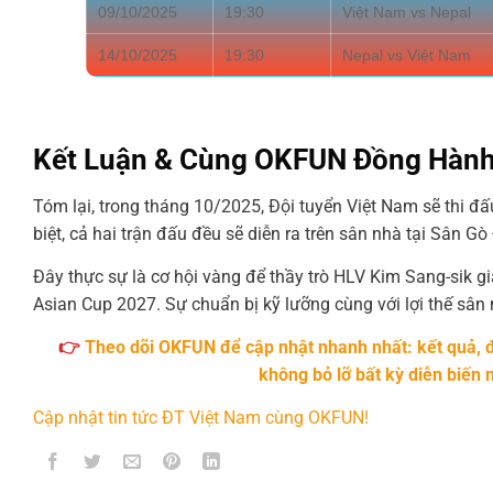
09/10/2025
19:30
Việt Nam vs Nepal
14/10/2025
19:30
Nepal vs Việt Nam
Kết Luận & Cùng OKFUN Đồng Hàn
Tóm lại, trong tháng 10/2025, Đội tuyển Việt Nam sẽ thi đấ
biệt, cả hai trận đấu đều sẽ diễn ra trên sân nhà tại Sân
Đây thực sự là cơ hội vàng để thầy trò HLV Kim Sang-sik 
Asian Cup 2027. Sự chuẩn bị kỹ lưỡng cùng với lợi thế sân
👉
Theo dõi OKFUN để cập nhật nhanh nhất: kết quả, đ
không bỏ lỡ bất kỳ diễn biến 
Cập nhật tin tức ĐT Việt Nam cùng OKFUN!