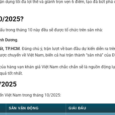
ận dụng tối đa lợi thế và giành trọn vẹn 6 điểm, tạo đà bứt phá
10/2025?
đấu trong tháng 10 này đều sẽ được tổ chức trên sân nhà:
ình Dương
.
ất, TP.HCM
. Đáng chú ý, trận lượt về ban đầu dự kiến diễn ra tr
 được chuyển về Việt Nam, biến cả hai trận thành “sân nhà” của 
 của hàng vạn khán giả Việt Nam chắc chắn sẽ là nguồn động lực
quả tốt nhất.
0/2025
tuyển Việt Nam trong tháng 10/2025:
SÂN VẬN ĐỘNG
GIẢI ĐẤU