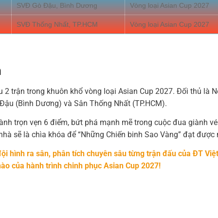
SVĐ Gò Đậu, Bình Dương
Vòng loại Asian Cup 2027
SVĐ Thống Nhất, TP.HCM
Vòng loại Asian Cup 2027
h
u 2 trận trong khuôn khổ vòng loại Asian Cup 2027. Đối thủ là N
 Gò Đậu (Bình Dương) và Sân Thống Nhất (TP.HCM).
giành trọn vẹn 6 điểm, bứt phá mạnh mẽ trong cuộc đua giành v
 nhà sẽ là chìa khóa để “Những Chiến binh Sao Vàng” đạt được 
ội hình ra sân, phân tích chuyên sâu từng trận đấu của ĐT Việ
nào của hành trình chinh phục Asian Cup 2027!