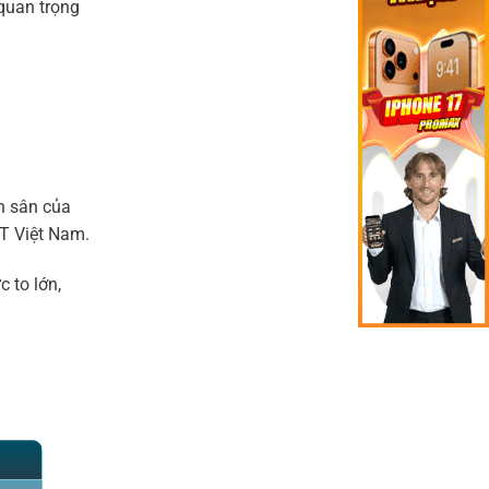
 quan trọng
ên sân của
ĐT Việt Nam.
 to lớn,