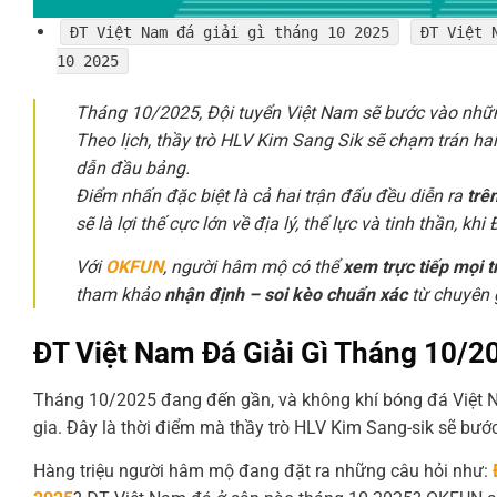
ĐT Việt Nam đá giải gì tháng 10 2025
ĐT Việt
10 2025
Tháng 10/2025, Đội tuyển Việt Nam sẽ bước vào nhữn
Theo lịch, thầy trò HLV Kim Sang Sik sẽ chạm trán hai
dẫn đầu bảng.
Điểm nhấn đặc biệt là cả hai trận đấu đều diễn ra
trê
sẽ là lợi thế cực lớn về địa lý, thể lực và tinh thần,
Với
OKFUN
, người hâm mộ có thể
xem trực tiếp mọi 
tham khảo
nhận định – soi kèo chuẩn xác
từ chuyên 
ĐT Việt Nam Đá Giải Gì Tháng 10/2
Tháng 10/2025 đang đến gần, và không khí bóng đá Việt N
gia. Đây là thời điểm mà thầy trò HLV Kim Sang-sik sẽ bướ
Hàng triệu người hâm mộ đang đặt ra những câu hỏi như: