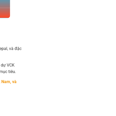
epal, và đặc
é dự VCK
mục tiêu.
t Nam, và