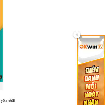
✕
i yếu nhất