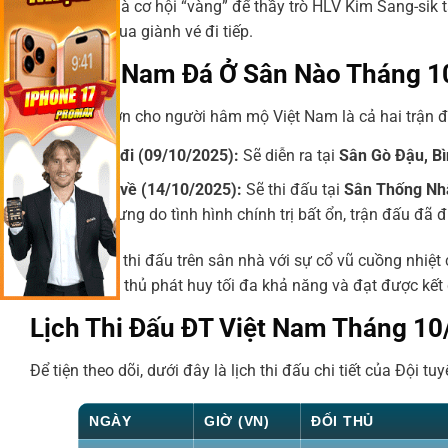
bảng F. Đây là cơ hội “vàng” để thầy trò HLV Kim Sang-sik t
trong cuộc đua giành vé đi tiếp.
ĐT Việt Nam Đá Ở Sân Nào Tháng 
Một tin vui lớn cho người hâm mộ Việt Nam là cả hai trận 
Trận lượt đi (09/10/2025):
Sẽ diễn ra tại
Sân Gò Đậu, B
Trận lượt về (14/10/2025):
Sẽ thi đấu tại
Sân Thống Nh
Nepal, nhưng do tình hình chính trị bất ổn, trận đấu đã
Lợi thế được thi đấu trên sân nhà với sự cổ vũ cuồng nhiệt
giúp các cầu thủ phát huy tối đa khả năng và đạt được kết 
Lịch Thi Đấu ĐT Việt Nam Tháng 1
Để tiện theo dõi, dưới đây là lịch thi đấu chi tiết của Đội 
NGÀY
GIỜ (VN)
ĐỐI THỦ