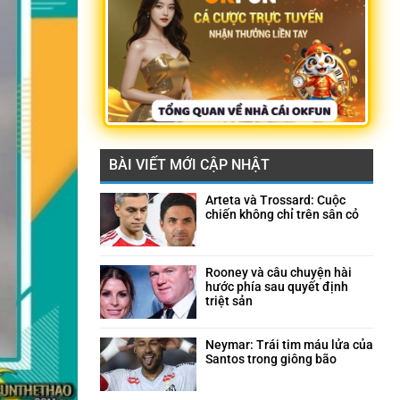
BÀI VIẾT MỚI CẬP NHẬT
Arteta và Trossard: Cuộc
chiến không chỉ trên sân cỏ
Không
có
bình
luận
Rooney và câu chuyện hài
ở
hước phía sau quyết định
Arteta
triệt sản
và
Không
Trossard:
có
Cuộc
bình
Neymar: Trái tim máu lửa của
chiến
luận
Santos trong giông bão
không
ở
Không
chỉ
Rooney
có