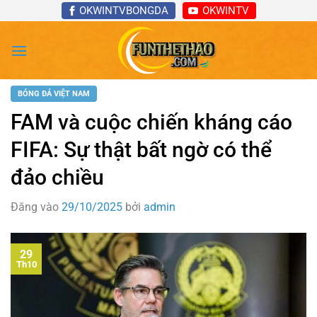
Bỏ
OKWINTVBONGDA
OKWINTV
qua
nội
dung
BÓNG ĐÁ VIỆT NAM
FAM và cuộc chiến kháng cáo
FIFA: Sự thật bất ngờ có thể
đảo chiều
Đăng vào
29/10/2025
bởi
admin
29
Th10