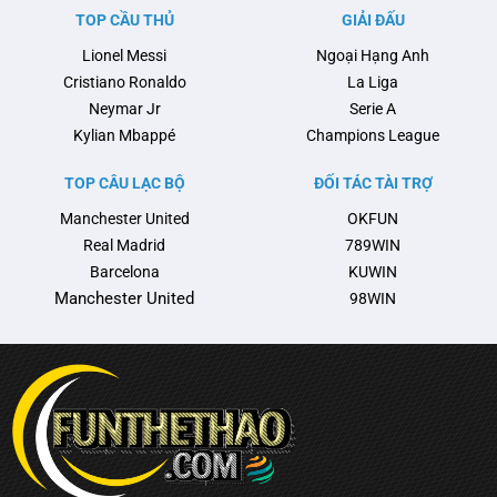
gia đã quyết định tẩy chay sự
từng được kỳ vọng sẽ mang lại
TOP CẦU THỦ
GIẢI ĐẤU
kiện này. Đó chính là …
luồng gió mới cho đội bóng, …
Lionel Messi
Ngoại Hạng Anh
Cristiano Ronaldo
La Liga
Neymar Jr
Serie A
Kylian Mbappé
Champions League
TOP CÂU LẠC BỘ
ĐỐI TÁC TÀI TRỢ
Manchester United
OKFUN
Real Madrid
789WIN
Barcelona
KUWIN
Manchester United
98WIN