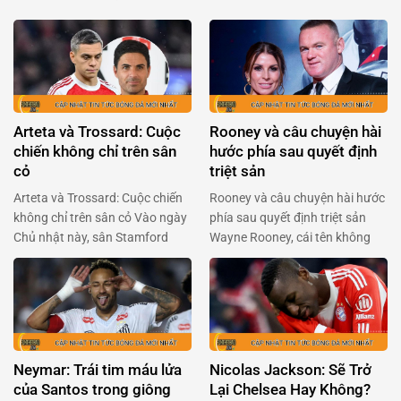
Arteta và Trossard: Cuộc
Rooney và câu chuyện hài
chiến không chỉ trên sân
hước phía sau quyết định
cỏ
triệt sản
Arteta và Trossard: Cuộc chiến
Rooney và câu chuyện hài hước
không chỉ trên sân cỏ Vào ngày
phía sau quyết định triệt sản
Chủ nhật này, sân Stamford
Wayne Rooney, cái tên không
Bridge sẽ lại bùng nổ với cuộc
chỉ gắn liền với Manchester
đối đầu giữa Arsenal và
United mà còn là huyền thoại
Chelsea. Mikel Arteta, người
của bóng đá Anh, đã khiến
đang chèo lái con tàu Arsenal,
người hâm mộ phải cười
đã có những chia sẻ quan trọng
nghiêng ngả với tiết lộ mới đây.
về tình hình của Leandro
Trong một podcast của BBC
Neymar: Trái tim máu lửa
Nicolas Jackson: Sẽ Trở
Trossard, ngôi sao người …
Sport, Rooney chia sẻ …
của Santos trong giông
Lại Chelsea Hay Không?