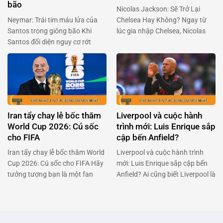
bão
Nicolas Jackson: Sẽ Trở Lại
Neymar: Trái tim máu lửa của
Chelsea Hay Không? Ngay từ
Santos trong giông bão Khi
lúc gia nhập Chelsea, Nicolas
Santos đối diện nguy cơ rớt
Jackson đã là một cái tên được
hạng, Neymar đã khiến cả Brazil
kỳ vọng sẽ làm nên điều kỳ diệu.
phải thán phục với quyết định
Nhưng đời không như mơ, và
táo bạo: trở lại sân cỏ dù đang
bây giờ anh đang đối mặt với
dính chấn thương nặng. Anh
việc trở lại Stamford Bridge sau
không chỉ đơn thuần là một ngôi
khi không thể kích hoạt điều …
sao bóng đá, mà còn là …
Iran tẩy chay lễ bốc thăm
Liverpool và cuộc hành
World Cup 2026: Cú sốc
trình mới: Luis Enrique sắp
cho FIFA
cập bến Anfield?
Iran tẩy chay lễ bốc thăm World
Liverpool và cuộc hành trình
Cup 2026: Cú sốc cho FIFA Hãy
mới: Luis Enrique sắp cập bến
tưởng tượng bạn là một fan
Anfield? Ai cũng biết Liverpool là
hâm mộ bóng đá cuồng nhiệt,
một trong những đội bóng lớn
đang đếm từng ngày để chứng
nhất thế giới, nhưng giờ đây họ
kiến lễ bốc thăm World Cup
đang đối mặt với một thử thách
2026. Nhưng bùm! Một quốc
không nhỏ. Arne Slot, người