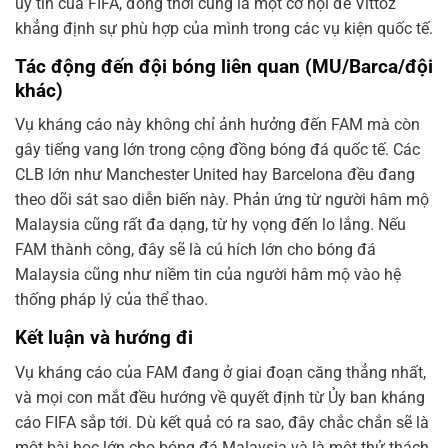
uy tín của FIFA, đồng thời cũng là một cơ hội để Vittoz
khẳng định sự phù hợp của mình trong các vụ kiện quốc tế.
Tác động đến đội bóng liên quan (MU/Barca/đội
khác)
Vụ kháng cáo này không chỉ ảnh hưởng đến FAM mà còn
gây tiếng vang lớn trong cộng đồng bóng đá quốc tế. Các
CLB lớn như Manchester United hay Barcelona đều đang
theo dõi sát sao diễn biến này. Phản ứng từ người hâm mộ
Malaysia cũng rất đa dạng, từ hy vọng đến lo lắng. Nếu
FAM thành công, đây sẽ là cú hích lớn cho bóng đá
Malaysia cũng như niềm tin của người hâm mộ vào hệ
thống pháp lý của thể thao.
Kết luận và hướng đi
Vụ kháng cáo của FAM đang ở giai đoạn căng thẳng nhất,
và mọi con mắt đều hướng về quyết định từ Ủy ban kháng
cáo FIFA sắp tới. Dù kết quả có ra sao, đây chắc chắn sẽ là
một bài học lớn cho bóng đá Malaysia và là một thử thách