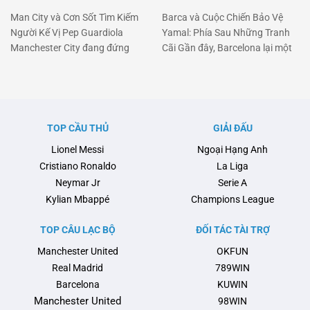
Man City và Cơn Sốt Tìm Kiếm
Barca và Cuộc Chiến Bảo Vệ
Người Kế Vị Pep Guardiola
Yamal: Phía Sau Những Tranh
Manchester City đang đứng
Cãi Gần đây, Barcelona lại một
trước một cột mốc quan trọng
lần nữa chiếm sóng khi vấn đề
khi Pep Guardiola có thể sẽ rời
liên quan đến chấn thương của
ghế huấn luyện sau mùa hè tới.
tài năng trẻ Lamine Yamal và
Pep đã biến Man City thành một
cuộc trao đổi căng thẳng giữa
thế lực không thể cản phá tại
đội bóng này với Liên đoàn
TOP CẦU THỦ
GIẢI ĐẤU
Anh và châu Âu, với …
Bóng đá Tây Ban Nha (RFEF)
Lionel Messi
Ngoại Hạng Anh
nổi …
Cristiano Ronaldo
La Liga
Neymar Jr
Serie A
Kylian Mbappé
Champions League
TOP CÂU LẠC BỘ
ĐỐI TÁC TÀI TRỢ
Manchester United
OKFUN
Real Madrid
789WIN
Barcelona
KUWIN
Manchester United
98WIN