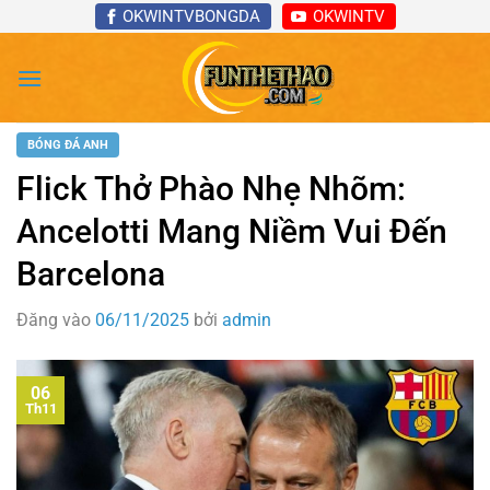
Bỏ
OKWINTVBONGDA
OKWINTV
qua
nội
dung
BÓNG ĐÁ ANH
Flick Thở Phào Nhẹ Nhõm:
Ancelotti Mang Niềm Vui Đến
Barcelona
Đăng vào
06/11/2025
bởi
admin
06
Th11