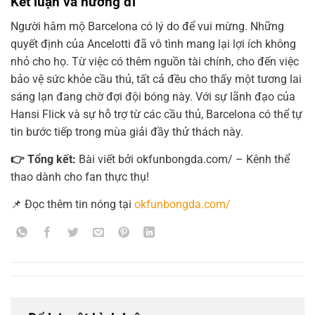
Kết luận và hướng đi
Người hâm mộ Barcelona có lý do để vui mừng. Những
quyết định của Ancelotti đã vô tình mang lại lợi ích không
nhỏ cho họ. Từ việc có thêm nguồn tài chính, cho đến việc
bảo vệ sức khỏe cầu thủ, tất cả đều cho thấy một tương lai
sáng lạn đang chờ đợi đội bóng này. Với sự lãnh đạo của
Hansi Flick và sự hỗ trợ từ các cầu thủ, Barcelona có thể tự
tin bước tiếp trong mùa giải đầy thử thách này.
👉 Tổng kết:
Bài viết bởi okfunbongda.com/ – Kênh thể
thao dành cho fan thực thụ!
📌 Đọc thêm tin nóng tại
okfunbongda.com/