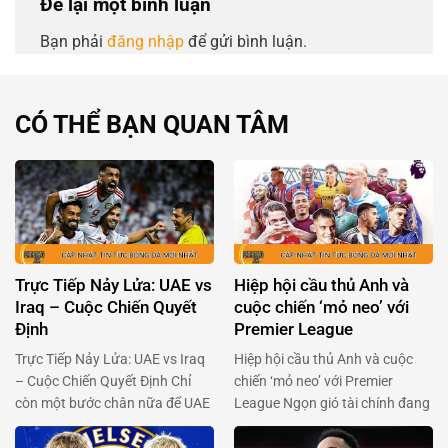
Để lại một bình luận
Bạn phải
đăng nhập
để gửi bình luận.
CÓ THỂ BẠN QUAN TÂM
Trực Tiếp Nảy Lửa: UAE vs
Hiệp hội cầu thủ Anh và
Iraq – Cuộc Chiến Quyết
cuộc chiến ‘mỏ neo’ với
Định
Premier League
Trực Tiếp Nảy Lửa: UAE vs Iraq
Hiệp hội cầu thủ Anh và cuộc
– Cuộc Chiến Quyết Định Chỉ
chiến ‘mỏ neo’ với Premier
còn một bước chân nữa để UAE
League Ngọn gió tài chính đang
và Iraq chạm tay vào giấc mơ
thổi mạnh qua Premier League,
World Cup đang chờ đợi phía
khi Hiệp hội cầu thủ chuyên