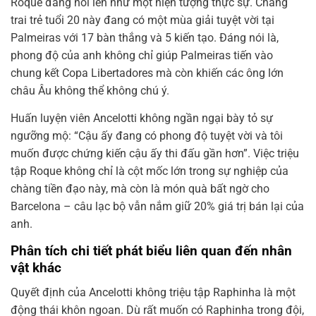
Roque đang nổi lên như một hiện tượng thực sự. Chàng
trai trẻ tuổi 20 này đang có một mùa giải tuyệt vời tại
Palmeiras với 17 bàn thắng và 5 kiến tạo. Đáng nói là,
phong độ của anh không chỉ giúp Palmeiras tiến vào
chung kết Copa Libertadores mà còn khiến các ông lớn
châu Âu không thể không chú ý.
Huấn luyện viên Ancelotti không ngần ngại bày tỏ sự
ngưỡng mộ: “Cậu ấy đang có phong độ tuyệt vời và tôi
muốn được chứng kiến cậu ấy thi đấu gần hơn”. Việc triệu
tập Roque không chỉ là cột mốc lớn trong sự nghiệp của
chàng tiền đạo này, mà còn là món quà bất ngờ cho
Barcelona – câu lạc bộ vẫn nắm giữ 20% giá trị bán lại của
anh.
Phân tích chi tiết phát biểu liên quan đến nhân
vật khác
Quyết định của Ancelotti không triệu tập Raphinha là một
động thái khôn ngoan. Dù rất muốn có Raphinha trong đội,