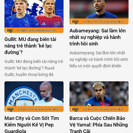
trước. Hai đội bóng đầy khao
nghiệp Anh (PFA) sẵn sàng ‘xắn
khát này sẽ đụng độ nhau trong
tay áo’ đối đầu với ban tổ chức
trận chiến không khoan nhượng
giải đấu. Trong bối cảnh Premier
vào 23h00 ngày 13/11. …
League chuẩn bị thông qua một
Aubameyang: Sai lầm lớn
…
nhất sự nghiệp và hành
Gullit: MU đang biến tài
trình hồi sinh
năng trẻ thành ‘kẻ lạc
đường’?
Aubameyang: Sai lầm lớn nhất
sự nghiệp và hành trình hồi sinh
Gullit: MU đang biến tài năng trẻ
Nếu có một quyết định khiến
thành ‘kẻ lạc đường’? Ruud
Pierre-Emerick Aubameyang
Gullit, huyền thoại bóng đá
cảm thấy tiếc nuối nhất, thì đó
người Hà Lan, gần đây đã gây
chính là lần chuyển đến Chelsea
bão với phát biểu về Alejandro
vào năm 2022. Chân sút người
Garnacho – tài năng trẻ của
Gabon đã dám trải lòng về giai
Manchester United. Ông cho
đoạn u ám ấy, và cách anh đang
rằng Garnacho, một viên ngọc
tìm …
sáng giá, đang bị kìm hãm bởi
Man City và Cơn Sốt Tìm
Barca và Cuộc Chiến Bảo
chính môi trường …
Kiếm Người Kế Vị Pep
Vệ Yamal: Phía Sau Những
Guardiola
Tranh Cãi