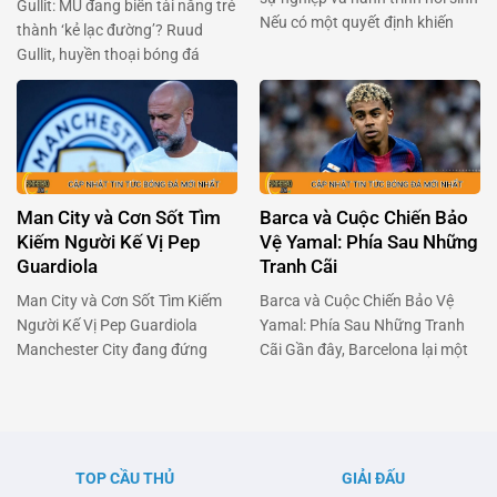
Gullit: MU đang biến tài năng trẻ
Nếu có một quyết định khiến
thành ‘kẻ lạc đường’? Ruud
Pierre-Emerick Aubameyang
Gullit, huyền thoại bóng đá
cảm thấy tiếc nuối nhất, thì đó
người Hà Lan, gần đây đã gây
chính là lần chuyển đến Chelsea
bão với phát biểu về Alejandro
vào năm 2022. Chân sút người
Garnacho – tài năng trẻ của
Gabon đã dám trải lòng về giai
Manchester United. Ông cho
đoạn u ám ấy, và cách anh đang
rằng Garnacho, một viên ngọc
tìm …
sáng giá, đang bị kìm hãm bởi
Man City và Cơn Sốt Tìm
Barca và Cuộc Chiến Bảo
chính môi trường …
Kiếm Người Kế Vị Pep
Vệ Yamal: Phía Sau Những
Guardiola
Tranh Cãi
Man City và Cơn Sốt Tìm Kiếm
Barca và Cuộc Chiến Bảo Vệ
Người Kế Vị Pep Guardiola
Yamal: Phía Sau Những Tranh
Manchester City đang đứng
Cãi Gần đây, Barcelona lại một
trước một cột mốc quan trọng
lần nữa chiếm sóng khi vấn đề
khi Pep Guardiola có thể sẽ rời
liên quan đến chấn thương của
ghế huấn luyện sau mùa hè tới.
tài năng trẻ Lamine Yamal và
Pep đã biến Man City thành một
cuộc trao đổi căng thẳng giữa
thế lực không thể cản phá tại
đội bóng này với Liên đoàn
TOP CẦU THỦ
GIẢI ĐẤU
Anh và châu Âu, với …
Bóng đá Tây Ban Nha (RFEF)