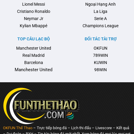
Lionel Messi
Ngoại Hạng Anh
nổi …
Cristiano Ronaldo
La Liga
Neymar Jr
Serie A
Kylian Mbappé
Champions League
TOP CÂU LẠC BỘ
ĐỐI TÁC TÀI TRỢ
Manchester United
OKFUN
Real Madrid
789WIN
Barcelona
KUWIN
Manchester United
98WIN
OKFUN Thể Thao
– Trực tiếp bóng đá – Lịch thi đấu – Livescore – Kết quả
– Dự đoán – BXH – Tin tức bóng đá mới nhất. Xem bóng đá mọi lúc mọi nơi