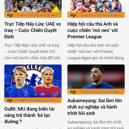
Trực Tiếp Nảy Lửa: UAE vs
Hiệp hội cầu thủ Anh và
Iraq – Cuộc Chiến Quyết
cuộc chiến ‘mỏ neo’ với
Định
Premier League
Trực Tiếp Nảy Lửa: UAE vs Iraq
Hiệp hội cầu thủ Anh và cuộc
– Cuộc Chiến Quyết Định Chỉ
chiến ‘mỏ neo’ với Premier
còn một bước chân nữa để UAE
League Ngọn gió tài chính đang
và Iraq chạm tay vào giấc mơ
thổi mạnh qua Premier League,
World Cup đang chờ đợi phía
khi Hiệp hội cầu thủ chuyên
trước. Hai đội bóng đầy khao
nghiệp Anh (PFA) sẵn sàng ‘xắn
khát này sẽ đụng độ nhau trong
tay áo’ đối đầu với ban tổ chức
trận chiến không khoan nhượng
giải đấu. Trong bối cảnh Premier
vào 23h00 ngày 13/11. …
League chuẩn bị thông qua một
Aubameyang: Sai lầm lớn
…
nhất sự nghiệp và hành
Gullit: MU đang biến tài
trình hồi sinh
năng trẻ thành ‘kẻ lạc
đường’?
Aubameyang: Sai lầm lớn nhất
sự nghiệp và hành trình hồi sinh