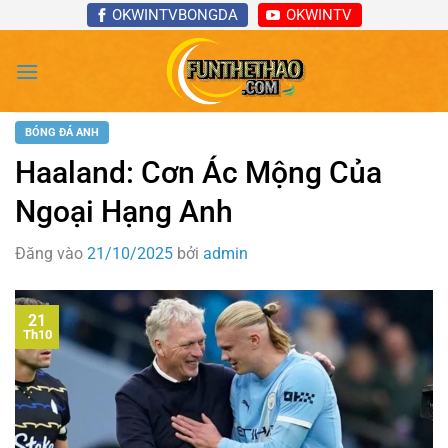
Bỏ
OKWINTVBONGDA
OKWINTV
qua
nội
dung
BÓNG ĐÁ ANH
Haaland: Cơn Ác Mộng Của
Ngoại Hạng Anh
Đăng vào
21/10/2025
bởi
admin
21
Th10