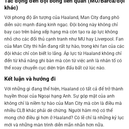
Tác động đến đội bóng liên quan (MU/Barca/đội
khác)
Với phong độ ấn tượng của Haaland, Man City đang phô
diễn sức mạnh đáng kinh ngạc. Đội bóng này không chỉ
bay cao trên bảng xếp hạng mà còn tạo ra áp lực không
nhỏ cho các đối thủ cạnh tranh như MU hay Liverpool. Fan
của Man City thì hẳn đang rất tự hào, trong khi fan của các
đội khác chỉ còn biết lo lắng. Áp lực từ Haaland không chỉ
đến từ khả năng ghi bàn mà còn từ việc anh là nhân tố có
thể xoay chuyển cục diện trận đấu bất cứ lúc nào.
Kết luận và hướng đi
Với những gì đang thể hiện, Haaland có tất cả để trở thành
huyền thoại của Ngoại hạng Anh. Sự góp mặt của anh
không chỉ là niềm tự hào của Man City mà còn là điều mà
nhiều CLB khác phải dè chừng. Người hâm mộ có thể
mong chờ điều gì hơn ở Haaland? Có lẽ chỉ là những kỷ lục
mới và những màn trình diễn mãn nhãn hơn nữa.