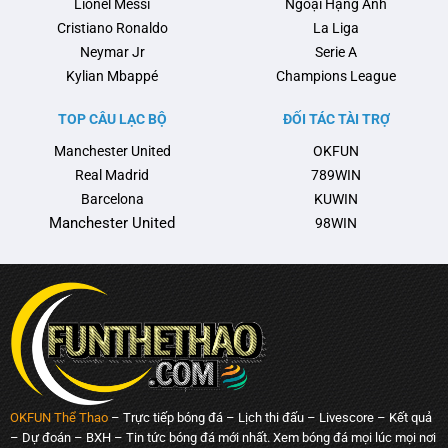
Lionel Messi
Ngoại Hạng Anh
Cristiano Ronaldo
La Liga
Neymar Jr
Serie A
Kylian Mbappé
Champions League
TOP CÂU LẠC BỘ
ĐỐI TÁC TÀI TRỢ
Manchester United
OKFUN
Real Madrid
789WIN
Barcelona
KUWIN
Manchester United
98WIN
OKFUN Thể Thao
– Trực tiếp bóng đá – Lịch thi đấu – Livescore – Kết quả
– Dự đoán – BXH – Tin tức bóng đá mới nhất. Xem bóng đá mọi lúc mọi nơi