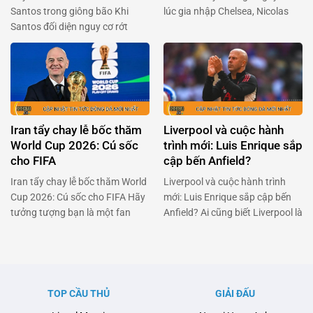
Santos trong giông bão Khi
lúc gia nhập Chelsea, Nicolas
Santos đối diện nguy cơ rớt
Jackson đã là một cái tên được
hạng, Neymar đã khiến cả Brazil
kỳ vọng sẽ làm nên điều kỳ diệu.
phải thán phục với quyết định
Nhưng đời không như mơ, và
táo bạo: trở lại sân cỏ dù đang
bây giờ anh đang đối mặt với
dính chấn thương nặng. Anh
việc trở lại Stamford Bridge sau
không chỉ đơn thuần là một ngôi
khi không thể kích hoạt điều …
sao bóng đá, mà còn là …
Iran tẩy chay lễ bốc thăm
Liverpool và cuộc hành
World Cup 2026: Cú sốc
trình mới: Luis Enrique sắp
cho FIFA
cập bến Anfield?
Iran tẩy chay lễ bốc thăm World
Liverpool và cuộc hành trình
Cup 2026: Cú sốc cho FIFA Hãy
mới: Luis Enrique sắp cập bến
tưởng tượng bạn là một fan
Anfield? Ai cũng biết Liverpool là
hâm mộ bóng đá cuồng nhiệt,
một trong những đội bóng lớn
đang đếm từng ngày để chứng
nhất thế giới, nhưng giờ đây họ
kiến lễ bốc thăm World Cup
đang đối mặt với một thử thách
2026. Nhưng bùm! Một quốc
không nhỏ. Arne Slot, người
gia đã quyết định tẩy chay sự
từng được kỳ vọng sẽ mang lại
TOP CẦU THỦ
GIẢI ĐẤU
kiện này. Đó chính là …
luồng gió mới cho đội bóng, …