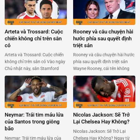
Arteta và Trossard: Cuộc
Rooney và câu chuyện hài
chiến không chỉ trên sân
hước phía sau quyết định
cỏ
triệt sản
Arteta và Trossard: Cuộc chiến
Rooney và câu chuyện hài hước
không chỉ trên sân cỏ Vào ngày
phía sau quyết định triệt sản
Chủ nhật này, sân Stamford
Wayne Rooney, cái tên không
Bridge sẽ lại bùng nổ với cuộc
chỉ gắn liền với Manchester
đối đầu giữa Arsenal và
United mà còn là huyền thoại
Chelsea. Mikel Arteta, người
của bóng đá Anh, đã khiến
đang chèo lái con tàu Arsenal,
người hâm mộ phải cười
đã có những chia sẻ quan trọng
nghiêng ngả với tiết lộ mới đây.
về tình hình của Leandro
Trong một podcast của BBC
Neymar: Trái tim máu lửa
Nicolas Jackson: Sẽ Trở
Trossard, ngôi sao người …
Sport, Rooney chia sẻ …
của Santos trong giông
Lại Chelsea Hay Không?
bão
Nicolas Jackson: Sẽ Trở Lại
Neymar: Trái tim máu lửa của
Chelsea Hay Không? Ngay từ