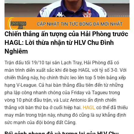
Chiến thắng ấn tượng của Hải Phòng trước
HAGL: Lời thừa nhận từ HLV Chu Đình
Nghiêm
Trận đấu tối 19/10 tại sân Lạch Tray, Hải Phòng đã có
màn trình diễn xuất sắc khi đè bẹp HAGL với tỷ số 3-0. Với
chiến thắng này, họ chính thức leo lên top 5 trên bảng xếp
hạng V-League. Cả hai bàn thắng đầu tiên đến từ những
pha lập công nhanh chóng của Friday và Tagueu trong
vòng 10 phút đầu trận, và Luiz Antonio ấn định chiến
thắng với bàn thứ ba ở cuối hiệp hai.
HAGL
có thể đã thiếu
may mắn trong trận này, nhưng đó cũng là sự khẳng định
sức mạnh của đội bóng đất Cảng.
Bối cảnh phong độ và tương lai của HLV Chu