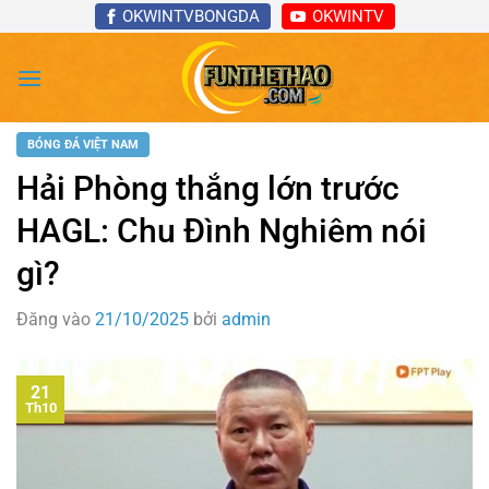
Bỏ
OKWINTVBONGDA
OKWINTV
qua
nội
dung
BÓNG ĐÁ VIỆT NAM
Hải Phòng thắng lớn trước
HAGL: Chu Đình Nghiêm nói
gì?
Đăng vào
21/10/2025
bởi
admin
21
Th10