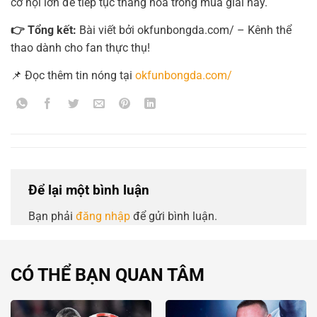
cơ hội lớn để tiếp tục thăng hoa trong mùa giải này.
👉 Tổng kết:
Bài viết bởi okfunbongda.com/ – Kênh thể
thao dành cho fan thực thụ!
📌 Đọc thêm tin nóng tại
okfunbongda.com/
Để lại một bình luận
Bạn phải
đăng nhập
để gửi bình luận.
CÓ THỂ BẠN QUAN TÂM