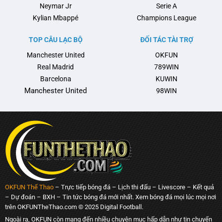
Neymar Jr
Serie A
Kylian Mbappé
Champions League
TOP CÂU LẠC BỘ
ĐỐI TÁC TÀI TRỢ
Manchester United
OKFUN
Real Madrid
789WIN
Barcelona
KUWIN
Manchester United
98WIN
OKFUN Thể Thao
– Trực tiếp bóng đá – Lịch thi đấu – Livescore – Kết quả
– Dự đoán – BXH – Tin tức bóng đá mới nhất. Xem bóng đá mọi lúc mọi nơi
trên OKFUNTheThao.com © 2025 Digital Football.
Ngoài ra, OKFUN còn mang đến nhiều chuyên mục hấp dẫn như tin chuyển