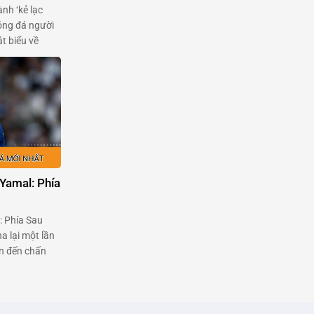
ành ‘kẻ lạc
óng đá người
t biểu về
của
Garnacho, một
m bởi chính
Yamal: Phía
: Phía Sau
a lại một lần
an đến chấn
mal và cuộc
này với Liên
nổi …