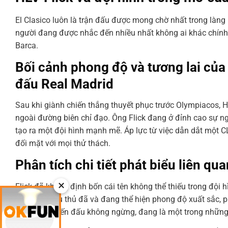
El Clasico luôn là trận đấu được mong chờ nhất trong làng 
người đang được nhắc đến nhiều nhất không ai khác chính 
Barca.
Bối cảnh phong độ và tương lai của 
đấu Real Madrid
Sau khi giành chiến thắng thuyết phục trước Olympiacos, H
ngoài đường biên chỉ đạo. Ông Flick đang ở đỉnh cao sự ngh
tạo ra một đội hình mạnh mẽ. Áp lực từ việc dẫn dắt một 
đối mặt với mọi thử thách.
Phân tích chi tiết phát biểu liên qu
✕
Flick đã khẳng định bốn cái tên không thể thiếu trong đội
là những cầu thủ đã và đang thể hiện phong độ xuất sắc, ph
tinh thần chiến đấu không ngừng, đang là một trong những