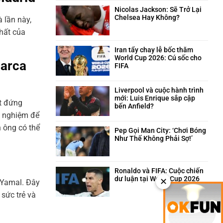
trên
và
bình
sân
câu
luận
Nicolas Jackson: Sẽ Trở Lại
cỏ
chuyện
ở
Chelsea Hay Không?
 lần này,
hài
Neymar:
Không
hất của
hước
Trái
có
phía
tim
bình
sau
máu
luận
Iran tẩy chay lễ bốc thăm
quyết
lửa
ở
World Cup 2026: Cú sốc cho
Barca
định
của
Nicolas
FIFA
triệt
Santos
Jackson:
Không
sản
trong
Sẽ
có
giông
Trở
bình
Liverpool và cuộc hành trình
bão
Lại
luận
mới: Luis Enrique sắp cập
ết đứng
Chelsea
ở
bến Anfield?
Hay
Iran
Không
nh nghiệm để
Không?
tẩy
có
 ông có thể
chay
bình
Pep Gọi Man City: ‘Chơi Bóng
lễ
luận
Như Thế Không Phải Sợ!’
bốc
ở
Không
thăm
Liverpool
có
World
và
bình
Cup
cuộc
luận
Ronaldo và FIFA: Cuộc chiến
2026:
hành
ở
dư luận tại World Cup 2026
✕
e Yamal. Đây
Cú
trình
Pep
Không
sốc
mới:
 sức trẻ và
Gọi
có
cho
Luis
Man
bình
FIFA
Enrique
City:
luận
sắp
‘Chơi
ở