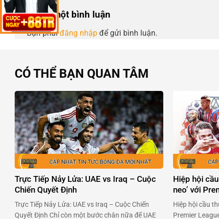
Để lại một bình luận
Bạn phải
đăng nhập
để gửi bình luận.
CÓ THỂ BẠN QUAN TÂM
Trực Tiếp Nảy Lửa: UAE vs Iraq – Cuộc
Hiệp hội cầu
Chiến Quyết Định
neo’ với Pr
Trực Tiếp Nảy Lửa: UAE vs Iraq – Cuộc Chiến
Hiệp hội cầu th
Quyết Định Chỉ còn một bước chân nữa để UAE
Premier League