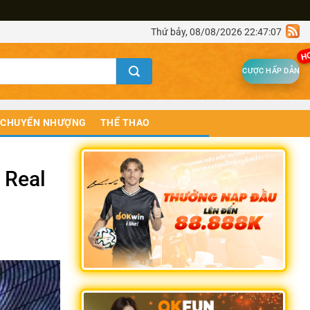
Thứ bảy, 08/08/2026 22:47:07
H
CƯỢC HẤP DẪN
CHUYỂN NHƯỢNG
THỂ THAO
 Real