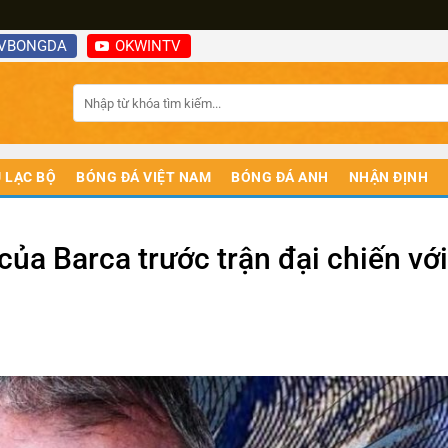
VBONGDA
OKWINTV
 LẠC BỘ
BÓNG ĐÁ VIỆT NAM
BÓNG ĐÁ ANH
NHẬN ĐỊNH
của Barca trước trận đại chiến với