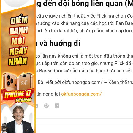
Tác động đến đội bóng liên quan (
Không chỉ là câu chuyện chiến thuật, việc Flick lựa chọn độ
hoàn toàn tin tưởng vào khả năng của các học trò. Fan Bar
tay Real Madrid. Áp lực là rất lớn, nhưng cũng chính áp lực
Kết luận và hướng đi
Trận El Clasico lần này không chỉ là một trận đấu thông th
thể có mặt trực tiếp trên sân do án treo giò, nhưng Flick đ
Tương lai của Barca dưới sự dẫn dắt của Flick hứa hẹn sẽ 
👉 Tổng kết:
Bài viết bởi okfunbongda.com/ – Kênh thể th
📌 Đọc thêm tin nóng tại
okfunbongda.com/