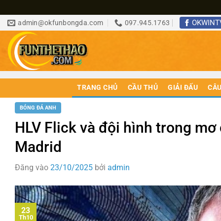
Bỏ
OKWINT
admin@okfunbongda.com
097.945.1763
qua
nội
dung
TRANG CHỦ
CẦU THỦ
GIẢI ĐẤU
CÂU
BÓNG ĐÁ ANH
HLV Flick và đội hình trong mơ 
Madrid
Đăng vào
23/10/2025
bởi
admin
23
Th10