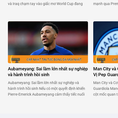
và Iraq chạm tay vào giấc mơ World Cup đang
mạnh qua Premi
chờ đợi phía trước. Hai đội bóng đầy khao khát
chuyên nghiệp 
này sẽ đụng độ nhau trong trận chiến không
đối đầu với ban
khoan nhượng vào 23h00 ngày 13/11. …
Premier League
Aubameyang: Sai lầm lớn nhất sự nghiệp
Man City và
và hành trình hồi sinh
Vị Pep Guar
Aubameyang: Sai lầm lớn nhất sự nghiệp và
Man City và Cơ
hành trình hồi sinh Nếu có một quyết định khiến
Guardiola Manc
Pierre-Emerick Aubameyang cảm thấy tiếc nuối
cột mốc quan t
nhất, thì đó chính là lần chuyển đến Chelsea vào
rời ghế huấn lu
năm 2022. Chân sút người Gabon đã dám trải
Man City thành
lòng về giai đoạn u ám ấy, và cách anh đang tìm
tại Anh và châu
…