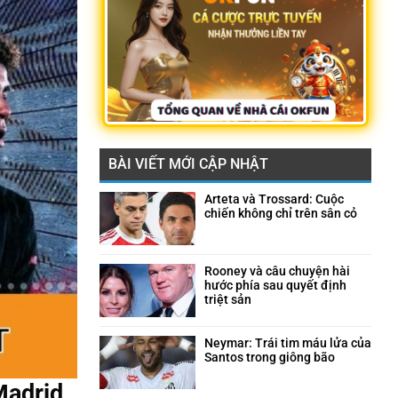
BÀI VIẾT MỚI CẬP NHẬT
Arteta và Trossard: Cuộc
chiến không chỉ trên sân cỏ
Không
có
bình
luận
Rooney và câu chuyện hài
ở
hước phía sau quyết định
Arteta
triệt sản
và
Không
Trossard:
có
Cuộc
bình
Neymar: Trái tim máu lửa của
chiến
luận
Santos trong giông bão
không
ở
Không
chỉ
Rooney
có
Madrid