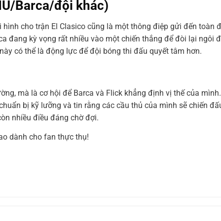
MU/Barca/đội khác)
i hình cho trận El Clasico cũng là một thông điệp gửi đến toàn đ
ca đang kỳ vọng rất nhiều vào một chiến thắng để đòi lại ngôi 
 này có thể là động lực để đội bóng thi đấu quyết tâm hơn.
ường, mà là cơ hội để Barca và Flick khẳng định vị thế của mìn
ã chuẩn bị kỹ lưỡng và tin rằng các cầu thủ của mình sẽ chiến đấ
còn nhiều điều đáng chờ đợi.
ao dành cho fan thực thụ!