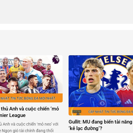
 thủ Anh và cuộc chiến ‘mỏ
emier League
Gullit: MU đang biến tài năng
ủ Anh và cuộc chiến ‘mỏ neo’ với
‘kẻ lạc đường’?
 Ngọn gió tài chính đang thổi