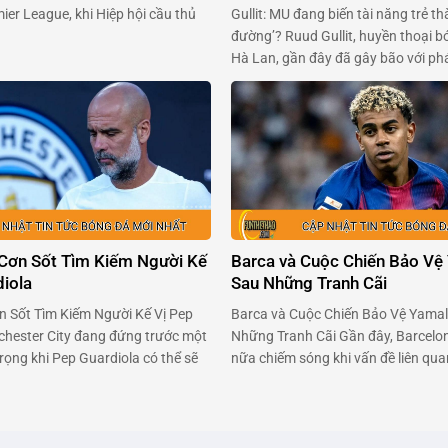
Gullit: MU đang biến tài năng trẻ th
er League, khi Hiệp hội cầu thủ
đường’? Ruud Gullit, huyền thoại b
Anh (PFA) sẵn sàng ‘xắn tay áo’
Hà Lan, gần đây đã gây bão với phá
 tổ chức giải đấu. Trong bối cảnh
Alejandro Garnacho – tài năng trẻ 
 chuẩn bị thông qua một …
Manchester United. Ông cho rằng 
viên ngọc sáng giá, đang bị kìm hã
môi trường …
 Cơn Sốt Tìm Kiếm Người Kế
Barca và Cuộc Chiến Bảo Vệ 
diola
Sau Những Tranh Cãi
n Sốt Tìm Kiếm Người Kế Vị Pep
Barca và Cuộc Chiến Bảo Vệ Yamal
hester City đang đứng trước một
Những Tranh Cãi Gần đây, Barcelon
rọng khi Pep Guardiola có thể sẽ
nữa chiếm sóng khi vấn đề liên qu
yện sau mùa hè tới. Pep đã biến
thương của tài năng trẻ Lamine Ya
 một thế lực không thể cản phá
trao đổi căng thẳng giữa đội bóng 
 Âu, với …
đoàn Bóng đá Tây Ban Nha (RFEF) 