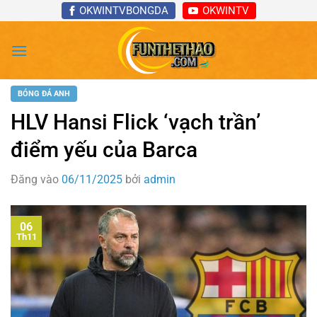
Bỏ
OKWINTVBONGDA
OKWINTV
qua
nội
dung
BÓNG ĐÁ ANH
HLV Hansi Flick ‘vạch trần’
điểm yếu của Barca
Đăng vào
06/11/2025
bởi
admin
06
Th11