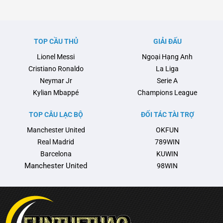
khi Pep Guardiola có thể sẽ rời
liên quan đến chấn thương của
ghế huấn luyện sau mùa hè tới.
tài năng trẻ Lamine Yamal và
Pep đã biến Man City thành một
cuộc trao đổi căng thẳng giữa
thế lực không thể cản phá tại
đội bóng này với Liên đoàn
TOP CẦU THỦ
GIẢI ĐẤU
Anh và châu Âu, với …
Bóng đá Tây Ban Nha (RFEF)
Lionel Messi
Ngoại Hạng Anh
nổi …
Cristiano Ronaldo
La Liga
Neymar Jr
Serie A
Kylian Mbappé
Champions League
TOP CÂU LẠC BỘ
ĐỐI TÁC TÀI TRỢ
Manchester United
OKFUN
Real Madrid
789WIN
Barcelona
KUWIN
Manchester United
98WIN