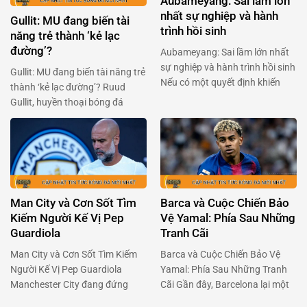
Aubameyang: Sai lầm lớn
…
nhất sự nghiệp và hành
Gullit: MU đang biến tài
trình hồi sinh
năng trẻ thành ‘kẻ lạc
đường’?
Aubameyang: Sai lầm lớn nhất
sự nghiệp và hành trình hồi sinh
Gullit: MU đang biến tài năng trẻ
Nếu có một quyết định khiến
thành ‘kẻ lạc đường’? Ruud
Pierre-Emerick Aubameyang
Gullit, huyền thoại bóng đá
cảm thấy tiếc nuối nhất, thì đó
người Hà Lan, gần đây đã gây
chính là lần chuyển đến Chelsea
bão với phát biểu về Alejandro
vào năm 2022. Chân sút người
Garnacho – tài năng trẻ của
Gabon đã dám trải lòng về giai
Manchester United. Ông cho
đoạn u ám ấy, và cách anh đang
rằng Garnacho, một viên ngọc
tìm …
sáng giá, đang bị kìm hãm bởi
Man City và Cơn Sốt Tìm
Barca và Cuộc Chiến Bảo
chính môi trường …
Kiếm Người Kế Vị Pep
Vệ Yamal: Phía Sau Những
Guardiola
Tranh Cãi
Man City và Cơn Sốt Tìm Kiếm
Barca và Cuộc Chiến Bảo Vệ
Người Kế Vị Pep Guardiola
Yamal: Phía Sau Những Tranh
Manchester City đang đứng
Cãi Gần đây, Barcelona lại một
trước một cột mốc quan trọng
lần nữa chiếm sóng khi vấn đề