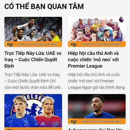
CÓ THỂ BẠN QUAN TÂM
Trực Tiếp Nảy Lửa: UAE vs
Hiệp hội cầu thủ Anh và
Iraq – Cuộc Chiến Quyết
cuộc chiến ‘mỏ neo’ với
Định
Premier League
Trực Tiếp Nảy Lửa: UAE vs Iraq
Hiệp hội cầu thủ Anh và cuộc
– Cuộc Chiến Quyết Định Chỉ
chiến ‘mỏ neo’ với Premier
còn một bước chân nữa để UAE
League Ngọn gió tài chính đang
và Iraq chạm tay vào giấc mơ
thổi mạnh qua Premier League,
World Cup đang chờ đợi phía
khi Hiệp hội cầu thủ chuyên
trước. Hai đội bóng đầy khao
nghiệp Anh (PFA) sẵn sàng ‘xắn
khát này sẽ đụng độ nhau trong
tay áo’ đối đầu với ban tổ chức
trận chiến không khoan nhượng
giải đấu. Trong bối cảnh Premier
vào 23h00 ngày 13/11. …
League chuẩn bị thông qua một