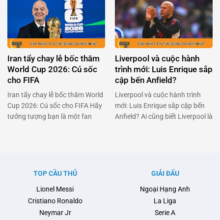
phải thán phục với quyết định
Nhưng đời không như mơ, và
táo bạo: trở lại sân cỏ dù đang
bây giờ anh đang đối mặt với
dính chấn thương nặng. Anh
việc trở lại Stamford Bridge sau
không chỉ đơn thuần là một ngôi
khi không thể kích hoạt điều …
sao bóng đá, mà còn là …
Iran tẩy chay lễ bốc thăm
Liverpool và cuộc hành
World Cup 2026: Cú sốc
trình mới: Luis Enrique sắp
cho FIFA
cập bến Anfield?
Iran tẩy chay lễ bốc thăm World
Liverpool và cuộc hành trình
Cup 2026: Cú sốc cho FIFA Hãy
mới: Luis Enrique sắp cập bến
tưởng tượng bạn là một fan
Anfield? Ai cũng biết Liverpool là
hâm mộ bóng đá cuồng nhiệt,
một trong những đội bóng lớn
đang đếm từng ngày để chứng
nhất thế giới, nhưng giờ đây họ
kiến lễ bốc thăm World Cup
đang đối mặt với một thử thách
2026. Nhưng bùm! Một quốc
không nhỏ. Arne Slot, người
gia đã quyết định tẩy chay sự
từng được kỳ vọng sẽ mang lại
TOP CẦU THỦ
GIẢI ĐẤU
kiện này. Đó chính là …
luồng gió mới cho đội bóng, …
Lionel Messi
Ngoại Hạng Anh
Cristiano Ronaldo
La Liga
Neymar Jr
Serie A