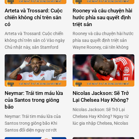
Arteta và Trossard: Cuộc
Rooney và câu chuyện hài
chiến không chỉ trên sân
hước phía sau quyết định
cỏ
triệt sản
Arteta và Trossard: Cuộc chiến
Rooney và câu chuyện hài hước
không chỉ trên sân cỏ Vào ngày
phía sau quyết định triệt sản
Chủ nhật này, sân Stamford
Wayne Rooney, cái tên không
Bridge sẽ lại bùng nổ với cuộc
chỉ gắn liền với Manchester
đối đầu giữa Arsenal và
United mà còn là huyền thoại
Chelsea. Mikel Arteta, người
của bóng đá Anh, đã khiến
đang chèo lái con tàu Arsenal,
người hâm mộ phải cười
đã có những chia sẻ quan trọng
nghiêng ngả với tiết lộ mới đây.
về tình hình của Leandro
Trong một podcast của BBC
Neymar: Trái tim máu lửa
Nicolas Jackson: Sẽ Trở
Trossard, ngôi sao người …
Sport, Rooney chia sẻ …
của Santos trong giông
Lại Chelsea Hay Không?
bão
Nicolas Jackson: Sẽ Trở Lại
Neymar: Trái tim máu lửa của
Chelsea Hay Không? Ngay từ
Santos trong giông bão Khi
lúc gia nhập Chelsea, Nicolas
Santos đối diện nguy cơ rớt
Jackson đã là một cái tên được
hạng, Neymar đã khiến cả Brazil
kỳ vọng sẽ làm nên điều kỳ diệu.