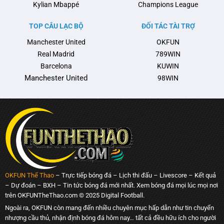
Kylian Mbappé
Champions League
TOP CÂU LẠC BỘ
ĐỐI TÁC TÀI TRỢ
Manchester United
OKFUN
Real Madrid
789WIN
Barcelona
KUWIN
Manchester United
98WIN
OKFUN Thể Thao
– Trực tiếp bóng đá – Lịch thi đấu – Livescore – Kết quả
– Dự đoán – BXH – Tin tức bóng đá mới nhất. Xem bóng đá mọi lúc mọi nơi
trên OKFUNTheThao.com © 2025 Digital Football.
Ngoài ra, OKFUN còn mang đến nhiều chuyên mục hấp dẫn như tin chuyển
nhượng cầu thủ, nhận định bóng đá hôm nay… tất cả đều hữu ích cho người