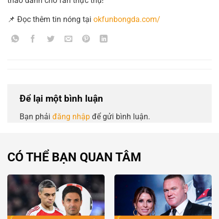
thao dành cho fan thực thụ!
📌 Đọc thêm tin nóng tại
okfunbongda.com/
Để lại một bình luận
Bạn phải
đăng nhập
để gửi bình luận.
CÓ THỂ BẠN QUAN TÂM