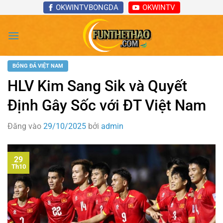
Bỏ
OKWINTVBONGDA
OKWINTV
qua
nội
dung
BÓNG ĐÁ VIỆT NAM
HLV Kim Sang Sik và Quyết
Định Gây Sốc với ĐT Việt Nam
Đăng vào
29/10/2025
bởi
admin
29
Th10