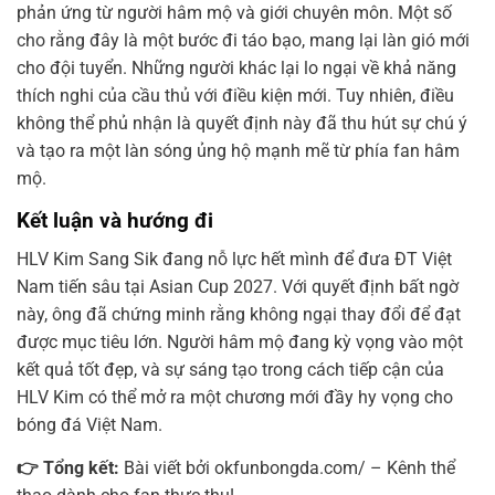
phản ứng từ người hâm mộ và giới chuyên môn. Một số
cho rằng đây là một bước đi táo bạo, mang lại làn gió mới
cho đội tuyển. Những người khác lại lo ngại về khả năng
thích nghi của cầu thủ với điều kiện mới. Tuy nhiên, điều
không thể phủ nhận là quyết định này đã thu hút sự chú ý
và tạo ra một làn sóng ủng hộ mạnh mẽ từ phía fan hâm
mộ.
Kết luận và hướng đi
HLV Kim Sang Sik đang nỗ lực hết mình để đưa ĐT Việt
Nam tiến sâu tại Asian Cup 2027. Với quyết định bất ngờ
này, ông đã chứng minh rằng không ngại thay đổi để đạt
được mục tiêu lớn. Người hâm mộ đang kỳ vọng vào một
kết quả tốt đẹp, và sự sáng tạo trong cách tiếp cận của
HLV Kim có thể mở ra một chương mới đầy hy vọng cho
bóng đá Việt Nam.
👉 Tổng kết:
Bài viết bởi okfunbongda.com/ – Kênh thể