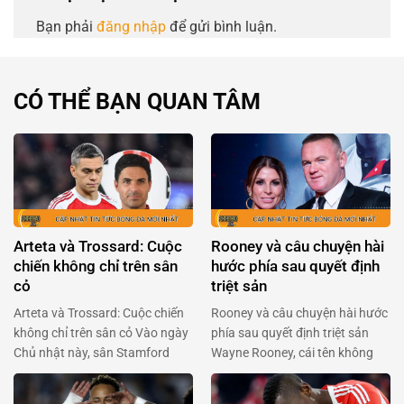
Bạn phải
đăng nhập
để gửi bình luận.
CÓ THỂ BẠN QUAN TÂM
Arteta và Trossard: Cuộc
Rooney và câu chuyện hài
chiến không chỉ trên sân
hước phía sau quyết định
cỏ
triệt sản
Arteta và Trossard: Cuộc chiến
Rooney và câu chuyện hài hước
không chỉ trên sân cỏ Vào ngày
phía sau quyết định triệt sản
Chủ nhật này, sân Stamford
Wayne Rooney, cái tên không
Bridge sẽ lại bùng nổ với cuộc
chỉ gắn liền với Manchester
đối đầu giữa Arsenal và
United mà còn là huyền thoại