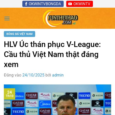
Bỏ
OKWINTVBONGDA
OKWINTV
qua
nội
dung
BÓNG ĐÁ VIỆT NAM
HLV Úc thán phục V-League:
Cầu thủ Việt Nam thật đáng
xem
Đăng vào
24/10/2025
bởi
admin
24
Th10