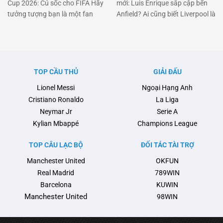
Cup 2026: Cú sốc cho FIFA Hãy
mới: Luis Enrique sắp cập bến
tưởng tượng bạn là một fan
Anfield? Ai cũng biết Liverpool là
hâm mộ bóng đá cuồng nhiệt,
một trong những đội bóng lớn
đang đếm từng ngày để chứng
nhất thế giới, nhưng giờ đây họ
kiến lễ bốc thăm World Cup
đang đối mặt với một thử thách
2026. Nhưng bùm! Một quốc
không nhỏ. Arne Slot, người
gia đã quyết định tẩy chay sự
từng được kỳ vọng sẽ mang lại
TOP CẦU THỦ
GIẢI ĐẤU
kiện này. Đó chính là …
luồng gió mới cho đội bóng, …
Lionel Messi
Ngoại Hạng Anh
Cristiano Ronaldo
La Liga
Neymar Jr
Serie A
Kylian Mbappé
Champions League
TOP CÂU LẠC BỘ
ĐỐI TÁC TÀI TRỢ
Manchester United
OKFUN
Real Madrid
789WIN
Barcelona
KUWIN
Manchester United
98WIN