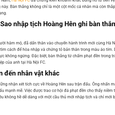
ệt Nam,
Hà Nội FC
đã chứng kiến khoảnh khắc bùng nổ từ tiền vệ
 này. Bàn thắng không chỉ là một cột mốc cá nhân mà còn thắp
ạng.
 Sao nhập tịch Hoàng Hên ghi bàn thắ
ười hâm mộ, đã dấn thân vào chuyến hành trình mới cùng Hà N
 tìm cách để hòa nhập và chứng tỏ bản thân trong màu áo tím.
lực không ngừng. Đặc biệt, bàn thắng từ chấm phạt đền trong t
p của anh tại Hà Nội FC.
an đến nhân vật khác
hững nhận xét tích cực về Hoàng Hên sau trận đấu. Ông nhấn 
đấu mạnh mẽ. Việc được trao cơ hội đá phạt đền cho thấy niềm 
ều không hề dễ dàng với một cầu thủ mới nhập tịch và chỉ mới 