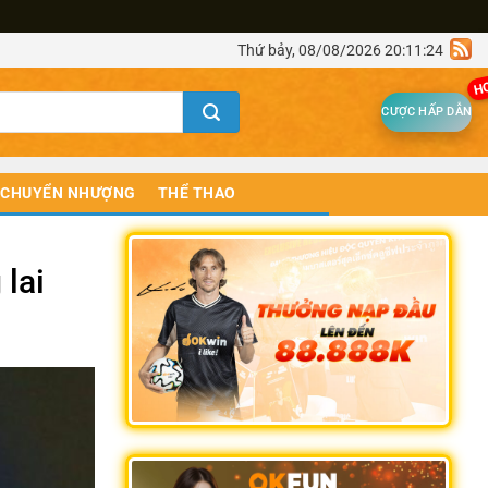
Thứ bảy, 08/08/2026 20:11:24
H
CƯỢC HẤP DẪN
CHUYỂN NHƯỢNG
THỂ THAO
lai