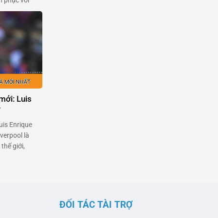
n phục với
dù đang dính
đơn thuần là
mới: Luis
?
uis Enrique
verpool là
thế giới,
 một thử
 từng được kỳ
 đội bóng, …
ĐỐI TÁC TÀI TRỢ