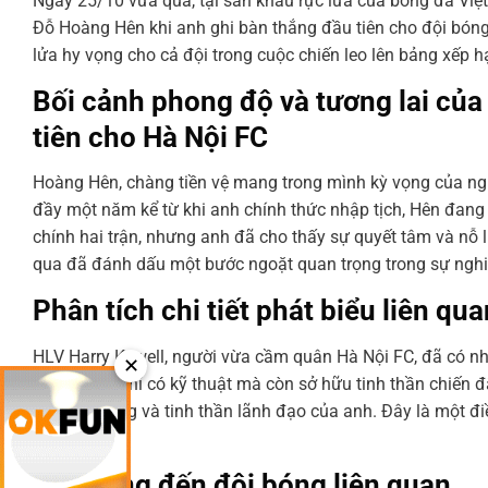
Ngày 25/10 vừa qua, tại sân khấu rực lửa của bóng đá Vi
Đỗ Hoàng Hên khi anh ghi bàn thắng đầu tiên cho đội bóng
lửa hy vọng cho cả đội trong cuộc chiến leo lên bảng xếp h
Bối cảnh phong độ và tương lai của
tiên cho Hà Nội FC
Hoàng Hên, chàng tiền vệ mang trong mình kỳ vọng của ng
đầy một năm kể từ khi anh chính thức nhập tịch, Hên đang
chính hai trận, nhưng anh đã cho thấy sự quyết tâm và nỗ 
qua đã đánh dấu một bước ngoặt quan trọng trong sự nghiệ
Phân tích chi tiết phát biểu liên qu
HLV Harry Kewell, người vừa cầm quân Hà Nội FC, đã có n
✕
Hên không chỉ có kỹ thuật mà còn sở hữu tinh thần chiến 
vào khả năng và tinh thần lãnh đạo của anh. Đây là một đi
hình chính.
Tác động đến đội bóng liên quan