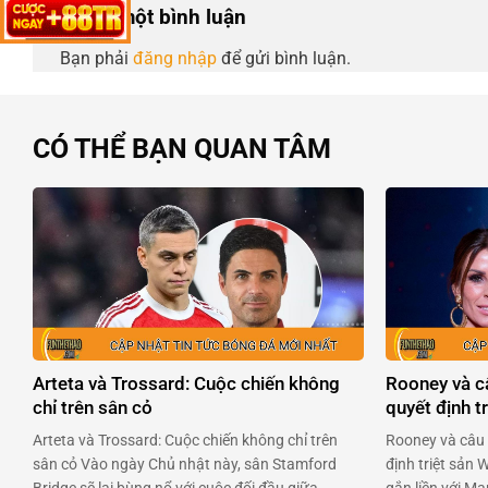
Để lại một bình luận
Bạn phải
đăng nhập
để gửi bình luận.
CÓ THỂ BẠN QUAN TÂM
Arteta và Trossard: Cuộc chiến không
Rooney và c
chỉ trên sân cỏ
quyết định tr
Arteta và Trossard: Cuộc chiến không chỉ trên
Rooney và câu 
sân cỏ Vào ngày Chủ nhật này, sân Stamford
định triệt sản 