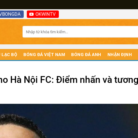
VBONGDA
OKWINTV
 LẠC BỘ
BÓNG ĐÁ VIỆT NAM
BÓNG ĐÁ ANH
NHẬN ĐỊNH
ho Hà Nội FC: Điểm nhấn và tương 