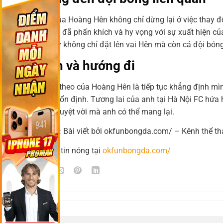
Bàn thắng của Hoàng Hên không chỉ dừng lại ở việc thay đ
cổ động viên đã phấn khích và hy vọng với sự xuất hiện của
mình giờ đây không chỉ đặt lên vai Hên mà còn cả đội bóng,
Kết luận và hướng đi
Bước đi tiếp theo của Hoàng Hên là tiếp tục khẳng định mìn
trì phong độ ổn định. Tương lai của anh tại Hà Nội FC hứa
những điều tuyệt vời mà anh có thể mang lại.
👉 Tổng kết:
Bài viết bởi okfunbongda.com/ – Kênh thể th
📌 Đọc thêm tin nóng tại
okfunbongda.com/