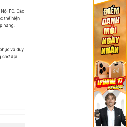
cập
Bóng
Ronaldo
bến
Như
và
Anfield?
 Nội FC. Các
Thế
FIFA:
Không
Cuộc
c thể hiện
Phải
chiến
Sợ!’
dư
ếp hạng.
luận
tại
World
Cup
2026
 phục và duy
g chờ đợi