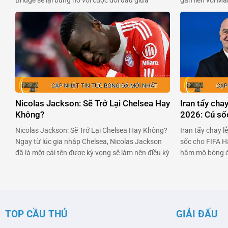
Bridge sẽ lại bùng nổ với cuộc đối đầu giữa
gắn liền với M
Arsenal và Chelsea. Mikel Arteta, người đang
thoại của bóng
chèo lái con tàu Arsenal, đã có những chia sẻ
phải cười nghiê
quan trọng về tình hình của Leandro Trossard,
một podcast củ
ngôi sao người …
Nicolas Jackson: Sẽ Trở Lại Chelsea Hay
Iran tẩy cha
Không?
2026: Cú số
Nicolas Jackson: Sẽ Trở Lại Chelsea Hay Không?
Iran tẩy chay 
Ngay từ lúc gia nhập Chelsea, Nicolas Jackson
sốc cho FIFA H
đã là một cái tên được kỳ vọng sẽ làm nên điều kỳ
hâm mộ bóng đ
diệu. Nhưng đời không như mơ, và bây giờ anh
ngày để chứng 
đang đối mặt với việc trở lại Stamford Bridge sau
Nhưng bùm! Một
khi không thể kích hoạt điều …
chay sự kiện nà
TOP CẦU THỦ
GIẢI ĐẤU