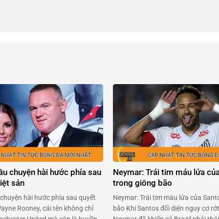
âu chuyện hài hước phía sau
Neymar: Trái tim máu lửa củ
iệt sản
trong giông bão
chuyện hài hước phía sau quyết
Neymar: Trái tim máu lửa của Sant
Wayne Rooney, cái tên không chỉ
bão Khi Santos đối diện nguy cơ rớ