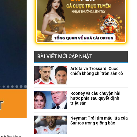
BÀI VIẾT MỚI CẬP NHẬT
Arteta và Trossard: Cuộc
chiến không chỉ trên sân cỏ
Không
có
bình
luận
Rooney và câu chuyện hài
ở
hước phía sau quyết định
Arteta
triệt sản
và
Không
Trossard:
có
Cuộc
bình
Neymar: Trái tim máu lửa của
chiến
luận
Santos trong giông bão
không
ở
Không
chỉ
Rooney
có