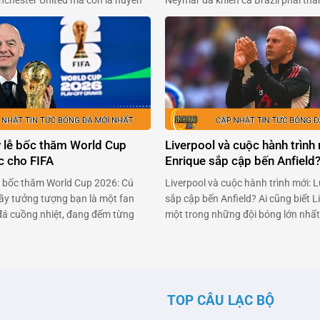
anchester United mà còn là huyền
Neymar đã khiến cả Brazil phải thá
 đá Anh, đã khiến người hâm mộ
quyết định táo bạo: trở lại sân cỏ 
ng ngả với tiết lộ mới đây. Trong
chấn thương nặng. Anh không chỉ 
a BBC Sport, Rooney chia sẻ …
một ngôi sao bóng đá, mà còn là …
y lễ bốc thăm World Cup
Liverpool và cuộc hành trình 
c cho FIFA
Enrique sắp cập bến Anfield
lễ bốc thăm World Cup 2026: Cú
Liverpool và cuộc hành trình mới: L
ãy tưởng tượng bạn là một fan
sắp cập bến Anfield? Ai cũng biết Li
á cuồng nhiệt, đang đếm từng
một trong những đội bóng lớn nhất 
kiến lễ bốc thăm World Cup 2026.
nhưng giờ đây họ đang đối mặt với
 quốc gia đã quyết định tẩy
thách không nhỏ. Arne Slot, người
y. Đó chính là …
vọng sẽ mang lại luồng gió mới cho
TOP CÂU LẠC BỘ