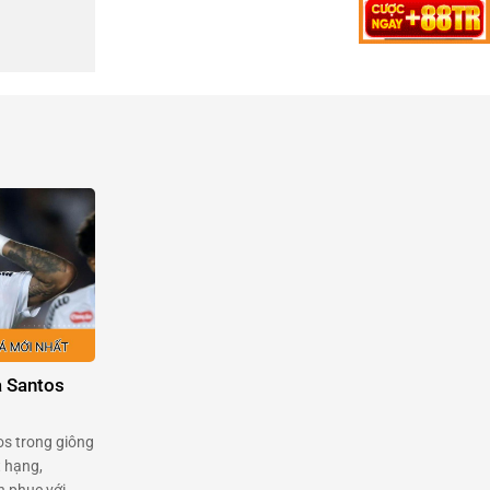
a Santos
os trong giông
t hạng,