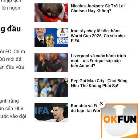
 nhập tịch
trên
và
bình
sân
câu
luận
Nicolas Jackson: Sẽ Trở Lại
 lên ngọn
cỏ
chuyện
ở
Chelsea Hay Không?
hài
Neymar:
Không
hước
Trái
có
phía
tim
bình
ng đầu
sau
máu
luận
Iran tẩy chay lễ bốc thăm
quyết
lửa
ở
World Cup 2026: Cú sốc cho
định
của
Nicolas
FIFA
triệt
Santos
Jackson:
Không
sản
trong
Sẽ
có
ội FC. Chưa
giông
Trở
bình
Liverpool và cuộc hành trình
 Dù mới đá
bão
Lại
luận
mới: Luis Enrique sắp cập
Chelsea
ở
bến Anfield?
rận đấu vừa
Hay
Iran
Không
Không?
tẩy
có
chay
bình
Pep Gọi Man City: ‘Chơi Bóng
lễ
luận
Như Thế Không Phải Sợ!’
bốc
ở
Không
thăm
Liverpool
có
World
và
mạnh rằng
bình
✕
Cup
cuộc
luận
Ronaldo và FIFA: Cuộc chiến
tin của HLV
2026:
hành
ở
dư luận tại World Cup 2026
Cú
trình
Pep
Không
bước vào đội
sốc
mới:
Gọi
có
cho
Luis
Man
bình
FIFA
Enrique
City:
luận
sắp
‘Chơi
ở