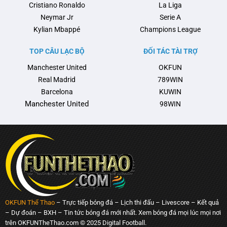
Cristiano Ronaldo
La Liga
Neymar Jr
Serie A
Kylian Mbappé
Champions League
TOP CÂU LẠC BỘ
ĐỐI TÁC TÀI TRỢ
Manchester United
OKFUN
Real Madrid
789WIN
Barcelona
KUWIN
Manchester United
98WIN
OKFUN Thể Thao
– Trực tiếp bóng đá – Lịch thi đấu – Livescore – Kết quả
– Dự đoán – BXH – Tin tức bóng đá mới nhất. Xem bóng đá mọi lúc mọi nơi
trên OKFUNTheThao.com © 2025 Digital Football.