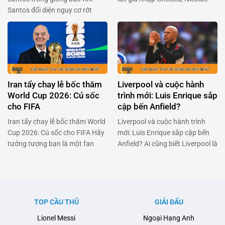
Santos đối diện nguy cơ rớt
Jackson đã là một cái tên được
hạng, Neymar đã khiến cả Brazil
kỳ vọng sẽ làm nên điều kỳ diệu.
phải thán phục với quyết định
Nhưng đời không như mơ, và
táo bạo: trở lại sân cỏ dù đang
bây giờ anh đang đối mặt với
dính chấn thương nặng. Anh
việc trở lại Stamford Bridge sau
không chỉ đơn thuần là một ngôi
khi không thể kích hoạt điều …
sao bóng đá, mà còn là …
Iran tẩy chay lễ bốc thăm
Liverpool và cuộc hành
World Cup 2026: Cú sốc
trình mới: Luis Enrique sắp
cho FIFA
cập bến Anfield?
Iran tẩy chay lễ bốc thăm World
Liverpool và cuộc hành trình
Cup 2026: Cú sốc cho FIFA Hãy
mới: Luis Enrique sắp cập bến
tưởng tượng bạn là một fan
Anfield? Ai cũng biết Liverpool là
hâm mộ bóng đá cuồng nhiệt,
một trong những đội bóng lớn
đang đếm từng ngày để chứng
nhất thế giới, nhưng giờ đây họ
kiến lễ bốc thăm World Cup
đang đối mặt với một thử thách
2026. Nhưng bùm! Một quốc
không nhỏ. Arne Slot, người
gia đã quyết định tẩy chay sự
từng được kỳ vọng sẽ mang lại
TOP CẦU THỦ
GIẢI ĐẤU
kiện này. Đó chính là …
luồng gió mới cho đội bóng, …
Lionel Messi
Ngoại Hạng Anh