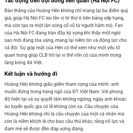
Tác động đến đội bóng liên quan (Hà Nội FC)
Bàn thắng của Hoàng Hên không chỉ mang lại ba điểm quý
giá, giúp Hà Nội FC leo lên vị trí thứ 6 trên bảng xếp hạng,
mà còn tạo ra một làn sóng cổ vũ từ người hâm mộ. Fan
của Hà Nội FC đang tràn đầy kỳ vọng khi thấy một ngôi
sao mới đang tỏa sáng, mang lại niềm tin và động lực cho
cả đội. Sự góp mặt của Hên có thể xem như một yếu tố
quan trọng giúp CLB trở lại vị thế vốn có của mình trong
làng bóng đá Việt.
Kết luận và hướng đi
Hoàng Hên không giấu giếm tham vọng của mình: anh
muốn đứng trong hàng ngũ của ĐT Việt Nam. Với phong
độ hiện tại và sự quyết tâm không ngừng, ngày anh khoác
áo tuyển quốc gia có lẽ không còn xa. Câu chuyện của
Hoàng Hên không chỉ là câu chuyện của một cá nhân mà
còn là niềm khích lệ cho bao cầu thủ khác, rằng nỗ lực và
đam mê sẽ được đền đáp xứng đáng.