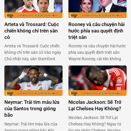
Arteta và Trossard: Cuộc
Rooney và câu chuyện hài
chiến không chỉ trên sân
hước phía sau quyết định
cỏ
triệt sản
Arteta và Trossard: Cuộc chiến
Rooney và câu chuyện hài hước
không chỉ trên sân cỏ Vào ngày
phía sau quyết định triệt sản
Chủ nhật này, sân Stamford
Wayne Rooney, cái tên không
Bridge sẽ lại bùng nổ với cuộc
chỉ gắn liền với Manchester
đối đầu giữa Arsenal và
United mà còn là huyền thoại
Chelsea. Mikel Arteta, người
của bóng đá Anh, đã khiến
đang chèo lái con tàu Arsenal,
người hâm mộ phải cười
đã có những chia sẻ quan trọng
nghiêng ngả với tiết lộ mới đây.
về tình hình của Leandro
Trong một podcast của BBC
Neymar: Trái tim máu lửa
Nicolas Jackson: Sẽ Trở
Trossard, ngôi sao người …
Sport, Rooney chia sẻ …
của Santos trong giông
Lại Chelsea Hay Không?
bão
Nicolas Jackson: Sẽ Trở Lại
Neymar: Trái tim máu lửa của
Chelsea Hay Không? Ngay từ
Santos trong giông bão Khi
lúc gia nhập Chelsea, Nicolas