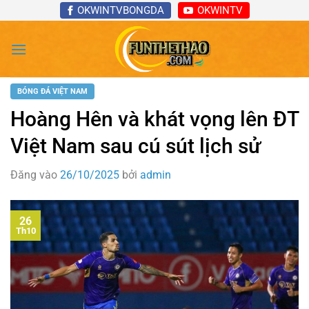
Bỏ
OKWINTVBONGDA
OKWINTV
qua
nội
dung
BÓNG ĐÁ VIỆT NAM
Hoàng Hên và khát vọng lên ĐT
Việt Nam sau cú sút lịch sử
Đăng vào
26/10/2025
bởi
admin
26
Th10