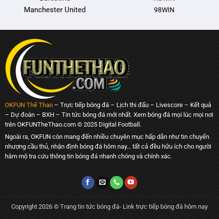
Manchester United
98WIN
OKFUN Thể Thao
– Trực tiếp bóng đá – Lịch thi đấu – Livescore – Kết quả
– Dự đoán – BXH – Tin tức bóng đá mới nhất. Xem bóng đá mọi lúc mọi nơi
trên OKFUNTheThao.com © 2025 Digital Football.
Ngoài ra, OKFUN còn mang đến nhiều chuyên mục hấp dẫn như tin chuyển
nhượng cầu thủ, nhận định bóng đá hôm nay… tất cả đều hữu ích cho người
hâm mộ tra cứu thông tin bóng đá nhanh chóng và chính xác.
Copyright 2026 © Trang tin tức bóng đá
- Link trực tiếp bóng đá hôm nay