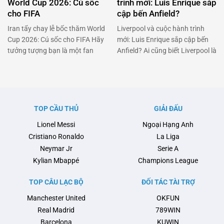
World Cup 2026: Cú sốc
trình mới: Luis Enrique sắp
cho FIFA
cập bến Anfield?
Iran tẩy chay lễ bốc thăm World
Liverpool và cuộc hành trình
Cup 2026: Cú sốc cho FIFA Hãy
mới: Luis Enrique sắp cập bến
tưởng tượng bạn là một fan
Anfield? Ai cũng biết Liverpool là
hâm mộ bóng đá cuồng nhiệt,
một trong những đội bóng lớn
đang đếm từng ngày để chứng
nhất thế giới, nhưng giờ đây họ
kiến lễ bốc thăm World Cup
đang đối mặt với một thử thách
2026. Nhưng bùm! Một quốc
không nhỏ. Arne Slot, người
gia đã quyết định tẩy chay sự
từng được kỳ vọng sẽ mang lại
TOP CẦU THỦ
GIẢI ĐẤU
kiện này. Đó chính là …
luồng gió mới cho đội bóng, …
Lionel Messi
Ngoại Hạng Anh
Cristiano Ronaldo
La Liga
Neymar Jr
Serie A
Kylian Mbappé
Champions League
TOP CÂU LẠC BỘ
ĐỐI TÁC TÀI TRỢ
Manchester United
OKFUN
Real Madrid
789WIN
Barcelona
KUWIN