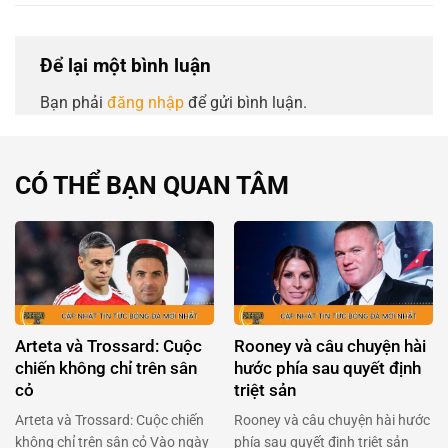
Để lại một bình luận
Bạn phải
đăng nhập
để gửi bình luận.
CÓ THỂ BẠN QUAN TÂM
Arteta và Trossard: Cuộc
Rooney và câu chuyện hài
chiến không chỉ trên sân
hước phía sau quyết định
cỏ
triệt sản
Arteta và Trossard: Cuộc chiến
Rooney và câu chuyện hài hước
không chỉ trên sân cỏ Vào ngày
phía sau quyết định triệt sản