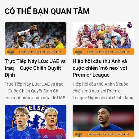
CÓ THỂ BẠN QUAN TÂM
Trực Tiếp Nảy Lửa: UAE vs
Hiệp hội cầu thủ Anh và
Iraq – Cuộc Chiến Quyết
cuộc chiến ‘mỏ neo’ với
Định
Premier League
Trực Tiếp Nảy Lửa: UAE vs Iraq
Hiệp hội cầu thủ Anh và cuộc
– Cuộc Chiến Quyết Định Chỉ
chiến ‘mỏ neo’ với Premier
còn một bước chân nữa để UAE
League Ngọn gió tài chính đang
và Iraq chạm tay vào giấc mơ
thổi mạnh qua Premier League,
World Cup đang chờ đợi phía
khi Hiệp hội cầu thủ chuyên
trước. Hai đội bóng đầy khao
nghiệp Anh (PFA) sẵn sàng ‘xắn
khát này sẽ đụng độ nhau trong
tay áo’ đối đầu với ban tổ chức
trận chiến không khoan nhượng
giải đấu. Trong bối cảnh Premier
vào 23h00 ngày 13/11. …
League chuẩn bị thông qua một