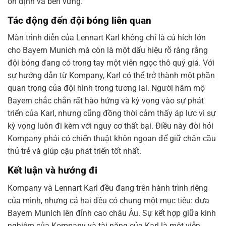
ổn định và bền vững.
Tác động đến đội bóng liên quan
Màn trình diễn của Lennart Karl không chỉ là cú hích lớn
cho Bayern Munich mà còn là một dấu hiệu rõ ràng rằng
đội bóng đang có trong tay một viên ngọc thô quý giá. Với
sự hướng dẫn từ Kompany, Karl có thể trở thành một phần
quan trọng của đội hình trong tương lai. Người hâm mộ
Bayern chắc chắn rất hào hứng và kỳ vọng vào sự phát
triển của Karl, nhưng cũng đồng thời cảm thấy áp lực vì sự
kỳ vọng luôn đi kèm với nguy cơ thất bại. Điều này đòi hỏi
Kompany phải có chiến thuật khôn ngoan để giữ chân cầu
thủ trẻ và giúp cậu phát triển tốt nhất.
Kết luận và hướng đi
Kompany và Lennart Karl đều đang trên hành trình riêng
của mình, nhưng cả hai đều có chung một mục tiêu: đưa
Bayern Munich lên đỉnh cao châu Âu. Sự kết hợp giữa kinh
nghiệm của Kompany và tài năng của Karl là một viễn