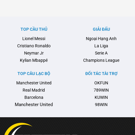
trước một cột mốc quan trọng
lần nữa chiếm sóng khi vấn đề
khi Pep Guardiola có thể sẽ rời
liên quan đến chấn thương của
ghế huấn luyện sau mùa hè tới.
tài năng trẻ Lamine Yamal và
Pep đã biến Man City thành một
cuộc trao đổi căng thẳng giữa
thế lực không thể cản phá tại
đội bóng này với Liên đoàn
TOP CẦU THỦ
GIẢI ĐẤU
Anh và châu Âu, với …
Bóng đá Tây Ban Nha (RFEF)
Lionel Messi
Ngoại Hạng Anh
nổi …
Cristiano Ronaldo
La Liga
Neymar Jr
Serie A
Kylian Mbappé
Champions League
TOP CÂU LẠC BỘ
ĐỐI TÁC TÀI TRỢ
Manchester United
OKFUN
Real Madrid
789WIN
Barcelona
KUWIN
Manchester United
98WIN