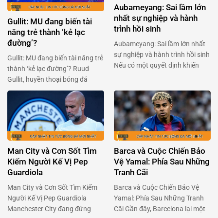
Aubameyang: Sai lầm lớn
…
nhất sự nghiệp và hành
Gullit: MU đang biến tài
trình hồi sinh
năng trẻ thành ‘kẻ lạc
đường’?
Aubameyang: Sai lầm lớn nhất
sự nghiệp và hành trình hồi sinh
Gullit: MU đang biến tài năng trẻ
Nếu có một quyết định khiến
thành ‘kẻ lạc đường’? Ruud
Pierre-Emerick Aubameyang
Gullit, huyền thoại bóng đá
cảm thấy tiếc nuối nhất, thì đó
người Hà Lan, gần đây đã gây
chính là lần chuyển đến Chelsea
bão với phát biểu về Alejandro
vào năm 2022. Chân sút người
Garnacho – tài năng trẻ của
Gabon đã dám trải lòng về giai
Manchester United. Ông cho
đoạn u ám ấy, và cách anh đang
rằng Garnacho, một viên ngọc
tìm …
sáng giá, đang bị kìm hãm bởi
Man City và Cơn Sốt Tìm
Barca và Cuộc Chiến Bảo
chính môi trường …
Kiếm Người Kế Vị Pep
Vệ Yamal: Phía Sau Những
Guardiola
Tranh Cãi
Man City và Cơn Sốt Tìm Kiếm
Barca và Cuộc Chiến Bảo Vệ
Người Kế Vị Pep Guardiola
Yamal: Phía Sau Những Tranh
Manchester City đang đứng
Cãi Gần đây, Barcelona lại một