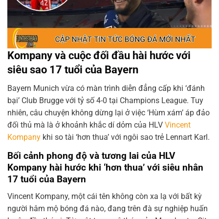
Kompany và cuộc đối đầu hài hước với
siêu sao 17 tuổi của Bayern
Bayern Munich vừa có màn trình diễn đẳng cấp khi ‘đánh
bại’ Club Brugge với tỷ số 4-0 tại Champions League. Tuy
nhiên, câu chuyện không dừng lại ở việc ‘Hùm xám’ áp đảo
đối thủ mà là ở khoảnh khắc dí dỏm của HLV
Vincent
Kompany
khi so tài ‘hơn thua’ với ngôi sao trẻ Lennart Karl.
Bối cảnh phong độ và tương lai của HLV
Kompany hài hước khi ‘hơn thua’ với siêu nhân
17 tuổi của Bayern
Vincent Kompany, một cái tên không còn xa lạ với bất kỳ
người hâm mộ bóng đá nào, đang trên đà sự nghiệp huấn