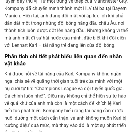
luyện đầy thú vị. Từ một trung vệ thép của Manchester City,
Kompany đã chuyển mình thành một HLV tài ba tại Bayern
Munich. Hiện tại, anh đang đối mặt với áp lực lớn khi phải
dẫn dắt một trong những đội bóng hàng đầu châu Âu, nơi
thành tích luôn được đặt lên hàng đầu. Nhưng không vì thế
mà anh mất đi sự hài hước của mình, đặc biệt khi đối diện
với Lennart Karl – tài năng trẻ đang lên của đội bóng.
Phân tích chi tiết phát biểu liên quan đến nhân
vật khác
Khi được hỏi về tài năng của Karl, Kompany không ngần
ngại chia sẻ về quãng thời gian tuổi trẻ của mình với một
nụ cười tự tin: “Champions League và đội tuyển quốc gia.
Đá chính luôn nhé!”. Điều này không chỉ thể hiện sự tự hào
về quá khứ của anh mà còn là một cách để khích lệ Karl
tiếp tục phát triển. Kompany hiểu rằng tài năng cần được
nuôi dưỡng một cách cẩn thận, và anh không muốn Karl bị
‘cường điệu’ quá mức, mà thay vào đó là một sự phát triển