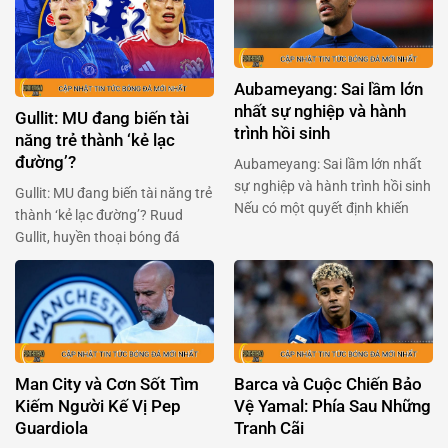
trước. Hai đội bóng đầy khao
nghiệp Anh (PFA) sẵn sàng ‘xắn
khát này sẽ đụng độ nhau trong
tay áo’ đối đầu với ban tổ chức
trận chiến không khoan nhượng
giải đấu. Trong bối cảnh Premier
vào 23h00 ngày 13/11. …
League chuẩn bị thông qua một
Aubameyang: Sai lầm lớn
…
nhất sự nghiệp và hành
Gullit: MU đang biến tài
trình hồi sinh
năng trẻ thành ‘kẻ lạc
đường’?
Aubameyang: Sai lầm lớn nhất
sự nghiệp và hành trình hồi sinh
Gullit: MU đang biến tài năng trẻ
Nếu có một quyết định khiến
thành ‘kẻ lạc đường’? Ruud
Pierre-Emerick Aubameyang
Gullit, huyền thoại bóng đá
cảm thấy tiếc nuối nhất, thì đó
người Hà Lan, gần đây đã gây
chính là lần chuyển đến Chelsea
bão với phát biểu về Alejandro
vào năm 2022. Chân sút người
Garnacho – tài năng trẻ của
Gabon đã dám trải lòng về giai
Manchester United. Ông cho
đoạn u ám ấy, và cách anh đang
rằng Garnacho, một viên ngọc
tìm …
sáng giá, đang bị kìm hãm bởi
Man City và Cơn Sốt Tìm
Barca và Cuộc Chiến Bảo
chính môi trường …
Kiếm Người Kế Vị Pep
Vệ Yamal: Phía Sau Những
Guardiola
Tranh Cãi