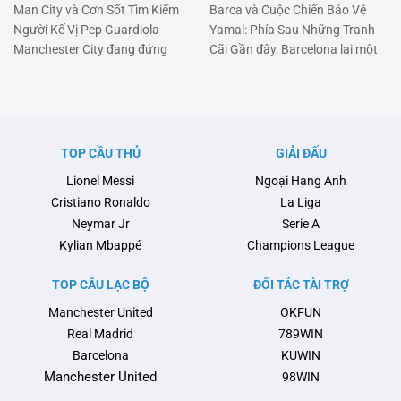
Man City và Cơn Sốt Tìm Kiếm
Barca và Cuộc Chiến Bảo Vệ
Người Kế Vị Pep Guardiola
Yamal: Phía Sau Những Tranh
Manchester City đang đứng
Cãi Gần đây, Barcelona lại một
trước một cột mốc quan trọng
lần nữa chiếm sóng khi vấn đề
khi Pep Guardiola có thể sẽ rời
liên quan đến chấn thương của
ghế huấn luyện sau mùa hè tới.
tài năng trẻ Lamine Yamal và
Pep đã biến Man City thành một
cuộc trao đổi căng thẳng giữa
thế lực không thể cản phá tại
đội bóng này với Liên đoàn
TOP CẦU THỦ
GIẢI ĐẤU
Anh và châu Âu, với …
Bóng đá Tây Ban Nha (RFEF)
Lionel Messi
Ngoại Hạng Anh
nổi …
Cristiano Ronaldo
La Liga
Neymar Jr
Serie A
Kylian Mbappé
Champions League
TOP CÂU LẠC BỘ
ĐỐI TÁC TÀI TRỢ
Manchester United
OKFUN
Real Madrid
789WIN
Barcelona
KUWIN
Manchester United
98WIN