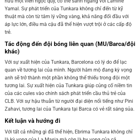
hữu một viên ngọc quý, có thể sánh ngang với Lamine
Yamal. Sự phát triển của Tunkara không chỉ đến từ kỹ
thuật mà còn từ tâm lý vững vàng, khả năng đối đầu với
áp lực lớn, điều mà cậu đã thể hiện vượt trội ở các cấp độ
trẻ.
Tác động đến đội bóng liên quan (MU/Barca/đội
khác)
Với sự xuất hiện của Tunkara, Barcelona có lý do để lạc
quan về tương lai của mình. Người hâm mộ đang kỳ vọng
anh sẽ trở thành một phần không thể thiếu trong đội một
tương lai. Sự xuất hiện của Tunkara giúp củng cố niềm tin
của các cules vào chính sách phát triển cầu thủ trẻ của
CLB. Với sự hậu thuẫn từ người đại diện nổi tiếng như Pini
Zahavi, tương lai của Tunkara tại Barca có vẻ rất sáng sủa.
Kết luận và hướng đi
Với tất cả những gì đã thể hiện, Ebrima Tunkara không chỉ
là kỳ vọng của La Masia mà còn là hy vọng của cả