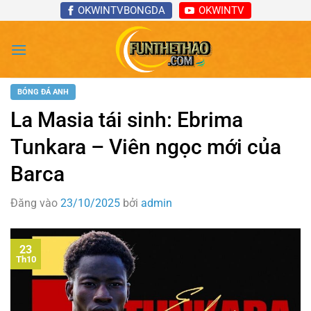
Bỏ
OKWINTVBONGDA
OKWINTV
qua
nội
dung
BÓNG ĐÁ ANH
La Masia tái sinh: Ebrima
Tunkara – Viên ngọc mới của
Barca
Đăng vào
23/10/2025
bởi
admin
23
Th10