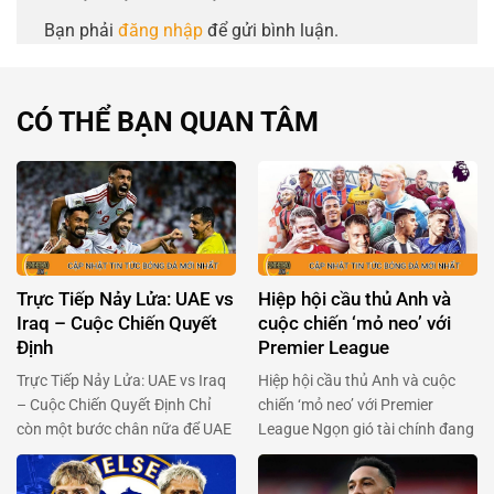
Bạn phải
đăng nhập
để gửi bình luận.
CÓ THỂ BẠN QUAN TÂM
Trực Tiếp Nảy Lửa: UAE vs
Hiệp hội cầu thủ Anh và
Iraq – Cuộc Chiến Quyết
cuộc chiến ‘mỏ neo’ với
Định
Premier League
Trực Tiếp Nảy Lửa: UAE vs Iraq
Hiệp hội cầu thủ Anh và cuộc
– Cuộc Chiến Quyết Định Chỉ
chiến ‘mỏ neo’ với Premier
còn một bước chân nữa để UAE
League Ngọn gió tài chính đang
và Iraq chạm tay vào giấc mơ
thổi mạnh qua Premier League,
World Cup đang chờ đợi phía
khi Hiệp hội cầu thủ chuyên