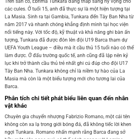
Trên sân cỏ, Ebrima Tunkara đang thắp sáng hy vọng cho
các cules. Ở tuổi 15, anh đã thực sự là một hiện tượng tại
La Masia. Sinh ra tại Gambia, Tunkara đến Tây Ban Nha từ
năm 2017 và nhanh chóng khẳng định mình tại học viện
nổi tiếng này. Với tốc độ, kỹ thuật và khả năng ghi bàn ấn
tượng, Tunkara đã được đôn lên đội U19 Barca tham dự
UEFA Youth League – điều mà ít cầu thủ 15 tuổi nào có thể
làm được. Ở đấu trường quốc tế, anh cũng đã lập nên kỷ
lục khi trở thành cầu thủ trẻ nhất ghi cú đúp cho đội U17
Tây Ban Nha. Tunkara không chỉ là niềm tự hào của La
Masia mà còn là một biểu tượng mới cho tương lai của
Barca.
Phân tích chi tiết phát biểu liên quan đến nhân
vật khác
Chuyên gia chuyển nhượng Fabrizio Romano, một cái tên
không còn xa lạ trong giới bóng đá, đã không tiếc lời khen
ngợi Tunkara. Romano nhấn mạnh rằng Barca đang sở