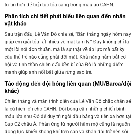
tự tin hơn để tiếp tục tỏa sáng trong màu áo CAHN.
Phân tích chi tiết phát biểu liên quan đến nhân
vật khác
Sau trận đấu, Lê Văn Đô chia sẻ, “Bàn thắng ngày hôm nay
giúp em giải tỏa rất nhiều về mặt tâm lý.” Đây không chỉ là
một lời nói đơn thuần, mà là sự thật về áp lực mà bất kỳ
cầu thủ trẻ nào cũng phải đối mặt. Khả năng nắm bắt cơ
hội và tinh thần chiến đấu bền bỉ của Đô là những điểm
mạnh giúp anh nổi bật giữa rừng sao trẻ.
Tác động đến đội bóng liên quan (MU/Barca/đội
khác)
Chiến thắng và màn trình diễn của Lê Văn Đô chắc chắn sẽ
là cú hích lớn cho CAHN. Đội bóng cần những chiến binh
máu lửa như Đô để duy trì ngôi đầu bảng và tiến xa hơn tại
Cúp C2 châu Á. Phản ứng từ người hâm mộ cũng là nguồn
động lực, khiến không khí trên sân và khán đài trở nên sôi