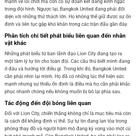
mạnh về lối chơi mà còn có sự đoàn kết đáng kinh ngạc
trong đội hình. Ngược lại, Bangkok United đang phải đối
diện với những thử thách lớn. Họ không thể giữ được sự ổn
định và liên tục gặp khó khăn trong các trận đấu gần đây.
Phân tích chi tiết phát biểu liên quan đến nhân
vật khác
Những phát biểu từ ban lãnh đạo Lion City đang tạo ra
một tâm lý tự tin cho toàn đội. Các cầu thủ biết mình đang
ở đâu và hướng tới điều gì. Trong khi đó, Bangkok United
cần phải nhìn lại mình. Họ đã có những lúc thể hiện sức
mạnh nhưng sự thiếu ổn định là điều mà họ cần phải khắc
phục nhanh chóng nếu không muốn bị bỏ lại phía sau.
Tác động đến đội bóng liên quan
Đối với Lion City, chiến thắng không chỉ là mục tiêu mà còn
là cách để khẳng định vị thế. Sự tự tin đang lan tỏa trong
phòng thay đồ và người hâm mộ đang kỳ vọng vào một cú