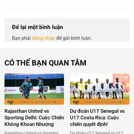
Để lại một bình luận
Bạn phải
đăng nhập
để gửi bình luận.
CÓ THỂ BẠN QUAN TÂM
Rajasthan United vs
Dự đoán U17 Senegal vs
Sporting Delhi: Cuộc Chiến
U17 Costa Rica: Cuộc
Không Khoan Nhượng
chiến quyết định!
Rajasthan United vs Sporting
Dự đoán U17 Senegal vs U17