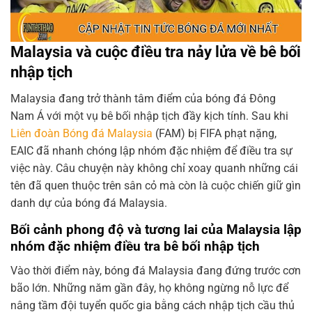
Malaysia và cuộc điều tra nảy lửa về bê bối
nhập tịch
Malaysia đang trở thành tâm điểm của bóng đá Đông
Nam Á với một vụ bê bối nhập tịch đầy kịch tính. Sau khi
Liên đoàn Bóng đá Malaysia
(FAM) bị FIFA phạt nặng,
EAIC đã nhanh chóng lập nhóm đặc nhiệm để điều tra sự
việc này. Câu chuyện này không chỉ xoay quanh những cái
tên đã quen thuộc trên sân cỏ mà còn là cuộc chiến giữ gìn
danh dự của bóng đá Malaysia.
Bối cảnh phong độ và tương lai của Malaysia lập
nhóm đặc nhiệm điều tra bê bối nhập tịch
Vào thời điểm này, bóng đá Malaysia đang đứng trước cơn
bão lớn. Những năm gần đây, họ không ngừng nỗ lực để
nâng tầm đội tuyển quốc gia bằng cách nhập tịch cầu thủ