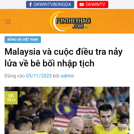
Bỏ
OKWINTVBONGDA
OKWINTV
qua
nội
dung
BÓNG ĐÁ VIỆT NAM
Malaysia và cuộc điều tra nảy
lửa về bê bối nhập tịch
Đăng vào
05/11/2025
bởi
admin
05
Th11