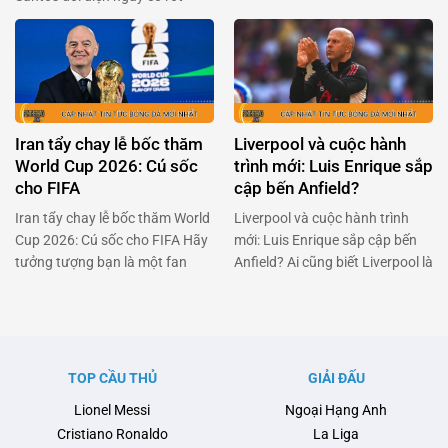
hạng, Neymar đã khiến cả Brazil
kỳ vọng sẽ làm nên điều kỳ diệu.
phải thán phục với quyết định
Nhưng đời không như mơ, và
táo bạo: trở lại sân cỏ dù đang
bây giờ anh đang đối mặt với
dính chấn thương nặng. Anh
việc trở lại Stamford Bridge sau
không chỉ đơn thuần là một ngôi
khi không thể kích hoạt điều …
sao bóng đá, mà còn là …
Iran tẩy chay lễ bốc thăm
Liverpool và cuộc hành
World Cup 2026: Cú sốc
trình mới: Luis Enrique sắp
cho FIFA
cập bến Anfield?
Iran tẩy chay lễ bốc thăm World
Liverpool và cuộc hành trình
Cup 2026: Cú sốc cho FIFA Hãy
mới: Luis Enrique sắp cập bến
tưởng tượng bạn là một fan
Anfield? Ai cũng biết Liverpool là
hâm mộ bóng đá cuồng nhiệt,
một trong những đội bóng lớn
đang đếm từng ngày để chứng
nhất thế giới, nhưng giờ đây họ
kiến lễ bốc thăm World Cup
đang đối mặt với một thử thách
2026. Nhưng bùm! Một quốc
không nhỏ. Arne Slot, người
gia đã quyết định tẩy chay sự
từng được kỳ vọng sẽ mang lại
TOP CẦU THỦ
GIẢI ĐẤU
kiện này. Đó chính là …
luồng gió mới cho đội bóng, …
Lionel Messi
Ngoại Hạng Anh
Cristiano Ronaldo
La Liga