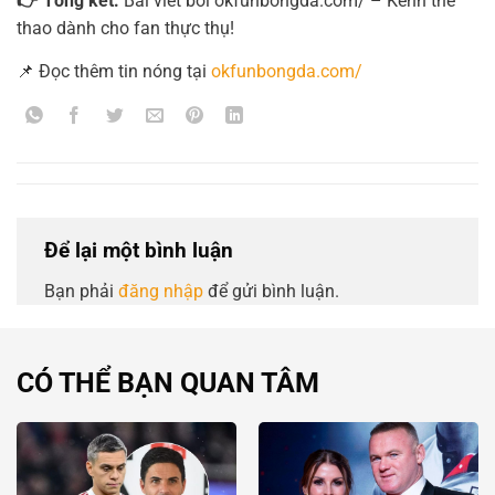
👉 Tổng kết:
Bài viết bởi okfunbongda.com/ – Kênh thể
thao dành cho fan thực thụ!
📌 Đọc thêm tin nóng tại
okfunbongda.com/
Để lại một bình luận
Bạn phải
đăng nhập
để gửi bình luận.
CÓ THỂ BẠN QUAN TÂM