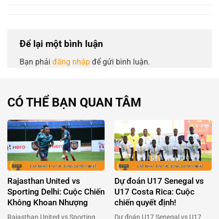
Để lại một bình luận
Bạn phải
đăng nhập
để gửi bình luận.
CÓ THỂ BẠN QUAN TÂM
Rajasthan United vs
Dự đoán U17 Senegal vs
Sporting Delhi: Cuộc Chiến
U17 Costa Rica: Cuộc
Không Khoan Nhượng
chiến quyết định!
Rajasthan United vs Sporting
Dự đoán U17 Senegal vs U17