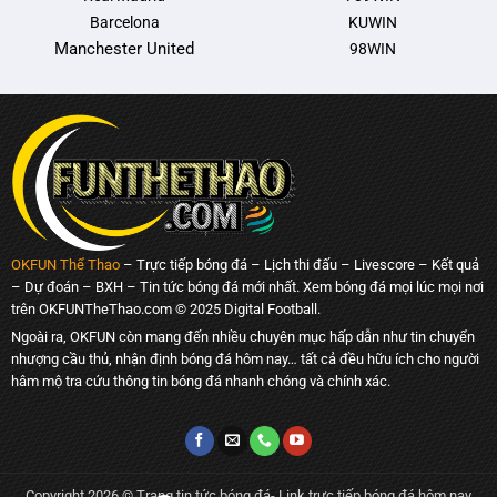
Barcelona
KUWIN
Manchester United
98WIN
OKFUN Thể Thao
– Trực tiếp bóng đá – Lịch thi đấu – Livescore – Kết quả
– Dự đoán – BXH – Tin tức bóng đá mới nhất. Xem bóng đá mọi lúc mọi nơi
trên OKFUNTheThao.com © 2025 Digital Football.
Ngoài ra, OKFUN còn mang đến nhiều chuyên mục hấp dẫn như tin chuyển
nhượng cầu thủ, nhận định bóng đá hôm nay… tất cả đều hữu ích cho người
hâm mộ tra cứu thông tin bóng đá nhanh chóng và chính xác.
Copyright 2026 © Trang tin tức bóng đá
- Link trực tiếp bóng đá hôm nay