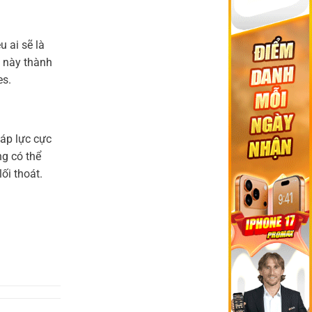
cập
Bóng
Ronaldo
bến
Như
và
Anfield?
Thế
FIFA:
Không
Cuộc
 ai sẽ là
Phải
chiến
Sợ!’
dư
 này thành
luận
es.
tại
World
Cup
2026
 áp lực cực
ng có thể
ối thoát.