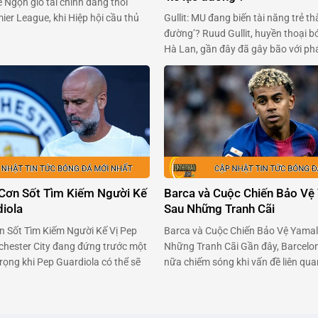
 Ngọn gió tài chính đang thổi
Gullit: MU đang biến tài năng trẻ th
er League, khi Hiệp hội cầu thủ
đường’? Ruud Gullit, huyền thoại b
Anh (PFA) sẵn sàng ‘xắn tay áo’
Hà Lan, gần đây đã gây bão với phá
 tổ chức giải đấu. Trong bối cảnh
Alejandro Garnacho – tài năng trẻ 
 chuẩn bị thông qua một …
Manchester United. Ông cho rằng 
viên ngọc sáng giá, đang bị kìm hã
môi trường …
 Cơn Sốt Tìm Kiếm Người Kế
Barca và Cuộc Chiến Bảo Vệ 
diola
Sau Những Tranh Cãi
n Sốt Tìm Kiếm Người Kế Vị Pep
Barca và Cuộc Chiến Bảo Vệ Yamal
hester City đang đứng trước một
Những Tranh Cãi Gần đây, Barcelon
rọng khi Pep Guardiola có thể sẽ
nữa chiếm sóng khi vấn đề liên qu
yện sau mùa hè tới. Pep đã biến
thương của tài năng trẻ Lamine Ya
 một thế lực không thể cản phá
trao đổi căng thẳng giữa đội bóng 
 Âu, với …
đoàn Bóng đá Tây Ban Nha (RFEF) 