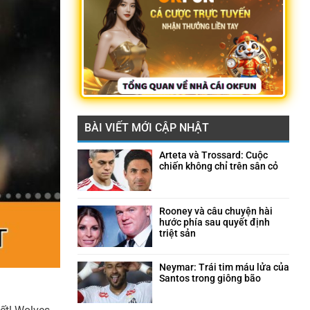
BÀI VIẾT MỚI CẬP NHẬT
Arteta và Trossard: Cuộc
chiến không chỉ trên sân cỏ
Không
có
bình
luận
Rooney và câu chuyện hài
ở
hước phía sau quyết định
Arteta
triệt sản
và
Không
Trossard:
có
Cuộc
bình
Neymar: Trái tim máu lửa của
chiến
luận
Santos trong giông bão
không
ở
Không
chỉ
Rooney
có