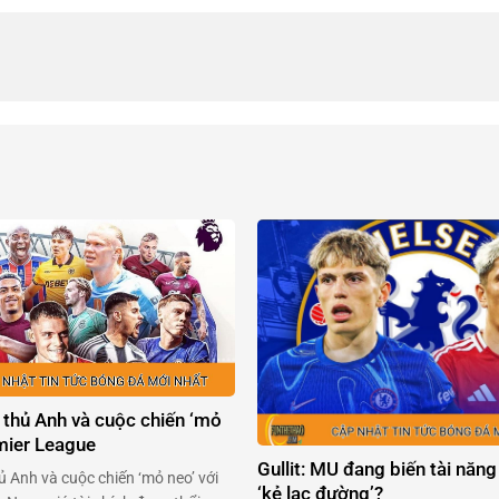
 thủ Anh và cuộc chiến ‘mỏ
emier League
Gullit: MU đang biến tài năng
ủ Anh và cuộc chiến ‘mỏ neo’ với
‘kẻ lạc đường’?