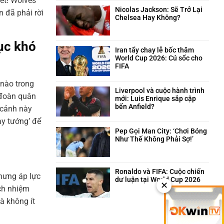
ết! Wolves
trên
và
bình
sân
câu
luận
Nicolas Jackson: Sẽ Trở Lại
n đã phải rời
cỏ
chuyện
ở
Chelsea Hay Không?
hài
Neymar:
Không
hước
Trái
có
phía
tim
bình
ục khó
sau
máu
luận
Iran tẩy chay lễ bốc thăm
quyết
lửa
ở
World Cup 2026: Cú sốc cho
định
của
Nicolas
FIFA
triệt
Santos
Jackson:
Không
sản
trong
Sẽ
có
 nào trong
giông
Trở
bình
Liverpool và cuộc hành trình
p đoàn quân
bão
Lại
luận
mới: Luis Enrique sắp cập
Chelsea
ở
bến Anfield?
i cảnh này
Hay
Iran
Không
ay tướng’ để
Không?
tẩy
có
chay
bình
Pep Gọi Man City: ‘Chơi Bóng
lễ
luận
Như Thế Không Phải Sợ!’
bốc
ở
Không
thăm
Liverpool
có
World
và
bình
Cup
cuộc
luận
Ronaldo và FIFA: Cuộc chiến
Nhưng áp lực
2026:
hành
ở
dư luận tại World Cup 2026
✕
Cú
trình
Pep
Không
ách nhiệm
sốc
mới:
Gọi
có
à không ít
cho
Luis
Man
bình
FIFA
Enrique
City:
luận
sắp
‘Chơi
ở