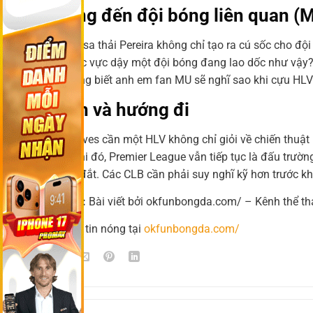
Tác động đến đội bóng liên quan (
Việc Wolves sa thải Pereira không chỉ tạo ra cú sốc cho đ
người đủ sức vực dậy một đội bóng đang lao dốc như vậy
sự thật, không biết anh em fan MU sẽ nghĩ sao khi cựu HL
Kết luận và hướng đi
Hiện tại, Wolves cần một HLV không chỉ giỏi về chiến thuậ
lớn. Trong khi đó, Premier League vẫn tiếp tục là đấu trườn
phải trả giá đắt. Các CLB cần phải suy nghĩ kỹ hơn trước kh
👉 Tổng kết:
Bài viết bởi okfunbongda.com/ – Kênh thể th
📌 Đọc thêm tin nóng tại
okfunbongda.com/