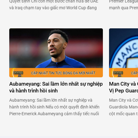
Quyết Định Chỉ còn một bước chân nữa để UAE
Premier League
và Iraq chạm tay vào giấc mơ World Cup đang
mạnh qua Premi
chờ đợi phía trước. Hai đội bóng đầy khao khát
chuyên nghiệp 
này sẽ đụng độ nhau trong trận chiến không
đối đầu với ban
khoan nhượng vào 23h00 ngày 13/11. …
Premier League
Aubameyang: Sai lầm lớn nhất sự nghiệp
Man City và
và hành trình hồi sinh
Vị Pep Guar
Aubameyang: Sai lầm lớn nhất sự nghiệp và
Man City và Cơ
hành trình hồi sinh Nếu có một quyết định khiến
Guardiola Manc
Pierre-Emerick Aubameyang cảm thấy tiếc nuối
cột mốc quan t
nhất, thì đó chính là lần chuyển đến Chelsea vào
rời ghế huấn lu
năm 2022. Chân sút người Gabon đã dám trải
Man City thành
lòng về giai đoạn u ám ấy, và cách anh đang tìm
tại Anh và châu