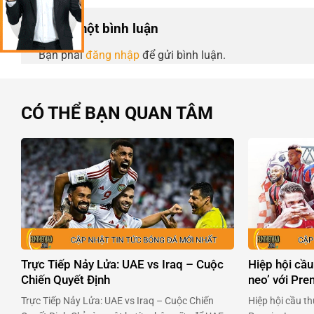
Để lại một bình luận
Bạn phải
đăng nhập
để gửi bình luận.
CÓ THỂ BẠN QUAN TÂM
Trực Tiếp Nảy Lửa: UAE vs Iraq – Cuộc
Hiệp hội cầu
Chiến Quyết Định
neo’ với Pr
Trực Tiếp Nảy Lửa: UAE vs Iraq – Cuộc Chiến
Hiệp hội cầu th