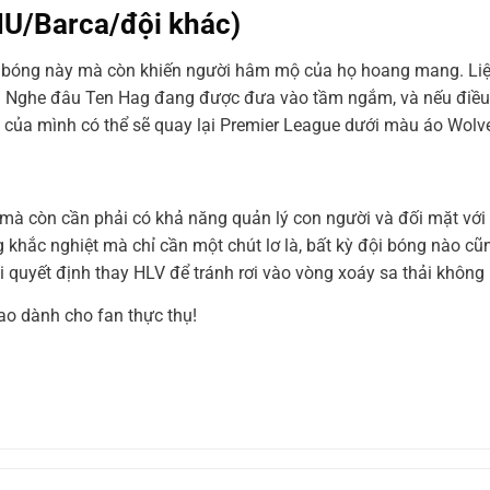
MU/Barca/đội khác)
ội bóng này mà còn khiến người hâm mộ của họ hoang mang. Liệu
? Nghe đâu Ten Hag đang được đưa vào tầm ngắm, và nếu điều
V của mình có thể sẽ quay lại Premier League dưới màu áo Wolv
t mà còn cần phải có khả năng quản lý con người và đối mặt với
g khắc nghiệt mà chỉ cần một chút lơ là, bất kỳ đội bóng nào cũ
i quyết định thay HLV để tránh rơi vào vòng xoáy sa thải không l
ao dành cho fan thực thụ!