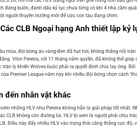
25/26, nơi mà các HLV đang ngồi trên ghế nóng hơn bao giờ h
 tích đáng buồn, đánh dấu kỷ lục chưa từng có khi 4 nhà cầm quâ
ột người thuyền trưởng mới để cứu con tàu đang chìm.
 Các CLB Ngoại hạng Anh thiết lập kỷ l
u mùa, đội bóng áo vàng-đen đã hụt hơi, không thắng nổi trận
y đắng. Vitor Pereira, với 11 tháng nắm quyền, đã không thể giú
c tràn ly khiến Wolves buộc phải ra quyết định chia tay ông. Bố
 của Premier League năm nay khi nhiều đội bóng chọn cách ‘th
an đến nhân vật khác
uá sớm những HLV như Pereira không hẳn là giải pháp tốt nhất. 
 các CLB không còn đường lùi. HLV bị xem là người phải chịu tr
LB. Điều này đẩy nhiều HLV vào trạng thái căng thẳng cực độ, v