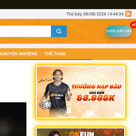
Thứ bảy, 08/08/2026 14:44:34
H
CƯỢC HẤP DẪN
CHUYỂN NHƯỢNG
THỂ THAO