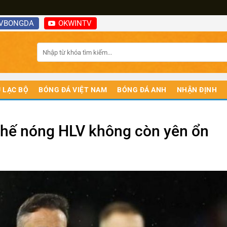
VBONGDA
OKWINTV
 LẠC BỘ
BÓNG ĐÁ VIỆT NAM
BÓNG ĐÁ ANH
NHẬN ĐỊNH
ghế nóng HLV không còn yên ổn