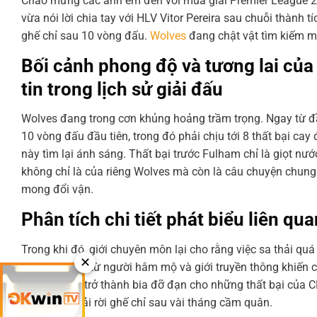
Chào mừng các anh em đến với mùa giải Premier League 20
vừa nói lời chia tay với HLV Vitor Pereira sau chuỗi thành
ghế chỉ sau 10 vòng đấu.
Wolves
đang chật vật tìm kiếm m
Bối cảnh phong độ và tương lai của
tin trong lịch sử giải đấu
Wolves đang trong cơn khủng hoảng trầm trọng. Ngay từ đầ
10 vòng đấu đầu tiên, trong đó phải chịu tới 8 thất bại ca
này tìm lại ánh sáng. Thất bại trước Fulham chỉ là giọt nướ
không chỉ là của riêng Wolves mà còn là câu chuyện chung
mong đổi vận.
Phân tích chi tiết phát biểu liên qu
Trong khi đó, giới chuyên môn lại cho rằng việc sa thải q
✕
từ thành tích, từ người hâm mộ và giới truyền thông khiến
chính, và họ trở thành bia đỡ đạn cho những thất bại của C
người đã phải rời ghế chỉ sau vài tháng cầm quân.