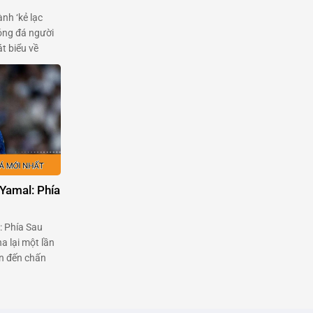
ành ‘kẻ lạc
óng đá người
t biểu về
của
Garnacho, một
m bởi chính
Yamal: Phía
: Phía Sau
a lại một lần
an đến chấn
mal và cuộc
này với Liên
nổi …