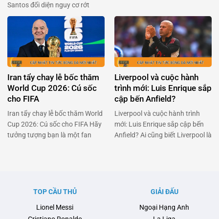
Santos đối diện nguy cơ rớt
Jackson đã là một cái tên được
hạng, Neymar đã khiến cả Brazil
kỳ vọng sẽ làm nên điều kỳ diệu.
phải thán phục với quyết định
Nhưng đời không như mơ, và
táo bạo: trở lại sân cỏ dù đang
bây giờ anh đang đối mặt với
dính chấn thương nặng. Anh
việc trở lại Stamford Bridge sau
không chỉ đơn thuần là một ngôi
khi không thể kích hoạt điều …
sao bóng đá, mà còn là …
Iran tẩy chay lễ bốc thăm
Liverpool và cuộc hành
World Cup 2026: Cú sốc
trình mới: Luis Enrique sắp
cho FIFA
cập bến Anfield?
Iran tẩy chay lễ bốc thăm World
Liverpool và cuộc hành trình
Cup 2026: Cú sốc cho FIFA Hãy
mới: Luis Enrique sắp cập bến
tưởng tượng bạn là một fan
Anfield? Ai cũng biết Liverpool là
hâm mộ bóng đá cuồng nhiệt,
một trong những đội bóng lớn
đang đếm từng ngày để chứng
nhất thế giới, nhưng giờ đây họ
kiến lễ bốc thăm World Cup
đang đối mặt với một thử thách
2026. Nhưng bùm! Một quốc
không nhỏ. Arne Slot, người
gia đã quyết định tẩy chay sự
từng được kỳ vọng sẽ mang lại
TOP CẦU THỦ
GIẢI ĐẤU
kiện này. Đó chính là …
luồng gió mới cho đội bóng, …
Lionel Messi
Ngoại Hạng Anh
Cristiano Ronaldo
La Liga