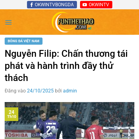
Bỏ
OKWINTVBONGDA
OKWINTV
qua
nội
dung
BÓNG ĐÁ VIỆT NAM
Nguyễn Filip: Chấn thương tái
phát và hành trình đầy thử
thách
Đăng vào
24/10/2025
bởi
admin
24
Th10