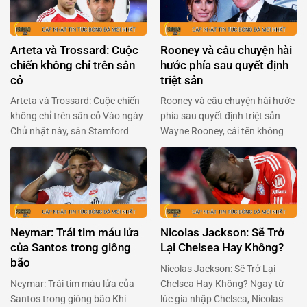
Arteta và Trossard: Cuộc
Rooney và câu chuyện hài
chiến không chỉ trên sân
hước phía sau quyết định
cỏ
triệt sản
Arteta và Trossard: Cuộc chiến
Rooney và câu chuyện hài hước
không chỉ trên sân cỏ Vào ngày
phía sau quyết định triệt sản
Chủ nhật này, sân Stamford
Wayne Rooney, cái tên không
Bridge sẽ lại bùng nổ với cuộc
chỉ gắn liền với Manchester
đối đầu giữa Arsenal và
United mà còn là huyền thoại
Chelsea. Mikel Arteta, người
của bóng đá Anh, đã khiến
đang chèo lái con tàu Arsenal,
người hâm mộ phải cười
đã có những chia sẻ quan trọng
nghiêng ngả với tiết lộ mới đây.
về tình hình của Leandro
Trong một podcast của BBC
Neymar: Trái tim máu lửa
Nicolas Jackson: Sẽ Trở
Trossard, ngôi sao người …
Sport, Rooney chia sẻ …
của Santos trong giông
Lại Chelsea Hay Không?
bão
Nicolas Jackson: Sẽ Trở Lại
Neymar: Trái tim máu lửa của
Chelsea Hay Không? Ngay từ
Santos trong giông bão Khi
lúc gia nhập Chelsea, Nicolas