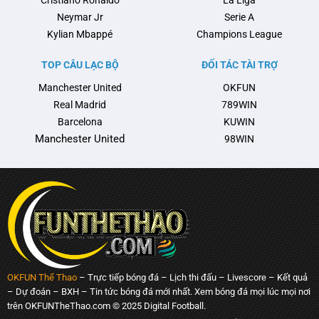
Neymar Jr
Serie A
Kylian Mbappé
Champions League
TOP CÂU LẠC BỘ
ĐỐI TÁC TÀI TRỢ
Manchester United
OKFUN
Real Madrid
789WIN
Barcelona
KUWIN
Manchester United
98WIN
OKFUN Thể Thao
– Trực tiếp bóng đá – Lịch thi đấu – Livescore – Kết quả
– Dự đoán – BXH – Tin tức bóng đá mới nhất. Xem bóng đá mọi lúc mọi nơi
trên OKFUNTheThao.com © 2025 Digital Football.