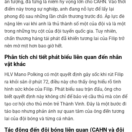
ấn tượng, đã từng là niềm hy vọng lớn cho CAHN. Vào thời
điểm này trong sự nghiệp, anh đang nỗ lực để lấy lại
phong độ sau những lần chấn thương trước đó. Áp lực đè
nặng lên vai khi anh là thủ thành số một của đội và là một
trong những trụ cột của đội tuyển quốc gia. Tuy nhiên,
chấn thương háng tái phát đã khiến tương lai của Filip trở
nên mờ mịt hơn bao giờ hết.
Phân tích chi tiết phát biểu liên quan đến nhân
vật khác
HLV Mano Polking có một quyết định gây sốc khi rút Filip
ra khỏi sân ở phút 72, điều này cho thấy ông hiểu rõ tình
hình sức khỏe của Filip. Phát biểu sau trận đấu, ông cho
biết quyết định này không chỉ để bảo vệ cầu thủ mà còn để
tạo cơ hội cho thủ môn trẻ Thành Vinh. Đây là một bước đi
táo bạo nhưng phản ánh sự quan tâm của ông đến tương
lai của đội bóng và từng cá nhân.
Tác động đến đội bóng liên quan (CAHN và đội