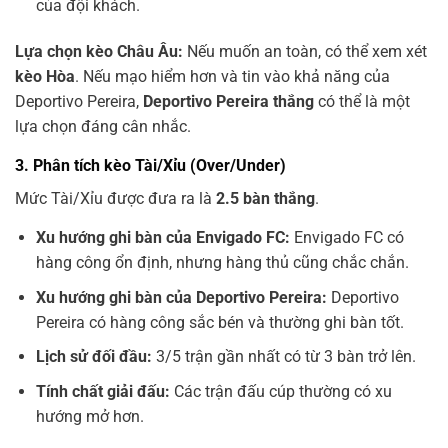
của đội khách.
Lựa chọn kèo Châu Âu:
Nếu muốn an toàn, có thể xem xét
kèo Hòa
. Nếu mạo hiểm hơn và tin vào khả năng của
Deportivo Pereira,
Deportivo Pereira thắng
có thể là một
lựa chọn đáng cân nhắc.
3. Phân tích kèo Tài/Xỉu (Over/Under)
Mức Tài/Xỉu được đưa ra là
2.5 bàn thắng
.
Xu hướng ghi bàn của Envigado FC:
Envigado FC có
hàng công ổn định, nhưng hàng thủ cũng chắc chắn.
Xu hướng ghi bàn của Deportivo Pereira:
Deportivo
Pereira có hàng công sắc bén và thường ghi bàn tốt.
Lịch sử đối đầu:
3/5 trận gần nhất có từ 3 bàn trở lên.
Tính chất giải đấu:
Các trận đấu cúp thường có xu
hướng mở hơn.