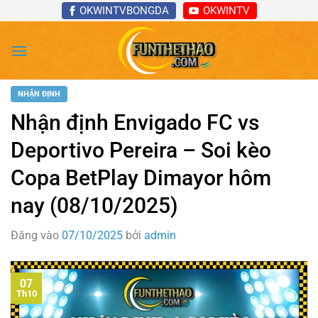
Bỏ
OKWINTVBONGDA
OKWINTV
qua
nội
dung
NHẬN ĐỊNH
Nhận định Envigado FC vs
Deportivo Pereira – Soi kèo
Copa BetPlay Dimayor hôm
nay (08/10/2025)
Đăng vào
07/10/2025
bởi
admin
07
Th10