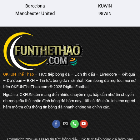
Barcelona
KUWIN
Manchester United
98WIN
OKFUN Thể Thao
– Trực tiếp bóng đá – Lịch thi đấu – Livescore – Kết quả
– Dự đoán – BXH – Tin tức bóng đá mới nhất. Xem bóng đá mọi lúc mọi nơi
trên OKFUNTheThao.com © 2025 Digital Football.
Ngoài ra, OKFUN còn mang đến nhiều chuyên mục hấp dẫn như tin chuyển
nhượng cầu thủ, nhận định bóng đá hôm nay… tất cả đều hữu ích cho người
hâm mộ tra cứu thông tin bóng đá nhanh chóng và chính xác.
Copyright 2026 © Trang tin tức bóng đá
- Link trực tiếp bóng đá hôm nay