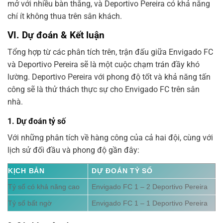
mở với nhiều bàn thắng, và Deportivo Pereira có khả năng
chí ít không thua trên sân khách.
VI. Dự đoán & Kết luận
Tổng hợp từ các phân tích trên, trận đấu giữa Envigado FC
và Deportivo Pereira sẽ là một cuộc chạm trán đầy khó
lường. Deportivo Pereira với phong độ tốt và khả năng tấn
công sẽ là thử thách thực sự cho Envigado FC trên sân
nhà.
1. Dự đoán tỷ số
Với những phân tích về hàng công của cả hai đội, cùng với
lịch sử đối đầu và phong độ gần đây:
KỊCH BẢN
DỰ ĐOÁN TỶ SỐ
Tỷ số có khả năng cao
Envigado FC 1 – 2 Deportivo Pereira
Tỷ số bất ngờ
Envigado FC 1 – 1 Deportivo Pereira