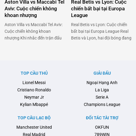
Aston Villa vs Maccabi Tel
Real Betis vs Lyon: Cuộc
danh dự giữa …
Aviv: Cuộc chiến không
chiến bất bại tại Europa
khoan nhượng
League
Aston Villa vs Maccabi Tel Aviv:
Real Betis vs Lyon: Cuộc chiến
Cuộc chiến không khoan
bất bại tại Europa League Real
nhượng Khi nhắc đến trận đấu
Betis và Lyon, hai đội bóng đang
giữa Aston Villa và Maccabi Tel
gây bão tại UEFA Europa
Aviv, người hâm mộ không thể
League, hứa hẹn sẽ mang đến
không cảm thấy hào hứng. Đây
một trận cầu đỉnh cao. Cả hai
là cuộc đối đầu mà cả hai sẽ
đều chưa biết mùi thất bại sau
phải chiến đấu hết mình để
ba vòng đấu, và ai cũng đang
TOP CẦU THỦ
GIẢI ĐẤU
giành lấy niềm vui chiến thắng.
khao khát giữ vững …
Lionel Messi
Ngoại Hạng Anh
Aston …
Cristiano Ronaldo
La Liga
Neymar Jr
Serie A
Kylian Mbappé
Champions League
TOP CÂU LẠC BỘ
ĐỐI TÁC TÀI TRỢ
Manchester United
OKFUN
Real Madrid
789WIN