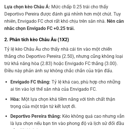
Lựa chọn kèo Châu Á:
Mức chấp 0.25 trái cho thấy
Deportivo Pereira được đánh giá nhỉnh hơn một chút. Tuy
nhiên, Envigado FC chơi rất khó chịu trên sân nhà.
Nên cân
nhắc chọn Envigado FC +0.25 trái.
2. Phân tích kèo Châu Âu (1X2)
Tỷ lệ kèo Châu Âu cho thấy nhà cái tin vào một chiến
thắng cho Deportivo Pereira (2.50), nhưng cũng không loại
trừ khả năng hòa (2.83) hoặc Envigado FC thắng (3.00).
Điều này phản ánh sự không chắc chắn của trận đấu.
Envigado FC thắng:
Tỷ lệ khá cao, phù hợp cho những
ai tin vào lợi thế sân nhà của Envigado FC.
Hòa:
Một lựa chọn khá tiềm năng với tính chất thận
trọng của một trận tứ kết lượt đi.
Deportivo Pereira thắng:
Kèo không quá cao nhưng vẫn
là lựa chọn nếu bạn tin vào phong độ và lịch sử đối đầu