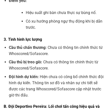
Điểm yếu:
Hiệu suất ghi bàn chưa thực sự bùng nổ.
Có xu hướng phòng ngự thụ động khi bị dẫn
trước.
3. Tình hình lực lượng
Cầu thủ chấn thương:
Chưa có thông tin chính thức từ
Whoscored/Sofascore.
Cầu thủ bị treo giò:
Chưa có thông tin chính thức từ
Whoscored/Sofascore.
Đội hình dự kiến:
Hiện chưa có công bố chính thức đội
hình dự kiến. Thông tin sơ đồ và nhân sự chi tiết sẽ
được các trang Whoscored/Sofascore cập nhật trước
giờ thi đấu.
B. Đội Deportivo Pereira: Lối chơi tấn công hiệu quả và