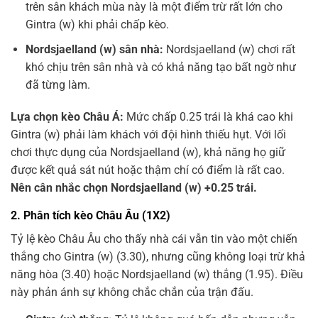
trên sân khách mùa này là một điểm trừ rất lớn cho
Gintra (w) khi phải chấp kèo.
Nordsjaelland (w) sân nhà:
Nordsjaelland (w) chơi rất
khó chịu trên sân nhà và có khả năng tạo bất ngờ như
đã từng làm.
Lựa chọn kèo Châu Á:
Mức chấp 0.25 trái là khá cao khi
Gintra (w) phải làm khách với đội hình thiếu hụt. Với lối
chơi thực dụng của Nordsjaelland (w), khả năng họ giữ
được kết quả sát nút hoặc thậm chí có điểm là rất cao.
Nên cân nhắc chọn Nordsjaelland (w) +0.25 trái.
2. Phân tích kèo Châu Âu (1X2)
Tỷ lệ kèo Châu Âu cho thấy nhà cái vẫn tin vào một chiến
thắng cho Gintra (w) (3.30), nhưng cũng không loại trừ khả
năng hòa (3.40) hoặc Nordsjaelland (w) thắng (1.95). Điều
này phản ánh sự không chắc chắn của trận đấu.