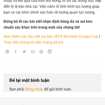
thuật và kết quả của một đội bóng, từ đó tác động trực tiếp
đến tỷ lệ kèo nhà cái. Việc nắm rõ tình hình lực lượng giúp
bạn có cái nhìn chính xác hơn về tương quan lực lượng.
Đừng bỏ lỡ các bài viết nhận định bóng đá và soi kèo
chuẩn xác khác trên trang web của chúng tôi!
Xem thêm các bài viết soi kèo UEFA Women’s Europa Cup
|
Theo dõi chúng tôi trên mạng xã hội
Để lại một bình luận
Bạn phải
đăng nhập
để gửi bình luận.