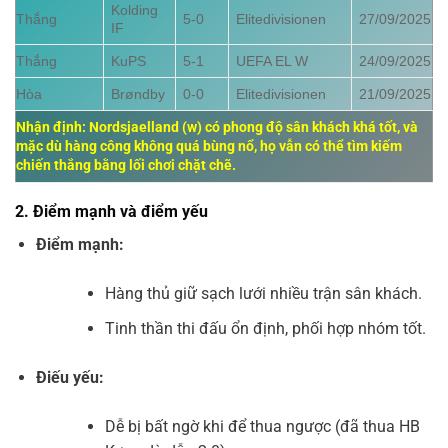
Kolding
Thắng
5-0
Elitedivisionen
27/09/2025
IF
Thắng
KuPS
5-1
UEFA EL W
24/09/2025
Hòa
Brøndby
0-0
Elitedivisionen
21/09/2025
Nhận định: Nordsjaelland (w) có phong độ sân khách khá tốt, và
mặc dù hàng công không quá bùng nổ, họ vẫn có thể tìm kiếm
chiến thắng bằng lối chơi chặt chẽ.
2. Điểm mạnh và điểm yếu
Điểm mạnh:
Hàng thủ giữ sạch lưới nhiều trận sân khách.
Tinh thần thi đấu ổn định, phối hợp nhóm tốt.
Điếu yếu:
Dễ bị bất ngờ khi để thua ngược (đã thua HB