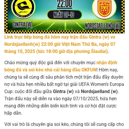
Link trực tiếp bóng đá hôm nay trận đấu Gintra (w) vs
Nordsjaellanh(w) 22:00 giờ Việt Nam Thứ Ba, ngày 07
tháng 10, 2025 (tức 18:00 giờ địa phương Šiauliai).
Chào mừng quý độc giả đến với chuyên mục
nhận định
bóng đá và soi kèo nhà cái hàng đầu OKFUN
! Hôm nay,
chúng ta sẽ cùng đi sâu phân tích một trận đấu đầy duyên
nợ và hứa hẹn nhiều bất ngờ tại giải UEFA Women’s Europa
Cup: cuộc đối đầu giữa
Gintra (w)
và
Nordsjaelland (w)
.
Trận đấu này sẽ diễn ra vào ngày 07/10/2025, hứa hẹn
mang đến những diễn biến kịch tính và cơ hội đặt cược
hấp dẫn.
Với vai trò là chuyên gia soi kèo, chúng tôi sẽ cung cấp cho