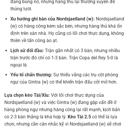
đang bùng nổ, nhưng hàng thủ lại thường xuyên để
thủng lưới.
Xu hướng ghi bàn của Nordsjaelland (w):
Nordsjaelland
(w) có hàng công kém sắc bén, nhưng hàng thủ khá ổn
định trên sân nhà. Họ cũng có lối chơi thực dụng, không
thiên về tấn công ào ạt.
Lịch sử đối đầu:
Trận gần nhất có 3 bàn, nhưng nhiều
trận trước đó chỉ có 1-3 bàn. Trận Copa del Rey 5-0 là
ngoại lệ.
Yếu tố chấn thương:
Sự thiếu vắng các trụ cột phòng
ngự của Gintra (w) có thể khiến trận đấu cởi mở hơn.
Lựa chọn kèo Tài/Xỉu:
Với lối chơi thực dụng của
Nordsjaelland (w) và việc Gintra (w) đang gặp vấn đề ở
hàng phòng ngự nhưng hàng công lại rất mạnh, kịch bản
có 2-3 bàn thắng là khá hợp lý.
Kèo Tài 2.5
có thể là lựa
chọn, nhưng cần cân nhắc kỹ vì Nordsjaelland (w) sẽ chơi