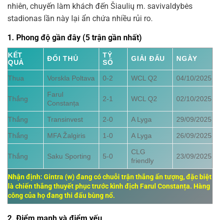
nhiên, chuyến làm khách đến Šiaulių m. savivaldybės
stadionas lần này lại ẩn chứa nhiều rủi ro.
1. Phong độ gần đây (5 trận gần nhất)
KẾT
TỶ
ĐỐI THỦ
GIẢI ĐẤU
NGÀY
QUẢ
SỐ
Thua
Vorskla Poltava
0-2
WCL Q2
04/10/2025
Farul
Thắng
2-1
WCL Q2
02/10/2025
Constanța
Thắng
Transinvest
2-0
A Lyga
29/09/2025
Thắng
MFA Žalgiris
1-0
A Lyga
26/09/2025
CLG
Thắng
Saku Sporting
5-0
23/09/2025
friendly
Nhận định: Gintra (w) đang có chuỗi trận thắng ấn tượng, đặc biệt
là chiến thắng thuyết phục trước kình địch Farul Constanța. Hàng
công của họ đang thi đấu bùng nổ.
2. Điểm mạnh và điểm yếu