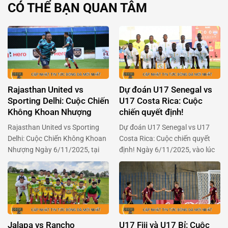
CÓ THỂ BẠN QUAN TÂM
Rajasthan United vs
Dự đoán U17 Senegal vs
Sporting Delhi: Cuộc Chiến
U17 Costa Rica: Cuộc
Không Khoan Nhượng
chiến quyết định!
Rajasthan United vs Sporting
Dự đoán U17 Senegal vs U17
Delhi: Cuộc Chiến Không Khoan
Costa Rica: Cuộc chiến quyết
Nhượng Ngày 6/11/2025, tại
định! Ngày 6/11/2025, vào lúc
vòng 3 Indian Super Cup, cuộc
22h45, U17 Senegal sẽ có cuộc
đối đầu giữa Rajasthan United
đụng độ đầy kịch tính với U17
và Sporting Delhi đang khiến
Costa Rica ở lượt đấu thứ hai
người hâm mộ háo hức. Cả hai
bảng C World Cup U17 2025. Cả
đội bóng đều đang đứng trước
hai đội đều đang khao khát
cơ hội để khẳng định mình, và
giành chiến thắng để tiến xa …
Jalapa vs Rancho
U17 Fiji và U17 Bỉ: Cuộc