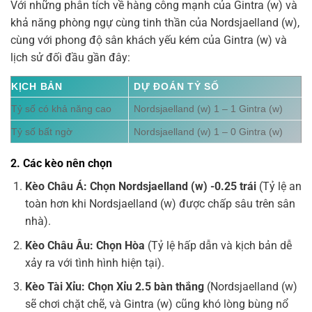
Với những phân tích về hàng công mạnh của Gintra (w) và
khả năng phòng ngự cùng tinh thần của Nordsjaelland (w),
cùng với phong độ sân khách yếu kém của Gintra (w) và
lịch sử đối đầu gần đây:
KỊCH BẢN
DỰ ĐOÁN TỶ SỐ
Tỷ số có khả năng cao
Nordsjaelland (w) 1 – 1 Gintra (w)
Tỷ số bất ngờ
Nordsjaelland (w) 1 – 0 Gintra (w)
2. Các kèo nên chọn
Kèo Châu Á: Chọn Nordsjaelland (w) -0.25 trái
(Tỷ lệ an
toàn hơn khi Nordsjaelland (w) được chấp sâu trên sân
nhà).
Kèo Châu Âu: Chọn Hòa
(Tỷ lệ hấp dẫn và kịch bản dễ
xảy ra với tình hình hiện tại).
Kèo Tài Xỉu: Chọn Xỉu 2.5 bàn thắng
(Nordsjaelland (w)
sẽ chơi chặt chẽ, và Gintra (w) cũng khó lòng bùng nổ