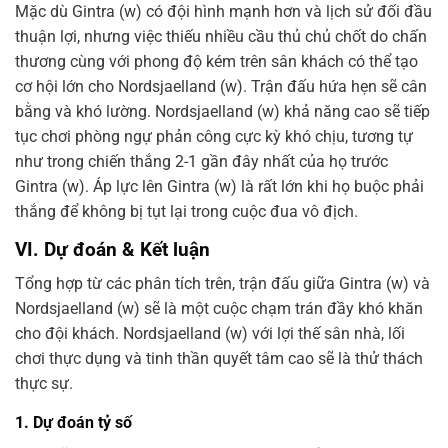
Mặc dù Gintra (w) có đội hình mạnh hơn và lịch sử đối đầu
thuận lợi, nhưng việc thiếu nhiều cầu thủ chủ chốt do chấn
thương cùng với phong độ kém trên sân khách có thể tạo
cơ hội lớn cho Nordsjaelland (w). Trận đấu hứa hẹn sẽ cân
bằng và khó lường. Nordsjaelland (w) khả năng cao sẽ tiếp
tục chơi phòng ngự phản công cực kỳ khó chịu, tương tự
như trong chiến thắng 2-1 gần đây nhất của họ trước
Gintra (w). Áp lực lên Gintra (w) là rất lớn khi họ buộc phải
thắng để không bị tụt lại trong cuộc đua vô địch.
VI. Dự đoán & Kết luận
Tổng hợp từ các phân tích trên, trận đấu giữa Gintra (w) và
Nordsjaelland (w) sẽ là một cuộc chạm trán đầy khó khăn
cho đội khách. Nordsjaelland (w) với lợi thế sân nhà, lối
chơi thực dụng và tinh thần quyết tâm cao sẽ là thử thách
thực sự.
1. Dự đoán tỷ số