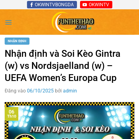
Bỏ
OKWINTVBONGDA
OKWINTV
qua
nội
dung
NHẬN ĐỊNH
Nhận định và Soi Kèo Gintra
(w) vs Nordsjaelland (w) –
UEFA Women’s Europa Cup
Đăng vào
06/10/2025
bởi
admin
06
Th10