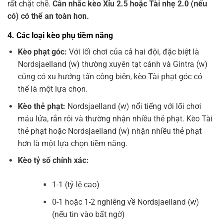
rất chặt chẽ.
Cân nhắc kèo Xỉu 2.5 hoặc Tài nhẹ 2.0 (nếu
có) có thể an toàn hơn.
4. Các loại kèo phụ tiềm năng
Kèo phạt góc:
Với lối chơi của cả hai đội, đặc biệt là
Nordsjaelland (w) thường xuyên tạt cánh và Gintra (w)
cũng có xu hướng tấn công biên, kèo Tài phạt góc có
thể là một lựa chọn.
Kèo thẻ phạt:
Nordsjaelland (w) nổi tiếng với lối chơi
máu lửa, rắn rỏi và thường nhận nhiều thẻ phạt. Kèo Tài
thẻ phạt hoặc Nordsjaelland (w) nhận nhiều thẻ phạt
hơn là một lựa chọn tiềm năng.
Kèo tỷ số chính xác:
1-1 (tỷ lệ cao)
0-1 hoặc 1-2 nghiêng về Nordsjaelland (w)
(nếu tin vào bất ngờ)