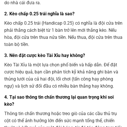
do nhà cái đưa ra.
2. Kèo chấp 0.25 trái nghĩa là sao?
Kèo chấp 0.25 trái (Handicap 0.25) có nghĩa là đội cửa trên
phải thắng cách biệt từ 1 bàn trở lên mới thắng kèo. Nếu
hòa, đội cửa trên thua nửa tiền. Nếu thua, đội cửa trên thua
toàn bộ tiền.
3. Nên đặt cược kèo Tài Xỉu hay không?
Kèo Tài Xỉu là một lựa chọn phổ biến và hấp dẫn. Để đặt
cược hiệu quả, bạn cần phân tích kỹ khả năng ghi bàn và
thủng lưới của cả hai đội, lối chơi (tấn công hay phòng
ngự) và lịch sử đối đầu có nhiều bàn thắng hay không.
4. Tại sao thông tin chấn thương lại quan trọng khi soi
kèo?
Thông tin chấn thương hoặc treo giò của các cầu thủ trụ
cột có thể ảnh hưởng lớn đến sức mạnh tổng thể, chiến