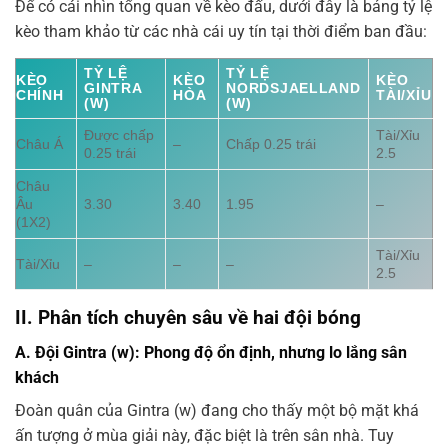
Để có cái nhìn tổng quan về kèo đấu, dưới đây là bảng tỷ lệ
kèo tham khảo từ các nhà cái uy tín tại thời điểm ban đầu:
TỶ LỆ
TỶ LỆ
KÈO
KÈO
KÈO
GINTRA
NORDSJAELLAND
CHÍNH
HÒA
TÀI/XỈU
(W)
(W)
Được chấp
Tài/Xỉu
Châu Á
–
Chấp 0.25 trái
0.25 trái
2.5
Châu
Âu
3.30
3.40
1.95
–
(1X2)
Tài/Xỉu
Tài/Xỉu
–
–
–
2.5
II. Phân tích chuyên sâu về hai đội bóng
A. Đội Gintra (w): Phong độ ổn định, nhưng lo lắng sân
khách
Đoàn quân của Gintra (w) đang cho thấy một bộ mặt khá
ấn tượng ở mùa giải này, đặc biệt là trên sân nhà. Tuy