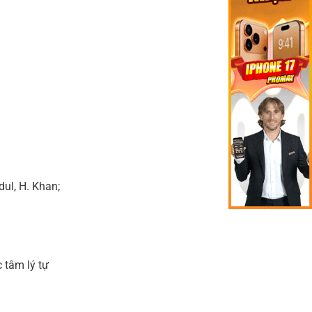
dul, H. Khan;
 tâm lý tự