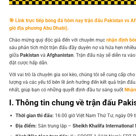
🎯 Link trực tiếp bóng đá hôm nay trận đấu Pakistan vs A
giờ địa phương Abu Dhabi).
Chào mừng quý độc giả đến với chuyên mục
nhận định bó
sâu phân tích một trận đấu đầy duyên nợ và hứa hẹn nhiều 
giữa
Pakistan
và
Afghanistan
. Trận đấu này sẽ diễn ra và
đặt cược hấp dẫn.
Với vai trò là chuyên gia soi kèo, chúng tôi sẽ cung cấp cho
lượng và các yếu tố bên lề ảnh hưởng đến kết quả trận đấu
nhất, giúp bạn có những quyết định đầu tư sáng suốt
Nhận 
I. Thông tin chung về trận đấu Paki
Thời gian thi đấu:
16:00 giờ Việt Nam Thứ Tư, ngày 09 t
Địa điểm:
Sân trung lập –
Sheikh Khalifa International