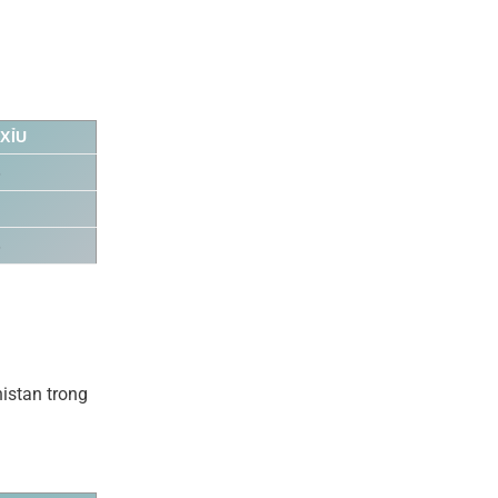
cập
Bóng
Ronaldo
bến
Như
và
Anfield?
Thế
FIFA:
Không
Cuộc
Phải
chiến
Sợ!’
dư
luận
tại
/XỈU
World
Cup
5
2026
5
istan trong