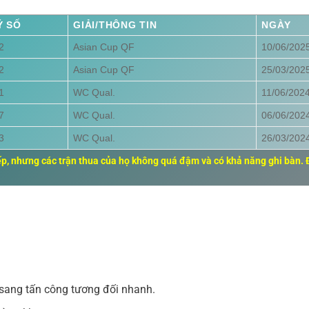
Ỷ SỐ
GIẢI/THÔNG TIN
NGÀY
2
Asian Cup QF
10/06/202
2
Asian Cup QF
25/03/202
1
WC Qual.
11/06/202
7
WC Qual.
06/06/202
3
WC Qual.
26/03/202
iếp, nhưng các trận thua của họ không quá đậm và có khả năng ghi bàn. 
 sang tấn công tương đối nhanh.