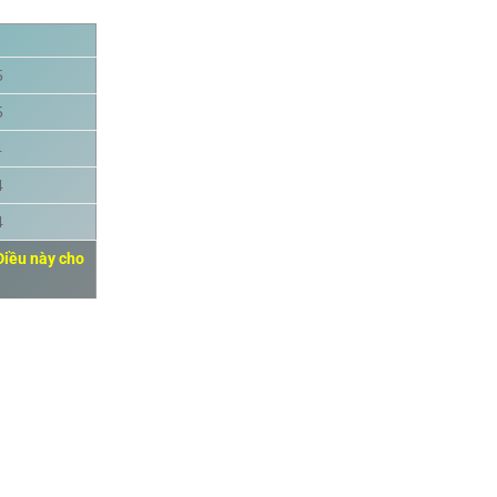
5
5
4
4
4
Điều này cho