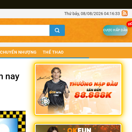
Thứ bảy, 08/08/2026 04:16:33
H
CƯỢC HẤP DẪN
CHUYỂN NHƯỢNG
THỂ THAO
m nay