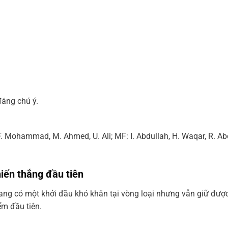
áng chú ý.
F. Mohammad, M. Ahmed, U. Ali; MF: I. Abdullah, H. Waqar, R. Ab
hiến thắng đầu tiên
ang có một khởi đầu khó khăn tại vòng loại nhưng vẫn giữ được
ểm đầu tiên.