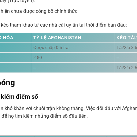
ay (Trực tuyến).
y hiện chưa được công bố chính thức.
 kèo tham khảo từ các nhà cái uy tín tại thời điểm ban đầu:
O HÒA
TỶ LỆ AFGHANISTAN
KÈO TÀI
Được chấp 0.5 trái
Tài/Xỉu 2.
0
2.80
–
–
Tài/Xỉu 2.
 bóng
m kiếm điểm số
 khó khăn với chuỗi trận không thắng. Việc đối đầu với Afghan
n để họ tìm kiếm những điểm số đầu tiên.