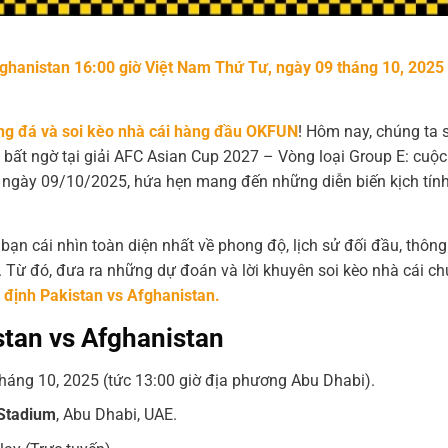
fghanistan 16:00 giờ Việt Nam Thứ Tư, ngày 09 tháng 10, 2025 
ng đá và soi kèo nhà cái hàng đầu OKFUN
! Hôm nay, chúng ta 
bất ngờ tại giải AFC Asian Cup 2027 – Vòng loại Group E: cuộc
o ngày 09/10/2025, hứa hẹn mang đến những diễn biến kịch tính
 bạn cái nhìn toàn diện nhất về phong độ, lịch sử đối đầu, thông 
. Từ đó, đưa ra những dự đoán và lời khuyên soi kèo nhà cái c
định Pakistan vs Afghanistan.
stan vs Afghanistan
háng 10, 2025 (tức 13:00 giờ địa phương Abu Dhabi).
 Stadium
, Abu Dhabi, UAE.