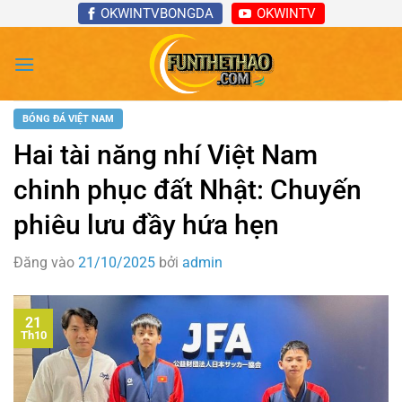
Bỏ
OKWINTVBONGDA
OKWINTV
qua
nội
dung
BÓNG ĐÁ VIỆT NAM
Hai tài năng nhí Việt Nam
chinh phục đất Nhật: Chuyến
phiêu lưu đầy hứa hẹn
Đăng vào
21/10/2025
bởi
admin
21
Th10