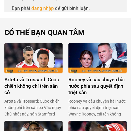
Bạn phải
đăng nhập
để gửi bình luận.
CÓ THỂ BẠN QUAN TÂM
Arteta và Trossard: Cuộc
Rooney và câu chuyện hài
chiến không chỉ trên sân
hước phía sau quyết định
cỏ
triệt sản
Arteta và Trossard: Cuộc chiến
Rooney và câu chuyện hài hước
không chỉ trên sân cỏ Vào ngày
phía sau quyết định triệt sản
Chủ nhật này, sân Stamford
Wayne Rooney, cái tên không
Bridge sẽ lại bùng nổ với cuộc
chỉ gắn liền với Manchester
đối đầu giữa Arsenal và
United mà còn là huyền thoại