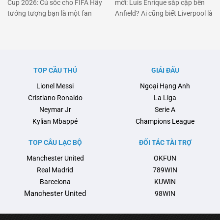
Cup 2026: Cú sốc cho FIFA Hãy
mới: Luis Enrique sắp cập bến
tưởng tượng bạn là một fan
Anfield? Ai cũng biết Liverpool là
hâm mộ bóng đá cuồng nhiệt,
một trong những đội bóng lớn
đang đếm từng ngày để chứng
nhất thế giới, nhưng giờ đây họ
kiến lễ bốc thăm World Cup
đang đối mặt với một thử thách
2026. Nhưng bùm! Một quốc
không nhỏ. Arne Slot, người
gia đã quyết định tẩy chay sự
từng được kỳ vọng sẽ mang lại
TOP CẦU THỦ
GIẢI ĐẤU
kiện này. Đó chính là …
luồng gió mới cho đội bóng, …
Lionel Messi
Ngoại Hạng Anh
Cristiano Ronaldo
La Liga
Neymar Jr
Serie A
Kylian Mbappé
Champions League
TOP CÂU LẠC BỘ
ĐỐI TÁC TÀI TRỢ
Manchester United
OKFUN
Real Madrid
789WIN
Barcelona
KUWIN
Manchester United
98WIN