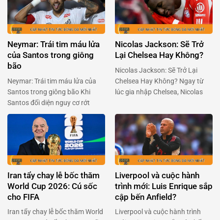
Chelsea. Mikel Arteta, người
của bóng đá Anh, đã khiến
đang chèo lái con tàu Arsenal,
người hâm mộ phải cười
đã có những chia sẻ quan trọng
nghiêng ngả với tiết lộ mới đây.
về tình hình của Leandro
Trong một podcast của BBC
Neymar: Trái tim máu lửa
Nicolas Jackson: Sẽ Trở
Trossard, ngôi sao người …
Sport, Rooney chia sẻ …
của Santos trong giông
Lại Chelsea Hay Không?
bão
Nicolas Jackson: Sẽ Trở Lại
Neymar: Trái tim máu lửa của
Chelsea Hay Không? Ngay từ
Santos trong giông bão Khi
lúc gia nhập Chelsea, Nicolas
Santos đối diện nguy cơ rớt
Jackson đã là một cái tên được
hạng, Neymar đã khiến cả Brazil
kỳ vọng sẽ làm nên điều kỳ diệu.
phải thán phục với quyết định
Nhưng đời không như mơ, và
táo bạo: trở lại sân cỏ dù đang
bây giờ anh đang đối mặt với
dính chấn thương nặng. Anh
việc trở lại Stamford Bridge sau
không chỉ đơn thuần là một ngôi
khi không thể kích hoạt điều …
sao bóng đá, mà còn là …
Iran tẩy chay lễ bốc thăm
Liverpool và cuộc hành
World Cup 2026: Cú sốc
trình mới: Luis Enrique sắp
cho FIFA
cập bến Anfield?
Iran tẩy chay lễ bốc thăm World
Liverpool và cuộc hành trình