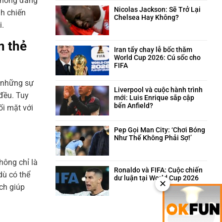
 không đáng
trên
và
bình
sân
câu
luận
Nicolas Jackson: Sẽ Trở Lại
h chiến
cỏ
chuyện
ở
Chelsea Hay Không?
i.
hài
Neymar:
Không
hước
Trái
có
phía
tim
bình
m thẻ
sau
máu
luận
Iran tẩy chay lễ bốc thăm
quyết
lửa
ở
World Cup 2026: Cú sốc cho
định
của
Nicolas
FIFA
triệt
Santos
Jackson:
Không
sản
trong
Sẽ
có
 những sự
giông
Trở
bình
Liverpool và cuộc hành trình
đều. Tuy
bão
Lại
luận
mới: Luis Enrique sắp cập
Chelsea
ở
bến Anfield?
ối mặt với
Hay
Iran
Không
Không?
tẩy
có
chay
bình
Pep Gọi Man City: ‘Chơi Bóng
lễ
luận
Như Thế Không Phải Sợ!’
bốc
ở
Không
thăm
Liverpool
có
World
và
hông chỉ là
bình
Cup
cuộc
luận
Ronaldo và FIFA: Cuộc chiến
dù có thể
2026:
hành
ở
dư luận tại World Cup 2026
✕
Cú
trình
Pep
Không
ách giúp
sốc
mới:
Gọi
có
cho
Luis
Man
bình
FIFA
Enrique
City:
luận
sắp
‘Chơi
ở