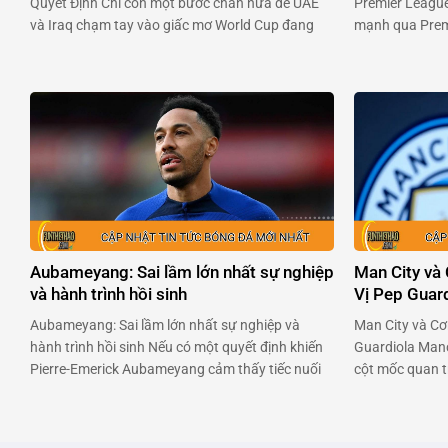
Quyết Định Chỉ còn một bước chân nữa để UAE
Premier League
và Iraq chạm tay vào giấc mơ World Cup đang
mạnh qua Premi
chờ đợi phía trước. Hai đội bóng đầy khao khát
chuyên nghiệp 
này sẽ đụng độ nhau trong trận chiến không
đối đầu với ban
khoan nhượng vào 23h00 ngày 13/11. …
Premier League
Aubameyang: Sai lầm lớn nhất sự nghiệp
Man City và
và hành trình hồi sinh
Vị Pep Guar
Aubameyang: Sai lầm lớn nhất sự nghiệp và
Man City và Cơ
hành trình hồi sinh Nếu có một quyết định khiến
Guardiola Manc
Pierre-Emerick Aubameyang cảm thấy tiếc nuối
cột mốc quan t
nhất, thì đó chính là lần chuyển đến Chelsea vào
rời ghế huấn lu
năm 2022. Chân sút người Gabon đã dám trải
Man City thành
lòng về giai đoạn u ám ấy, và cách anh đang tìm
tại Anh và châu