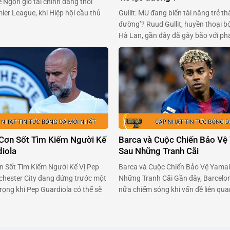
 Ngọn gió tài chính đang thổi
Gullit: MU đang biến tài năng trẻ th
er League, khi Hiệp hội cầu thủ
đường’? Ruud Gullit, huyền thoại b
Anh (PFA) sẵn sàng ‘xắn tay áo’
Hà Lan, gần đây đã gây bão với phá
 tổ chức giải đấu. Trong bối cảnh
Alejandro Garnacho – tài năng trẻ 
 chuẩn bị thông qua một …
Manchester United. Ông cho rằng 
viên ngọc sáng giá, đang bị kìm hã
môi trường …
 Cơn Sốt Tìm Kiếm Người Kế
Barca và Cuộc Chiến Bảo Vệ 
diola
Sau Những Tranh Cãi
n Sốt Tìm Kiếm Người Kế Vị Pep
Barca và Cuộc Chiến Bảo Vệ Yamal
hester City đang đứng trước một
Những Tranh Cãi Gần đây, Barcelon
rọng khi Pep Guardiola có thể sẽ
nữa chiếm sóng khi vấn đề liên qu
yện sau mùa hè tới. Pep đã biến
thương của tài năng trẻ Lamine Ya
 một thế lực không thể cản phá
trao đổi căng thẳng giữa đội bóng 
 Âu, với …
đoàn Bóng đá Tây Ban Nha (RFEF) 