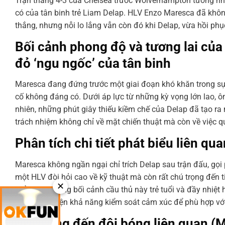
Trận thắng 4-3 của Chelsea trước Wolverhampton tưởng như 
có của tân binh trẻ Liam Delap. HLV Enzo Maresca đã khôn
thắng, nhưng nỗi lo lắng vẫn còn đó khi Delap, vừa hồi phụ
Bối cảnh phong độ và tương lai của
đỏ ‘ngu ngốc’ của tân binh
Maresca đang đứng trước một giai đoạn khó khăn trong sự
cố không đáng có. Dưới áp lực từ những kỳ vọng lớn lao,
nhiên, những phút giây thiếu kiềm chế của Delap đã tạo ra
trách nhiệm không chỉ về mặt chiến thuật mà còn về việc qu
Phân tích chi tiết phát biểu liên qu
Maresca không ngần ngại chỉ trích Delap sau trận đấu, gọi 
một HLV đòi hỏi cao về kỹ thuật mà còn rất chú trọng đến t
✕
hiểu được trong bối cảnh cầu thủ này trẻ tuổi và đầy nhiệt
Delap cải thiện khả năng kiểm soát cảm xúc để phù hợp v
Tác động đến đội bóng liên quan (