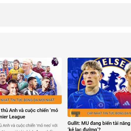
 thủ Anh và cuộc chiến ‘mỏ
emier League
Gullit: MU đang biến tài năng
ủ Anh và cuộc chiến ‘mỏ neo’ với
‘kẻ lạc đường’?