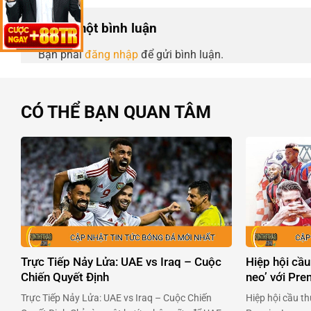
Để lại một bình luận
Bạn phải
đăng nhập
để gửi bình luận.
CÓ THỂ BẠN QUAN TÂM
Trực Tiếp Nảy Lửa: UAE vs Iraq – Cuộc
Hiệp hội cầu
Chiến Quyết Định
neo’ với Pr
Trực Tiếp Nảy Lửa: UAE vs Iraq – Cuộc Chiến
Hiệp hội cầu th