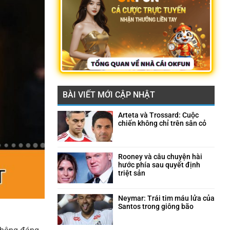
BÀI VIẾT MỚI CẬP NHẬT
Arteta và Trossard: Cuộc
chiến không chỉ trên sân cỏ
Không
có
bình
luận
Rooney và câu chuyện hài
ở
hước phía sau quyết định
Arteta
triệt sản
và
Không
Trossard:
có
Cuộc
bình
Neymar: Trái tim máu lửa của
chiến
luận
Santos trong giông bão
không
ở
Không
chỉ
Rooney
có