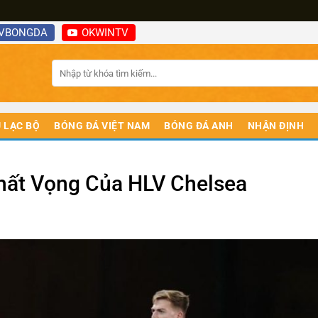
VBONGDA
OKWINTV
 LẠC BỘ
BÓNG ĐÁ VIỆT NAM
BÓNG ĐÁ ANH
NHẬN ĐỊNH
hất Vọng Của HLV Chelsea