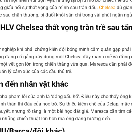
là một niềm vui trọn vẹn, nhưng lại bị lu mờ bởi chiếc thẻ đỏ
g giấu nổi sự thất vọng của mình sau trận đấu.
Chelsea
dù giàn
c sau chấn thương, bị đuổi khỏi sân chỉ trong vài phút ngắn ngủ
 HLV Chelsea thất vọng tràn trề sau tấ
 nghiệp khi phải chứng kiến đội bóng mình cầm quân gặp phải
 ông đang cố gắng xây dựng một Chelsea đầy mạnh mẽ và đồng 
 một vết gợn lớn trong chiến thắng vừa qua. Maresca cần phải đ
ản lý cảm xúc của các cầu thủ trẻ.
an đến nhân vật khác
pha phạm lỗi của anh là ‘đáng xấu hổ’. Điều này cho thấy ông k
inh thần thi đấu của học trò. Sự thiếu kiềm chế của Delap, mặc 
 huyết, nhưng rõ ràng là một bài học đắt giá. Maresca cần tìm c
ới những chiến thuật lớn hơn mà ông đang hướng đến.
MU/Barca/đội khác)