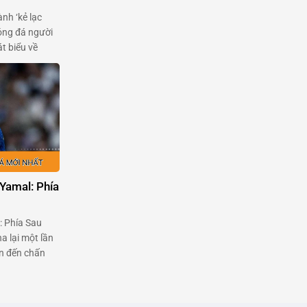
ành ‘kẻ lạc
óng đá người
t biểu về
của
Garnacho, một
m bởi chính
Yamal: Phía
: Phía Sau
a lại một lần
an đến chấn
mal và cuộc
này với Liên
nổi …