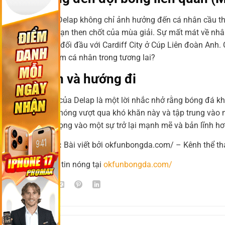
Thẻ đỏ của Delap không chỉ ảnh hưởng đến cá nhân cầu thủ
trong giai đoạn then chốt của mùa giải. Sự mất mát về nhân 
Chelsea sắp đối đầu với Cardiff City ở Cúp Liên đoàn Anh. 
những sai lầm cá nhân trong tương lai?
Kết luận và hướng đi
Câu chuyện của Delap là một lời nhắc nhở rằng bóng đá khô
cần nhanh chóng vượt qua khó khăn này và tập trung vào mụ
chắn sẽ kỳ vọng vào một sự trở lại mạnh mẽ và bản lĩnh hơ
👉 Tổng kết:
Bài viết bởi okfunbongda.com/ – Kênh thể th
📌 Đọc thêm tin nóng tại
okfunbongda.com/