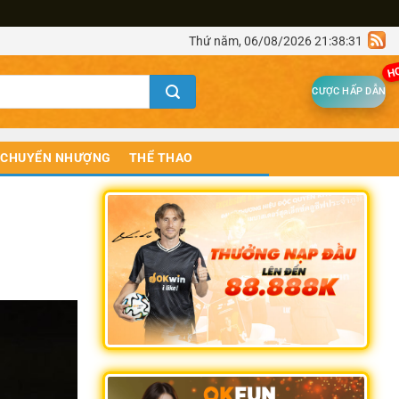
Thứ năm, 06/08/2026 21:38:31
H
CƯỢC HẤP DẪN
CHUYỂN NHƯỢNG
THỂ THAO