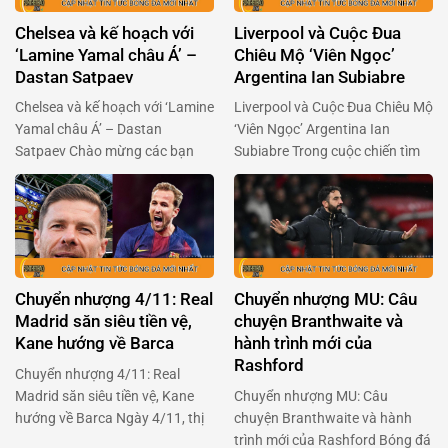
Chelsea và kế hoạch với
Liverpool và Cuộc Đua
‘Lamine Yamal châu Á’ –
Chiêu Mộ ‘Viên Ngọc’
Dastan Satpaev
Argentina Ian Subiabre
Chelsea và kế hoạch với ‘Lamine
Liverpool và Cuộc Đua Chiêu Mộ
Yamal châu Á’ – Dastan
‘Viên Ngọc’ Argentina Ian
Satpaev Chào mừng các bạn
Subiabre Trong cuộc chiến tìm
đến với một câu chuyện đầy
kiếm tài năng trẻ, Liverpool đã
hứa hẹn về Dastan Satpaev,
chính thức bước vào cuộc đua
thần đồng bóng đá từ
giành chữ ký của Ian Subiabre,
Kazakhstan. Cậu bé này đang
một trong những ngôi sao trẻ
được so sánh với Lamine Yamal
sáng giá nhất từ lò đào tạo
của Barcelona, và Chelsea đã
River Plate – nơi đã sản sinh ra
Chuyển nhượng 4/11: Real
Chuyển nhượng MU: Câu
quyết định đặt cược vào tài
những …
Madrid săn siêu tiền vệ,
chuyện Branthwaite và
năng …
Kane hướng về Barca
hành trình mới của
Rashford
Chuyển nhượng 4/11: Real
Madrid săn siêu tiền vệ, Kane
Chuyển nhượng MU: Câu
hướng về Barca Ngày 4/11, thị
chuyện Branthwaite và hành
trường chuyển nhượng bóng đá
trình mới của Rashford Bóng đá