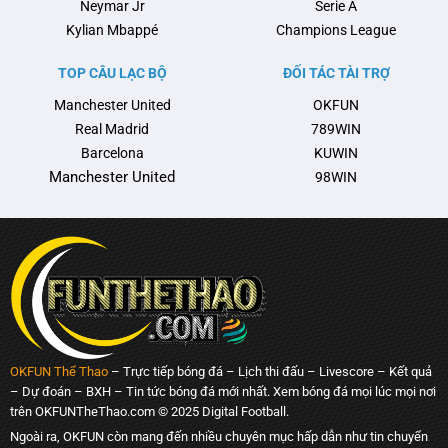
Neymar Jr
Serie A
Kylian Mbappé
Champions League
TOP CÂU LẠC BỘ
ĐỐI TÁC TÀI TRỢ
Manchester United
OKFUN
Real Madrid
789WIN
Barcelona
KUWIN
Manchester United
98WIN
OKFUN Thể Thao
– Trực tiếp bóng đá – Lịch thi đấu – Livescore – Kết quả
– Dự đoán – BXH – Tin tức bóng đá mới nhất. Xem bóng đá mọi lúc mọi nơi
trên OKFUNTheThao.com © 2025 Digital Football.
Ngoài ra, OKFUN còn mang đến nhiều chuyên mục hấp dẫn như tin chuyển