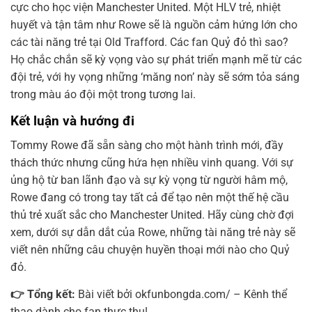
cực cho học viện Manchester United. Một HLV trẻ, nhiệt
huyết và tận tâm như Rowe sẽ là nguồn cảm hứng lớn cho
các tài năng trẻ tại Old Trafford. Các fan Quỷ đỏ thì sao?
Họ chắc chắn sẽ kỳ vọng vào sự phát triển mạnh mẽ từ các
đội trẻ, với hy vọng những ‘măng non’ này sẽ sớm tỏa sáng
trong màu áo đội một trong tương lai.
Kết luận và hướng đi
Tommy Rowe đã sẵn sàng cho một hành trình mới, đầy
thách thức nhưng cũng hứa hẹn nhiều vinh quang. Với sự
ủng hộ từ ban lãnh đạo và sự kỳ vọng từ người hâm mộ,
Rowe đang có trong tay tất cả để tạo nên một thế hệ cầu
thủ trẻ xuất sắc cho Manchester United. Hãy cùng chờ đợi
xem, dưới sự dẫn dắt của Rowe, những tài năng trẻ này sẽ
viết nên những câu chuyện huyền thoại mới nào cho Quỷ
đỏ.
👉 Tổng kết:
Bài viết bởi okfunbongda.com/ – Kênh thể
thao dành cho fan thực thụ!