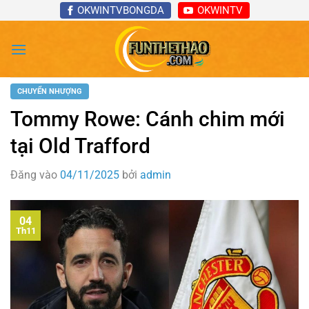
Bỏ
OKWINTVBONGDA
OKWINTV
qua
nội
dung
CHUYỂN NHƯỢNG
Tommy Rowe: Cánh chim mới
tại Old Trafford
Đăng vào
04/11/2025
bởi
admin
04
Th11