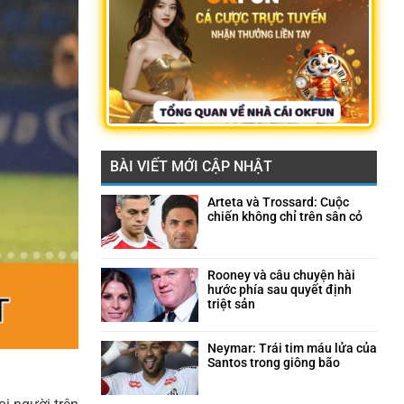
BÀI VIẾT MỚI CẬP NHẬT
Arteta và Trossard: Cuộc
chiến không chỉ trên sân cỏ
Không
có
bình
luận
Rooney và câu chuyện hài
ở
hước phía sau quyết định
Arteta
triệt sản
và
Không
Trossard:
có
Cuộc
bình
Neymar: Trái tim máu lửa của
chiến
luận
Santos trong giông bão
không
ở
Không
chỉ
Rooney
có