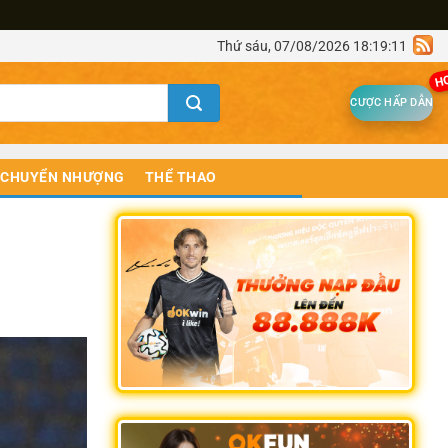
Thứ sáu, 07/08/2026 18:19:11
H
CƯỢC HẤP DẪN
CHUYỂN NHƯỢNG
THỂ THAO