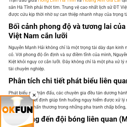
Trận đấu giữa
Hồng Lĩnh Hà Tĩnh
và
Hoàng Anh Gia Lai
tại
sân Hà Tĩnh phải thót tim. Trung vệ cao nhất lịch sử ĐT V
được cứu kịp thời nhờ sự can thiệp nhanh nhạy của trọng 
Bối cảnh phong độ và tương lai của 
Việt Nam cắn lưỡi
Nguyễn Mạnh Hải không chỉ là một trọng tài dày dạn kinh n
cỏ. Với phong độ ổn định và sự điềm tĩnh của mình, Nguyễ
Kiệt khỏi nguy cơ cắn lưỡi. Đây không chỉ là một pha xử lý
tài chuyên nghiệp.
Phân tích chi tiết phát biểu liên qu
Phát biểu sau trận đấu, các chuyên gia đều tán dương hà
✕
là yếu tố quyết định giúp tình huống nguy hiểm được xử lý 
về nguy cơ chấn thương trong những pha tranh chấp bổng, đ
Tác động đến đội bóng liên quan (