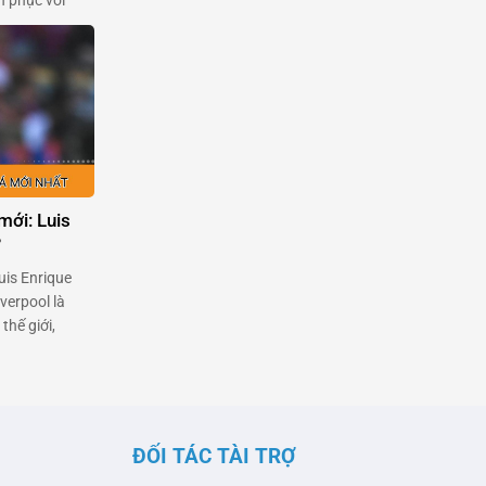
n phục với
dù đang dính
đơn thuần là
mới: Luis
?
uis Enrique
verpool là
thế giới,
 một thử
 từng được kỳ
 đội bóng, …
ĐỐI TÁC TÀI TRỢ