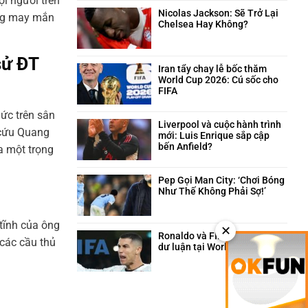
i người trên
trên
và
bình
sân
câu
luận
Nicolas Jackson: Sẽ Trở Lại
ưng may mắn
cỏ
chuyện
ở
Chelsea Hay Không?
hài
Neymar:
Không
hước
Trái
có
phía
tim
bình
sử ĐT
sau
máu
luận
Iran tẩy chay lễ bốc thăm
quyết
lửa
ở
World Cup 2026: Cú sốc cho
định
của
Nicolas
FIFA
triệt
Santos
Jackson:
Không
sản
trong
Sẽ
có
ức trên sân
giông
Trở
bình
Liverpool và cuộc hành trình
 cứu Quang
bão
Lại
luận
mới: Luis Enrique sắp cập
Chelsea
ở
bến Anfield?
a một trọng
Hay
Iran
Không
Không?
tẩy
có
chay
bình
Pep Gọi Man City: ‘Chơi Bóng
lễ
luận
Như Thế Không Phải Sợ!’
bốc
ở
Không
thăm
Liverpool
có
World
và
tĩnh của ông
bình
✕
Cup
cuộc
luận
Ronaldo và FIFA: Cuộc chiến
 các cầu thủ
2026:
hành
ở
dư luận tại World Cup 2026
Cú
trình
Pep
Không
sốc
mới:
Gọi
có
cho
Luis
Man
bình
FIFA
Enrique
City:
luận
sắp
‘Chơi
ở