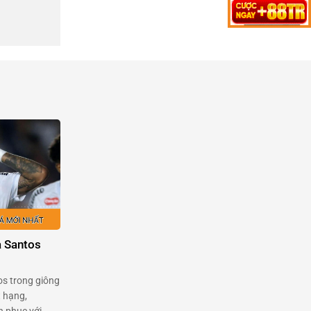
a Santos
os trong giông
t hạng,