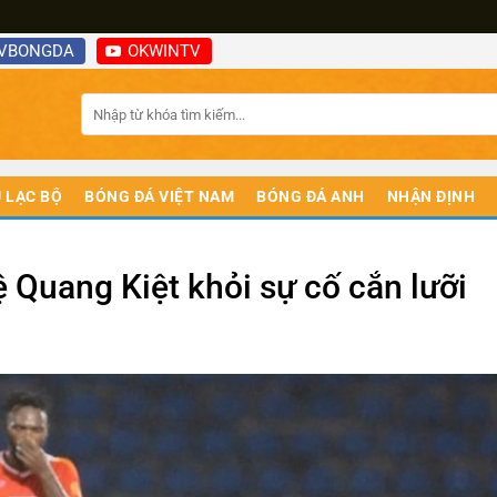
VBONGDA
OKWINTV
 LẠC BỘ
BÓNG ĐÁ VIỆT NAM
BÓNG ĐÁ ANH
NHẬN ĐỊNH
ệ Quang Kiệt khỏi sự cố cắn lưỡi