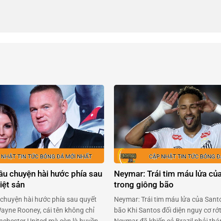
âu chuyện hài hước phía sau
Neymar: Trái tim máu lửa củ
iệt sản
trong giông bão
chuyện hài hước phía sau quyết
Neymar: Trái tim máu lửa của Sant
Wayne Rooney, cái tên không chỉ
bão Khi Santos đối diện nguy cơ rớ