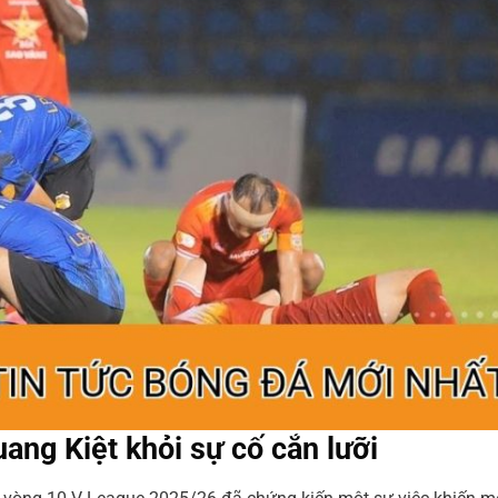
ang Kiệt khỏi sự cố cắn lưỡi