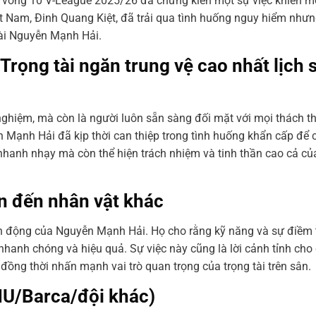
 vòng 10 V-League 2025/26 đã chứng kiến một sự việc khiến mọ
iệt Nam, Đinh Quang Kiệt, đã trải qua tình huống nguy hiểm nh
tài Nguyễn Mạnh Hải.
Trọng tài ngăn trung vệ cao nhất lịch 
ghiệm, mà còn là người luôn sẵn sàng đối mặt với mọi thách th
n Mạnh Hải đã kịp thời can thiệp trong tình huống khẩn cấp để
 nhanh nhạy mà còn thể hiện trách nhiệm và tinh thần cao cả củ
an đến nhân vật khác
nh động của Nguyễn Mạnh Hải. Họ cho rằng kỹ năng và sự điềm 
nhanh chóng và hiệu quả. Sự việc này cũng là lời cảnh tỉnh cho
ồng thời nhấn mạnh vai trò quan trọng của trọng tài trên sân.
MU/Barca/đội khác)