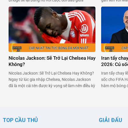
Bridge sẽ lại bùng nổ với cuộc đối đầu giữa
gắn liền với M
Arsenal và Chelsea. Mikel Arteta, người đang
thoại của bóng
chèo lái con tàu Arsenal, đã có những chia sẻ
phải cười nghiê
quan trọng về tình hình của Leandro Trossard,
một podcast củ
ngôi sao người …
Nicolas Jackson: Sẽ Trở Lại Chelsea Hay
Iran tẩy cha
Không?
2026: Cú số
Nicolas Jackson: Sẽ Trở Lại Chelsea Hay Không?
Iran tẩy chay 
Ngay từ lúc gia nhập Chelsea, Nicolas Jackson
sốc cho FIFA H
đã là một cái tên được kỳ vọng sẽ làm nên điều kỳ
hâm mộ bóng đ
diệu. Nhưng đời không như mơ, và bây giờ anh
ngày để chứng 
đang đối mặt với việc trở lại Stamford Bridge sau
Nhưng bùm! Một
khi không thể kích hoạt điều …
chay sự kiện nà
TOP CẦU THỦ
GIẢI ĐẤU