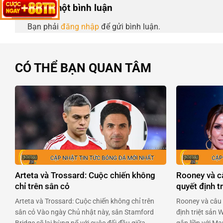
Để lại một bình luận
Bạn phải
đăng nhập
để gửi bình luận.
CÓ THỂ BẠN QUAN TÂM
Arteta và Trossard: Cuộc chiến không
Rooney và c
chỉ trên sân cỏ
quyết định tr
Arteta và Trossard: Cuộc chiến không chỉ trên
Rooney và câu 
sân cỏ Vào ngày Chủ nhật này, sân Stamford
định triệt sản 