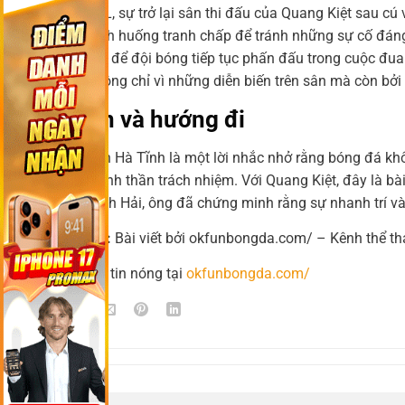
Đối với HAGL, sự trở lại sân thi đấu của Quang Kiệt sau cú 
trong các tình huống tranh chấp để tránh những sự cố đáng t
động lực lớn để đội bóng tiếp tục phấn đấu trong cuộc đua
cảm xúc, không chỉ vì những diễn biến trên sân mà còn bởi
Kết luận và hướng đi
Sự cố tại sân Hà Tĩnh là một lời nhắc nhở rằng bóng đá khôn
nhân ái và tinh thần trách nhiệm. Với Quang Kiệt, đây là bà
Nguyễn Mạnh Hải, ông đã chứng minh rằng sự nhanh trí và 
👉 Tổng kết:
Bài viết bởi okfunbongda.com/ – Kênh thể th
📌 Đọc thêm tin nóng tại
okfunbongda.com/