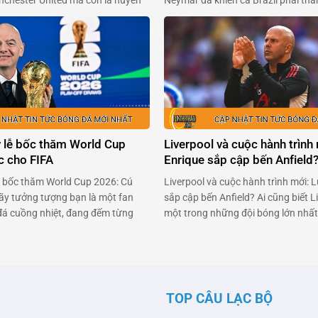
anchester United mà còn là huyền
Neymar đã khiến cả Brazil phải thá
 đá Anh, đã khiến người hâm mộ
quyết định táo bạo: trở lại sân cỏ 
ng ngả với tiết lộ mới đây. Trong
chấn thương nặng. Anh không chỉ 
a BBC Sport, Rooney chia sẻ …
một ngôi sao bóng đá, mà còn là …
y lễ bốc thăm World Cup
Liverpool và cuộc hành trình 
c cho FIFA
Enrique sắp cập bến Anfield
lễ bốc thăm World Cup 2026: Cú
Liverpool và cuộc hành trình mới: L
ãy tưởng tượng bạn là một fan
sắp cập bến Anfield? Ai cũng biết Li
á cuồng nhiệt, đang đếm từng
một trong những đội bóng lớn nhất 
kiến lễ bốc thăm World Cup 2026.
nhưng giờ đây họ đang đối mặt với
 quốc gia đã quyết định tẩy
thách không nhỏ. Arne Slot, người
y. Đó chính là …
vọng sẽ mang lại luồng gió mới cho
TOP CÂU LẠC BỘ