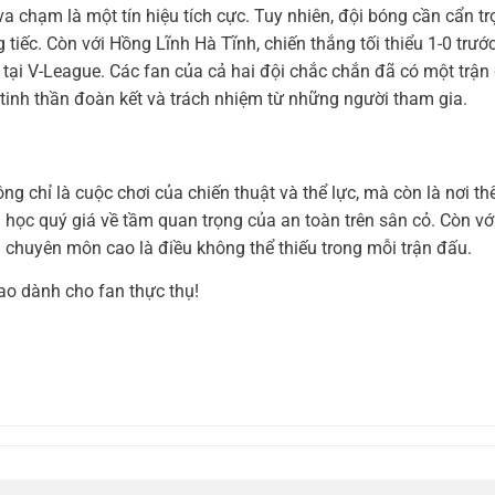
va chạm là một tín hiệu tích cực. Tuy nhiên, đội bóng cần cẩn t
iếc. Còn với Hồng Lĩnh Hà Tĩnh, chiến thắng tối thiểu 1-0 trước
 tại V-League. Các fan của cả hai đội chắc chắn đã có một trận
 tinh thần đoàn kết và trách nhiệm từ những người tham gia.
g chỉ là cuộc chơi của chiến thuật và thể lực, mà còn là nơi th
i học quý giá về tầm quan trọng của an toàn trên sân cỏ. Còn với
chuyên môn cao là điều không thể thiếu trong mỗi trận đấu.
ao dành cho fan thực thụ!