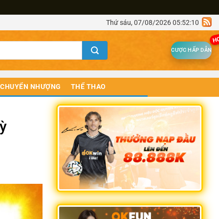
Thứ sáu, 07/08/2026 05:52:10
H
CƯỢC HẤP DẪN
CHUYỂN NHƯỢNG
THỂ THAO
ỳ