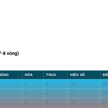
)
7-8 vòng)
HẮNG
HÒA
THUA
HIỆU SỐ
ĐI
1
0
+17
22
2
1
+7
17
3
0
+7
15