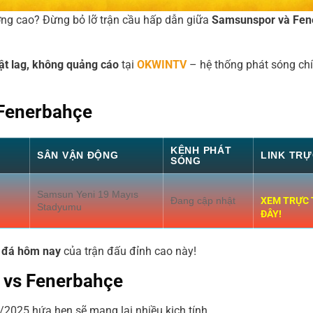
ng cao? Đừng bỏ lỡ trận cầu hấp dẫn giữa
Samsunspor và Fen
ật lag, không quảng cáo
tại
OKWINTV
– hệ thống phát sóng ch
 Fenerbahçe
KÊNH PHÁT
SÂN VẬN ĐỘNG
LINK TRỰ
SÓNG
Samsun Yeni 19 Mayıs
Đang cập nhật
XEM TRỰC T
Stadyumu
ĐÂY!
g đá hôm nay
của trận đấu đỉnh cao này!
 vs Fenerbahçe
025 hứa hẹn sẽ mang lại nhiều kịch tính.