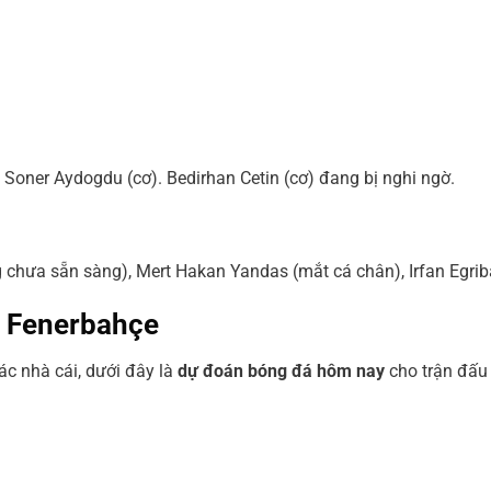
, Soner Aydogdu (cơ). Bedirhan Cetin (cơ) đang bị nghi ngờ.
g chưa sẵn sàng), Mert Hakan Yandas (mắt cá chân), Irfan Egrib
s Fenerbahçe
ác nhà cái, dưới đây là
dự đoán bóng đá hôm nay
cho trận đấu