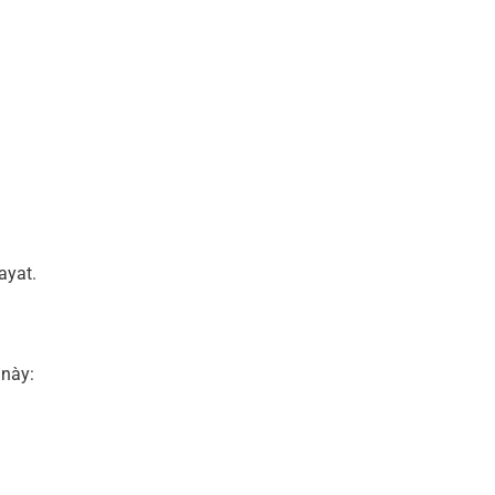
ayat.
 này: