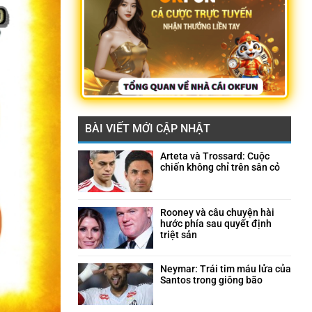
BÀI VIẾT MỚI CẬP NHẬT
Arteta và Trossard: Cuộc
chiến không chỉ trên sân cỏ
Không
có
bình
luận
Rooney và câu chuyện hài
ở
hước phía sau quyết định
Arteta
triệt sản
và
Không
Trossard:
có
Cuộc
bình
Neymar: Trái tim máu lửa của
chiến
luận
Santos trong giông bão
không
ở
Không
chỉ
Rooney
có