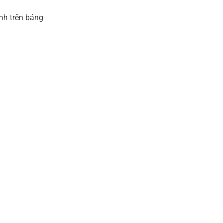
cập
Bóng
Ronaldo
bến
Như
và
nh trên bảng
Anfield?
Thế
FIFA:
Không
Cuộc
Phải
chiến
Sợ!’
dư
luận
tại
World
Cup
2026