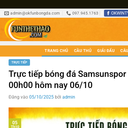
Bỏ
OKWINT
admin@okfunbongda.com
097.945.1763
qua
nội
dung
TRANG CHỦ
CẦU THỦ
GIẢI ĐẤU
CÂU
TRỰC TIẾP
Trực tiếp bóng đá Samsunspor
00h00 hôm nay 06/10
Đăng vào
05/10/2025
bởi
admin
05
Th10