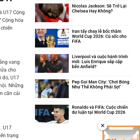
trên
và
bình
sân
câu
luận
Nicolas Jackson: Sẽ Trở Lại
cỏ
chuyện
ở
Chelsea Hay Không?
à U17 Cộng
hài
Neymar:
Không
17 Cộng hòa
hước
Trái
có
phía
tim
bình
 chiến
sau
máu
luận
Iran tẩy chay lễ bốc thăm
quyết
lửa
ở
World Cup 2026: Cú sốc cho
định
của
Nicolas
FIFA
triệt
Santos
Jackson:
Không
sản
trong
Sẽ
có
giông
Trở
bình
Liverpool và cuộc hành trình
bão
Lại
luận
hắng vang
mới: Luis Enrique sắp cập
Chelsea
ở
bến Anfield?
 lửa cho
Hay
Iran
Không
Không?
tẩy
có
i đó, U17
chay
bình
Pep Gọi Man City: ‘Chơi Bóng
 hội. Những
lễ
luận
Như Thế Không Phải Sợ!’
bốc
ở
Không
m cần cải
thăm
Liverpool
có
World
và
bình
Cup
cuộc
luận
Ronaldo và FIFA: Cuộc chiến
2026:
hành
ở
dư luận tại World Cup 2026
Cú
trình
Pep
Không
sốc
mới:
Gọi
có
✕
cho
Luis
Man
. U17
bình
FIFA
Enrique
City:
luận
yển trạng
sắp
‘Chơi
ở