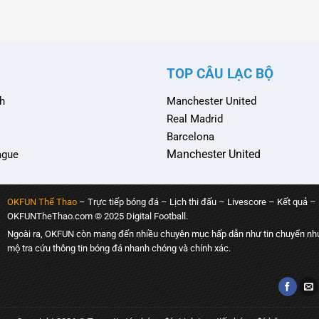
thấy hào hứng. Đây là cuộc đối
đến một trận cầu đỉnh cao. Cả hai 
sẽ phải chiến đấu hết mình để
mùi thất bại sau ba vòng đấu, và a
vui chiến thắng. Aston …
khao khát giữ vững …
TOP CÂU LẠC BỘ
h
Manchester United
Real Madrid
Barcelona
Manchester United
ague
OKFUN Thể Thao
– Trực tiếp bóng đá – Lịch thi đấu – Livescore – Kết quả –
OKFUNTheThao.com © 2025 Digital Football.
Ngoài ra, OKFUN còn mang đến nhiều chuyên mục hấp dẫn như tin chuyển như
mộ tra cứu thông tin bóng đá nhanh chóng và chính xác.