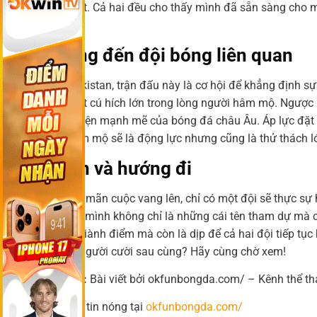
thái linh hoạt. Cả hai đều cho thấy mình đã sẵn sàng cho 
chiến thắng.
Tác động đến đội bóng liên quan
Với U17 Tajikistan, trận đấu này là cơ hội để khẳng định s
sẽ tạo ra một cú hích lớn trong lòng người hâm mộ. Ngược
những đại diện mạnh mẽ của bóng đá châu Âu. Áp lực đặt nặn
từ người hâm mộ sẽ là động lực nhưng cũng là thử thách l
Kết luận và hướng đi
Khi tiếng còi mãn cuộc vang lên, chỉ có một đội sẽ thực sự
đã chứng tỏ mình không chỉ là những cái tên tham dự mà cò
cuộc chiến giành điểm mà còn là dịp để cả hai đội tiếp tụ
đá. Ai sẽ là người cười sau cùng? Hãy cùng chờ xem!
👉 Tổng kết:
Bài viết bởi okfunbongda.com/ – Kênh thể th
📌 Đọc thêm tin nóng tại
okfunbongda.com/