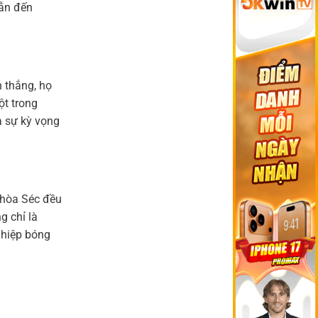
cập
Bóng
Ronaldo
dẫn đến
bến
Như
và
Anfield?
Thế
FIFA:
Không
Cuộc
Phải
chiến
Sợ!’
dư
luận
n thắng, họ
tại
World
ột trong
Cup
2026
à sự kỳ vọng
g hòa Séc đều
g chỉ là
ghiệp bóng