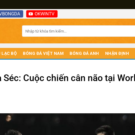
VBONGDA
OKWINTV
 LẠC BỘ
BÓNG ĐÁ VIỆT NAM
BÓNG ĐÁ ANH
NHẬN ĐỊNH
 Séc: Cuộc chiến cân não tại Wor