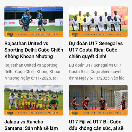
Rajasthan United vs
Dự đoán U17 Senegal vs
Sporting Delhi: Cuộc Chiến
U17 Costa Rica: Cuộc
Không Khoan Nhượng
chiến quyết định!
Rajasthan United vs Sporting
Dự đoán U17 Senegal vs U17
Delhi: Cuộc Chiến Không Khoan
Costa Rica: Cuộc chiến quyết
Nhượng Ngày 6/11/2025, tại
định! Ngày 6/11/2025, vào lúc
vòng 3 Indian Super Cup, cuộc
22h45, U17 Senegal sẽ có cuộc
đối đầu giữa Rajasthan United
đụng độ đầy kịch tính với U17
và Sporting Delhi đang khiến
Costa Rica ở lượt đấu thứ hai
người hâm mộ háo hức. Cả hai
bảng C World Cup U17 2025. Cả
đội bóng đều đang đứng trước
hai đội đều đang khao khát
cơ hội để khẳng định mình, và
giành chiến thắng để tiến xa …
Jalapa vs Rancho
U17 Fiji và U17 Bỉ: Cuộc
trận đấu này có thể là …
Santana: Sân nhà sẽ làm
đấu không cân sức, ai sẽ