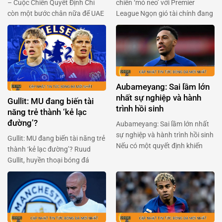
– Cuộc Chiến Quyết Định Chỉ
chiến ‘mỏ neo’ với Premier
còn một bước chân nữa để UAE
League Ngọn gió tài chính đang
và Iraq chạm tay vào giấc mơ
thổi mạnh qua Premier League,
World Cup đang chờ đợi phía
khi Hiệp hội cầu thủ chuyên
trước. Hai đội bóng đầy khao
nghiệp Anh (PFA) sẵn sàng ‘xắn
khát này sẽ đụng độ nhau trong
tay áo’ đối đầu với ban tổ chức
trận chiến không khoan nhượng
giải đấu. Trong bối cảnh Premier
vào 23h00 ngày 13/11. …
League chuẩn bị thông qua một
Aubameyang: Sai lầm lớn
…
nhất sự nghiệp và hành
Gullit: MU đang biến tài
trình hồi sinh
năng trẻ thành ‘kẻ lạc
đường’?
Aubameyang: Sai lầm lớn nhất
sự nghiệp và hành trình hồi sinh
Gullit: MU đang biến tài năng trẻ
Nếu có một quyết định khiến
thành ‘kẻ lạc đường’? Ruud
Pierre-Emerick Aubameyang
Gullit, huyền thoại bóng đá
cảm thấy tiếc nuối nhất, thì đó
người Hà Lan, gần đây đã gây
chính là lần chuyển đến Chelsea
bão với phát biểu về Alejandro
vào năm 2022. Chân sút người
Garnacho – tài năng trẻ của
Gabon đã dám trải lòng về giai
Manchester United. Ông cho
đoạn u ám ấy, và cách anh đang
rằng Garnacho, một viên ngọc
tìm …