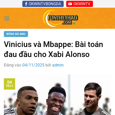
Bỏ
OKWINTVBONGDA
OKWINTV
qua
nội
dung
BÓNG ĐÁ ANH
Vinicius và Mbappe: Bài toán
đau đầu cho Xabi Alonso
Đăng vào
04/11/2025
bởi
admin
04
Th11