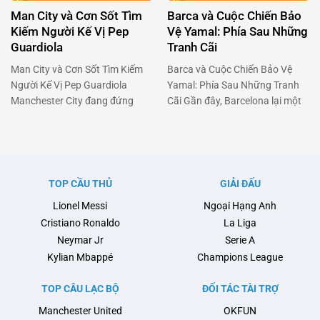
sáng giá, đang bị kìm hãm bởi
Man City và Cơn Sốt Tìm
Barca và Cuộc Chiến Bảo
chính môi trường …
Kiếm Người Kế Vị Pep
Vệ Yamal: Phía Sau Những
Guardiola
Tranh Cãi
Man City và Cơn Sốt Tìm Kiếm
Barca và Cuộc Chiến Bảo Vệ
Người Kế Vị Pep Guardiola
Yamal: Phía Sau Những Tranh
Manchester City đang đứng
Cãi Gần đây, Barcelona lại một
trước một cột mốc quan trọng
lần nữa chiếm sóng khi vấn đề
khi Pep Guardiola có thể sẽ rời
liên quan đến chấn thương của
ghế huấn luyện sau mùa hè tới.
tài năng trẻ Lamine Yamal và
Pep đã biến Man City thành một
cuộc trao đổi căng thẳng giữa
thế lực không thể cản phá tại
đội bóng này với Liên đoàn
TOP CẦU THỦ
GIẢI ĐẤU
Anh và châu Âu, với …
Bóng đá Tây Ban Nha (RFEF)
Lionel Messi
Ngoại Hạng Anh
nổi …
Cristiano Ronaldo
La Liga
Neymar Jr
Serie A
Kylian Mbappé
Champions League
TOP CÂU LẠC BỘ
ĐỐI TÁC TÀI TRỢ
Manchester United
OKFUN