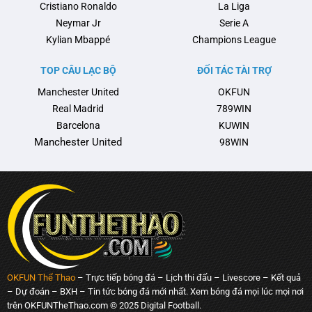
Cristiano Ronaldo
La Liga
Neymar Jr
Serie A
Kylian Mbappé
Champions League
TOP CÂU LẠC BỘ
ĐỐI TÁC TÀI TRỢ
Manchester United
OKFUN
Real Madrid
789WIN
Barcelona
KUWIN
Manchester United
98WIN
OKFUN Thể Thao
– Trực tiếp bóng đá – Lịch thi đấu – Livescore – Kết quả
– Dự đoán – BXH – Tin tức bóng đá mới nhất. Xem bóng đá mọi lúc mọi nơi
trên OKFUNTheThao.com © 2025 Digital Football.