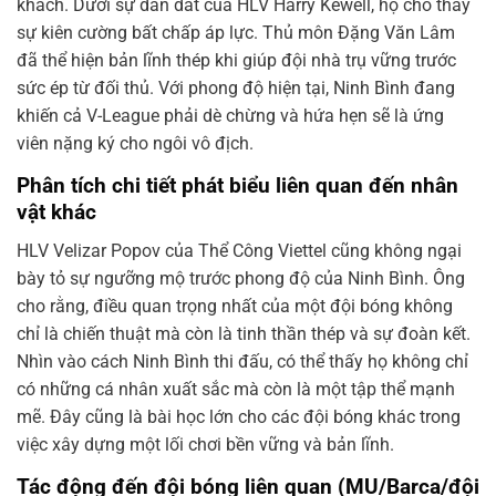
khách. Dưới sự dẫn dắt của HLV Harry Kewell, họ cho thấy
sự kiên cường bất chấp áp lực. Thủ môn Đặng Văn Lâm
đã thể hiện bản lĩnh thép khi giúp đội nhà trụ vững trước
sức ép từ đối thủ. Với phong độ hiện tại, Ninh Bình đang
khiến cả V-League phải dè chừng và hứa hẹn sẽ là ứng
viên nặng ký cho ngôi vô địch.
Phân tích chi tiết phát biểu liên quan đến nhân
vật khác
HLV Velizar Popov của Thể Công Viettel cũng không ngại
bày tỏ sự ngưỡng mộ trước phong độ của Ninh Bình. Ông
cho rằng, điều quan trọng nhất của một đội bóng không
chỉ là chiến thuật mà còn là tinh thần thép và sự đoàn kết.
Nhìn vào cách Ninh Bình thi đấu, có thể thấy họ không chỉ
có những cá nhân xuất sắc mà còn là một tập thể mạnh
mẽ. Đây cũng là bài học lớn cho các đội bóng khác trong
việc xây dựng một lối chơi bền vững và bản lĩnh.
Tác động đến đội bóng liên quan (MU/Barca/đội