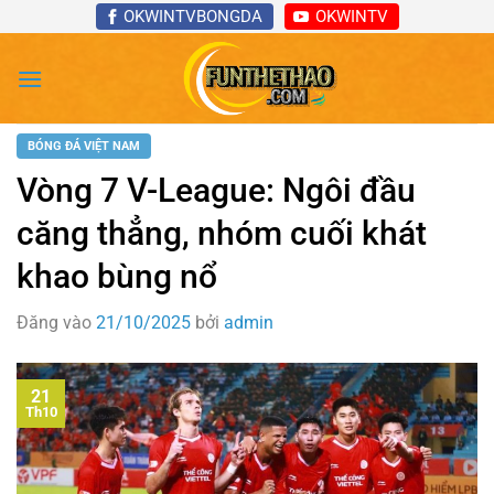
Bỏ
OKWINTVBONGDA
OKWINTV
qua
nội
dung
BÓNG ĐÁ VIỆT NAM
Vòng 7 V-League: Ngôi đầu
căng thẳng, nhóm cuối khát
khao bùng nổ
Đăng vào
21/10/2025
bởi
admin
21
Th10