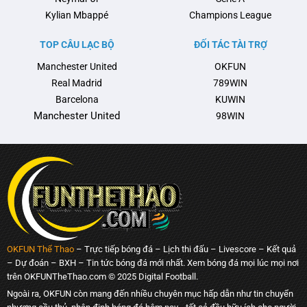
Kylian Mbappé
Champions League
TOP CÂU LẠC BỘ
ĐỐI TÁC TÀI TRỢ
Manchester United
OKFUN
Real Madrid
789WIN
Barcelona
KUWIN
Manchester United
98WIN
OKFUN Thể Thao
– Trực tiếp bóng đá – Lịch thi đấu – Livescore – Kết quả
– Dự đoán – BXH – Tin tức bóng đá mới nhất. Xem bóng đá mọi lúc mọi nơi
trên OKFUNTheThao.com © 2025 Digital Football.
Ngoài ra, OKFUN còn mang đến nhiều chuyên mục hấp dẫn như tin chuyển