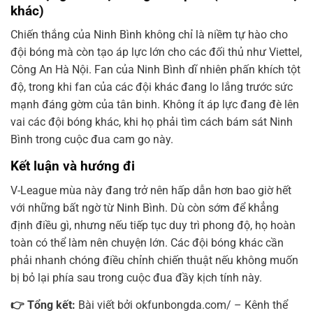
khác)
Chiến thắng của Ninh Bình không chỉ là niềm tự hào cho
đội bóng mà còn tạo áp lực lớn cho các đối thủ như Viettel,
Công An Hà Nội. Fan của Ninh Bình dĩ nhiên phấn khích tột
độ, trong khi fan của các đội khác đang lo lắng trước sức
mạnh đáng gờm của tân binh. Không ít áp lực đang đè lên
vai các đội bóng khác, khi họ phải tìm cách bám sát Ninh
Bình trong cuộc đua cam go này.
Kết luận và hướng đi
V-League mùa này đang trở nên hấp dẫn hơn bao giờ hết
với những bất ngờ từ Ninh Bình. Dù còn sớm để khẳng
định điều gì, nhưng nếu tiếp tục duy trì phong độ, họ hoàn
toàn có thể làm nên chuyện lớn. Các đội bóng khác cần
phải nhanh chóng điều chỉnh chiến thuật nếu không muốn
bị bỏ lại phía sau trong cuộc đua đầy kịch tính này.
👉 Tổng kết:
Bài viết bởi okfunbongda.com/ – Kênh thể