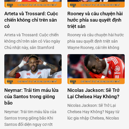
Arteta và Trossard: Cuộc
Rooney và câu chuyện hài
chiến không chỉ trên sân
hước phía sau quyết định
cỏ
triệt sản
Arteta và Trossard: Cuộc chiến
Rooney và câu chuyện hài hước
không chỉ trên sân cỏ Vào ngày
phía sau quyết định triệt sản
Chủ nhật này, sân Stamford
Wayne Rooney, cái tên không
Bridge sẽ lại bùng nổ với cuộc
chỉ gắn liền với Manchester
đối đầu giữa Arsenal và
United mà còn là huyền thoại
Chelsea. Mikel Arteta, người
của bóng đá Anh, đã khiến
đang chèo lái con tàu Arsenal,
người hâm mộ phải cười
đã có những chia sẻ quan trọng
nghiêng ngả với tiết lộ mới đây.
về tình hình của Leandro
Trong một podcast của BBC
Neymar: Trái tim máu lửa
Nicolas Jackson: Sẽ Trở
Trossard, ngôi sao người …
Sport, Rooney chia sẻ …
của Santos trong giông
Lại Chelsea Hay Không?
bão
Nicolas Jackson: Sẽ Trở Lại
Neymar: Trái tim máu lửa của
Chelsea Hay Không? Ngay từ
Santos trong giông bão Khi
lúc gia nhập Chelsea, Nicolas
Santos đối diện nguy cơ rớt
Jackson đã là một cái tên được