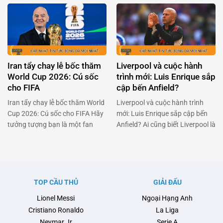
hạng, Neymar đã khiến cả Brazil
kỳ vọng sẽ làm nên điều kỳ diệu.
phải thán phục với quyết định
Nhưng đời không như mơ, và
táo bạo: trở lại sân cỏ dù đang
bây giờ anh đang đối mặt với
dính chấn thương nặng. Anh
việc trở lại Stamford Bridge sau
không chỉ đơn thuần là một ngôi
khi không thể kích hoạt điều …
sao bóng đá, mà còn là …
Iran tẩy chay lễ bốc thăm
Liverpool và cuộc hành
World Cup 2026: Cú sốc
trình mới: Luis Enrique sắp
cho FIFA
cập bến Anfield?
Iran tẩy chay lễ bốc thăm World
Liverpool và cuộc hành trình
Cup 2026: Cú sốc cho FIFA Hãy
mới: Luis Enrique sắp cập bến
tưởng tượng bạn là một fan
Anfield? Ai cũng biết Liverpool là
hâm mộ bóng đá cuồng nhiệt,
một trong những đội bóng lớn
đang đếm từng ngày để chứng
nhất thế giới, nhưng giờ đây họ
kiến lễ bốc thăm World Cup
đang đối mặt với một thử thách
2026. Nhưng bùm! Một quốc
không nhỏ. Arne Slot, người
gia đã quyết định tẩy chay sự
từng được kỳ vọng sẽ mang lại
TOP CẦU THỦ
GIẢI ĐẤU
kiện này. Đó chính là …
luồng gió mới cho đội bóng, …
Lionel Messi
Ngoại Hạng Anh
Cristiano Ronaldo
La Liga
Neymar Jr
Serie A