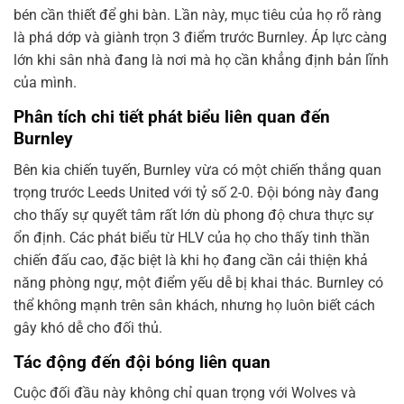
bén cần thiết để ghi bàn. Lần này, mục tiêu của họ rõ ràng
là phá dớp và giành trọn 3 điểm trước Burnley. Áp lực càng
lớn khi sân nhà đang là nơi mà họ cần khẳng định bản lĩnh
của mình.
Phân tích chi tiết phát biểu liên quan đến
Burnley
Bên kia chiến tuyến, Burnley vừa có một chiến thắng quan
trọng trước Leeds United với tỷ số 2-0. Đội bóng này đang
cho thấy sự quyết tâm rất lớn dù phong độ chưa thực sự
ổn định. Các phát biểu từ HLV của họ cho thấy tinh thần
chiến đấu cao, đặc biệt là khi họ đang cần cải thiện khả
năng phòng ngự, một điểm yếu dễ bị khai thác. Burnley có
thể không mạnh trên sân khách, nhưng họ luôn biết cách
gây khó dễ cho đối thủ.
Tác động đến đội bóng liên quan
Cuộc đối đầu này không chỉ quan trọng với Wolves và